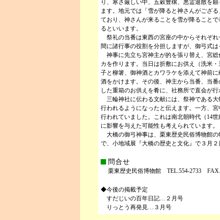
り、寒さ厳しい中、五穀豊穣、悪霊退散を願
ます。地元では「雪が降ると神さんがござる
ており、神さんが来ることを雪が降ることで
るといいます。
祭礼の当番は東西の宮座の中からそれぞれ
間に諸行事の役割を分担しますが、御弓式は
神事に先立ち宮神主が的を張り替え、宮総
カを作ります。当日は折敷にお供え（洗米・
子と柳箸、御神酒とカワラケを添えて神前に
酒をかけます。その後、神主から当番、当番
した重箱のお供えを肴に、社務所で直会が行
三輪神社に伝わる文献には、祭神である大
行われるようになったと伝えます。一方、宮
行われていました。これは南北朝時代（14
に影響を与えた可能性も考えられています。
大橋の御弓神事は、栗東歴史民俗博物館の特
で、小地域展『大橋の歴史と文化』で３月２日(
問合せ
栗東歴史民俗博物館 TEL.554-2733 FAX.55
◆今後の掲載予定
すだじいの百年日記…２月号
りっとう再発見…３月号