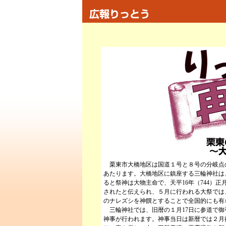
栗東市大橋地区は国道１号と８号の分岐点
あたります。大橋地区に鎮座する三輪神社は
ると祭神は大物主命で、天平16年（744）正月
されたと伝えられ、５月に行われる大祭では
のナレズシを神饌とすることで全国的にも有
三輪神社では、旧暦の１月17日に参道で御
神事が行われます。神事当日は新暦では２月