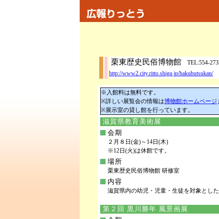
栗東歴史民俗博物館
TEL:554-27
http://www2.city.ritto.shiga.jp/hakubutsukan/
※入館料は無料です。
※詳しい展覧会の情報は
博物館ホームページ
※展示室の貸し館を行っています。
滋賀県教育美術展
会期
２月８日(金)～14日(木)
※12日(火)は休館です。
場所
栗東歴史民俗博物館 研修室
内容
滋賀県内の幼児・児童・生徒を対象とした
第２回 黒川勝年 風景画展