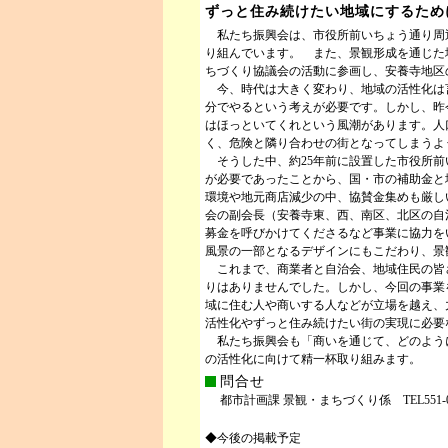
ずっと住み続けたい地域にするため
私たち振興会は、市役所前いちょう通り周
り組んでいます。 また、景観形成を通じた
ちづくり協議会の活動に参画し、安養寺地区
今、時代は大きく変わり、地域の活性化は
分でやるという考えが必要です。しかし、昨
はほっといてくれという風潮があります。人
く、危険と隣り合わせの街となってしまうよ
そうした中、約25年前に設置した市役所前
が必要であったことから、国・市の補助金と
環境や地元商店減少の中、協賛金集めも厳し
会の副会長（安養寺東、西、南区、北区の自
募金を呼びかけてくださるなど事業に協力を
風景の一部となるデザインにもこだわり、景
これまで、商業者と自治会、地域住民の皆
りはありませんでした。しかし、今回の事業
域に住む人や商いする人などが立場を越え、
活性化やずっと住み続けたい街の実現に必要
私たち振興会も「商いを通じて、どのよう
の活性化に向けて精一杯取り組みます。
問合せ
都市計画課 景観・まちづくり係 TEL551-0116
◆今後の掲載予定