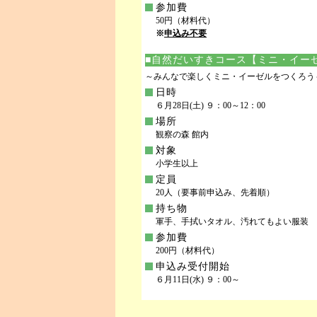
参加費
50円（材料代）
※
申込み不要
■自然だいすきコース【ミニ・イー
～みんなで楽しくミニ・イーゼルをつくろう
日時
６月28日(土) ９：00～12：00
場所
観察の森 館内
対象
小学生以上
定員
20人（要事前申込み、先着順）
持ち物
軍手、手拭いタオル、汚れてもよい服装
参加費
200円（材料代）
申込み受付開始
６月11日(水) ９：00～