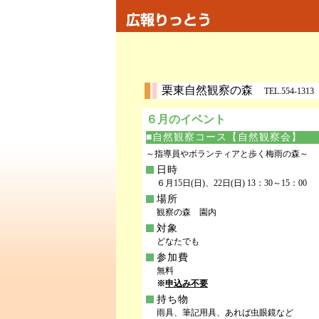
栗東自然観察の森
TEL.554-131
６月のイベント
■自然観察コース【自然観察会】
～指導員やボランティアと歩く梅雨の森～
日時
６月15日(日)、22日(日) 13：30～15：00
場所
観察の森 園内
対象
どなたでも
参加費
無料
※
申込み不要
持ち物
雨具、筆記用具、あれば虫眼鏡など