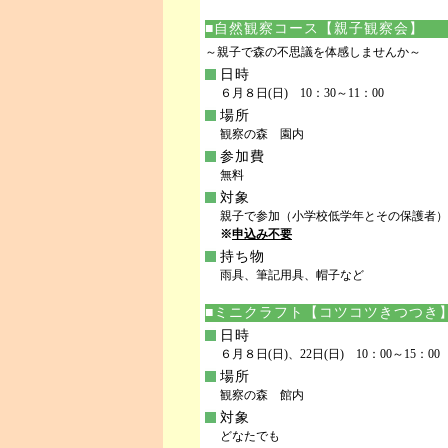
■自然観察コース【親子観察会】
～親子で森の不思議を体感しませんか～
日時
６月８日(日) 10：30～11：00
場所
観察の森 園内
参加費
無料
対象
親子で参加（小学校低学年とその保護者）
※
申込み不要
持ち物
雨具、筆記用具、帽子など
■ミニクラフト【コツコツきつつき
日時
６月８日(日)、22日(日) 10：00～15：00
場所
観察の森 館内
対象
どなたでも