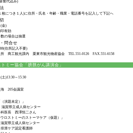
円(昼食代込み)
法
(１枚につき１人)に住所・氏名・年齢・職業・電話番号を記入して下記へ
切
(金)
消印有効
多数の場合は抽選
・問合せ
3088(住所記入不要)
 商工観光課内 栗東市観光物産協会 TEL.551-0126 FAX.551-6158
ストミー協会「膀胱がん講演会」
土)13:30～15:30
海 205会議室
「（演題未定）」
：滋賀県立成人病センター
科医長 西澤恒二さん
「ウロストミーのストーマケア（仮題）」
滋賀県立成人病センター
排泄ケア認定看護師