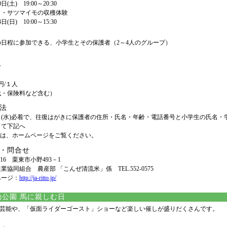
(土) 19:00～20:30
り・サツマイモの収穫体験
(日) 10:00～15:30
の日程に参加できる、小学生とその保護者（2～4人のグループ）
人
円/１人
代・保険料など含む）
法
日(水)必着で、往復はがきに保護者の住所・氏名・年齢・電話番号と小学生の氏名・
して下記へ
くは、ホームページをご覧ください。
・問合せ
3016 栗東市小野493－1
業協同組合 農産部 「こんぜ清流米」係 TEL.552-0575
ページ：
http://ja-ritto.jp/
公園 馬に親しむ日
芸能や、「仮面ライダーゴースト」ショーなど楽しい催しが盛りだくさんです。