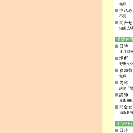
無料
申込み
不要
問合せ
湖南広域行
滋賀弁護
日時
４月22日
場所
野洲文
参加費
無料
内容
講演「
講師
嘉田由
問合せ
滋賀弁護士
BIWA
日時