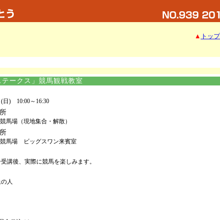
▲
トップ
ステークス」競馬観戦教室
日) 10:00～16:30
所
都競馬場（現地集合・解散）
所
都競馬場 ビッグスワン来賓室
ー受講後、実際に競馬を楽しみます。
以上の人