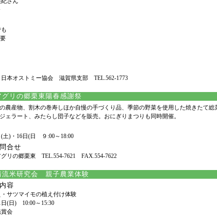
紀さん
会
でも
不要
日本オストミー協会 滋賀県支部 TEL.562-1773
アグリの郷栗東陽春感謝祭
の農産物、割木の巻寿しほか自慢の手づくり品、季節の野菜を使用した焼きたて総
ジェラート、みたらし団子などを販売。おにぎりまつりも同時開催。
(土)・16日(日 ９:00～18:00
問合せ
リの郷栗東 TEL.554-7621 FAX.554-7622
清流米研究会 親子農業体験
内容
え・サツマイモの植え付け体験
(日) 10:00～15:30
鑑賞会