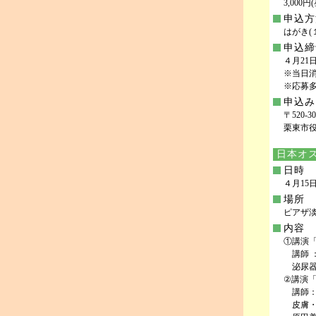
3,000
申込方
はがき
申込締
４月21日
※当日
※応募
申込み
〒520-
栗東市役所
日本オ
日時
４月15日(
場所
ピアザ淡
内容
①講演
講師 
泌尿器
②講演
講師：
皮膚・