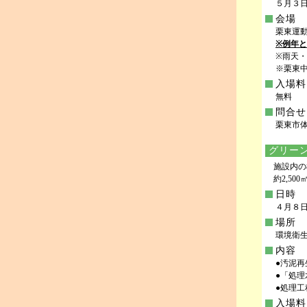
５月３日(祝
会場
栗東運
※例年
※雨天
※栗東
入場料
無料
問合せ
栗東市体育協
グリーン
施設内の
約2,50
日時
４月８日(
場所
環境衛生
内容
●汚泥
●「処
●処理
入場料