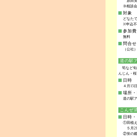
原田美
③相談
対象
どなた
※申込
参加費
無料
問合せ
（公社）
道の駅
筍など旬
んじん・桜
日時
４月15日
場所・
道の駅アグ
こんぜ
日時・
①田植
５月21日
②蛍の