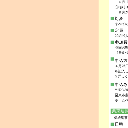
６月10日
③稲刈
９月24日
対象
すべて
定員
20組40
参加費
各回300
（昼食
申込方
４月26
を記入
※詳し
申込み
〒520-
栗東市農
ホーム
栗東運動
伝統馬事
日時