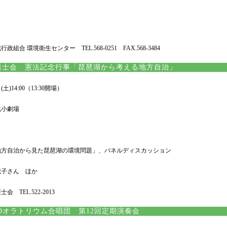
政組合 環境衛生センター TEL.568-0251 FAX.568-3484
士会 憲法記念行事「琵琶湖から考える地方自治」
(土)14:00（13:30開場）
化小劇場
地方自治から見た琵琶湖の環境問題」、パネルディスカッション
紀子さん ほか
会 TEL.522-2013
KOオラトリウム合唱団 第12回定期演奏会