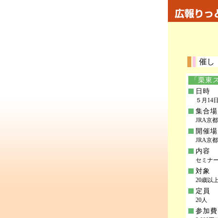
催し
「栗東
日時
５月14日(
集合場
JRA京
開催場
JRA京
内容
セミナ
対象
20歳
定員
20人
参加費