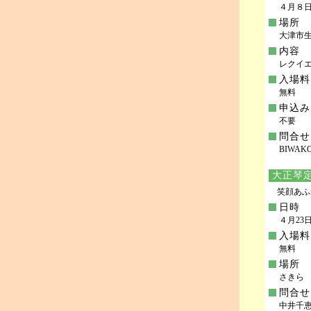
４月８日(
場所
大津市生
内容
レクイエ
入場料
無料
申込み
不要
問合せ
BIWAK
大正琴
笑顔あふ
日時
４月23日
入場料
無料
場所
さきら
問合せ
中井千恵美 