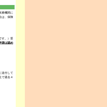
医療機関に
合は、保険
です。）受
申請は認め
に送付して
上で過去４