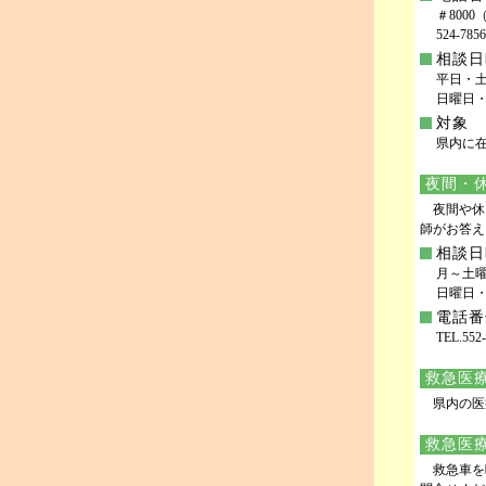
＃800
524-
相談日
平日・土
日曜日・
対象
県内に在
夜間・
夜間や休
師がお答え
相談日
月～土曜日
日曜日
電話番
TEL.552
救急医
県内の医
救急医
救急車を呼