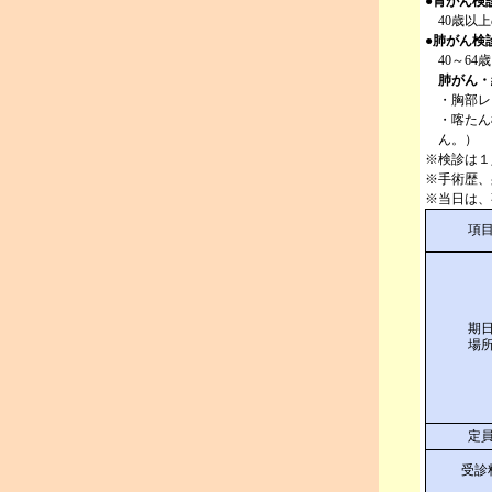
●
胃がん検
40歳以
●
肺がん検
40～6
肺がん・
・胸部レ
・喀たん
ん。）
※検診は１
※手術歴、
※当日は、
項
期
場
定
受診