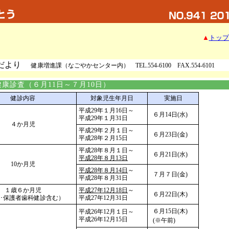
▲
トップ
だより
健康増進課（なごやかセンター内） TEL.554-6100 FAX.554-6101
康診査（６月11日～７月10日）
健診内容
対象児生年月日
実施日
平成29年１月16日～
６月14日(水)
平成29年１月31日
４か月児
平成29年２月１日～
６月23日(金)
平成28年２月15日
平成28年８月１日～
６月21日(水)
平成28年８月13日
10か月児
平成28年８月14日
～
７月７日(金)
平成28年８月31日
１歳６か月児
平成27年12月18日
～
６月22日(木)
･保護者歯科健診含む）
平成27年12月31日
６月15日(木)
平成26年12月１日～
平成26年12月15日
(※午前)