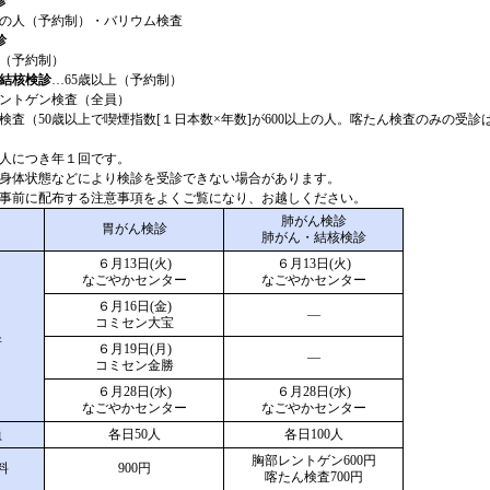
診
上の人（予約制）・バリウム検査
診
4歳（予約制）
結核検診
…65歳以上（予約制）
ントゲン検査（全員）
検査（50歳以上で喫煙指数[１日本数×年数]が600以上の人。喀たん検査のみの受診
人につき年１回です。
身体状態などにより検診を受診できない場合があります。
事前に配布する注意事項をよくご覧になり、お越しください。
肺がん検診
目
胃がん検診
肺がん・結核検診
６月13日(火)
６月13日(火)
なごやかセンター
なごやかセンター
６月16日(金)
―
コミセン大宝
日
所
６月19日(月)
―
コミセン金勝
６月28日(水)
６月28日(水)
なごやかセンター
なごやかセンター
員
各日50人
各日100人
胸部レントゲン600円
料
900円
喀たん検査700円