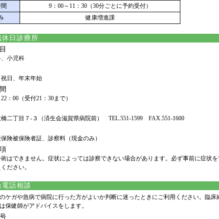
時間
9：00～11：30（30分ごとに予約受付）
み
健康増進課
域休日診療所
目
科、小児科
、祝日、年末年始
間
～22：00（受付21：30まで）
二丁目７-３（済生会滋賀県病院前） TEL.551-1599 FAX.551-1600
康保険被保険者証、診察料（現金のみ）
項
手術はできません。症状によっては診察できない場合があります。必ず事前に症状を電
えください。
急電話相談
のケガや急病で病院に行った方がよいか判断に迷ったときにご利用ください。臨床
は保健師がアドバイスをします。
号