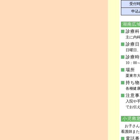
受付
申込
湖南広
診療科
主に内
診療日
日曜日
診療時
10：00
場所
栗東市大橋
持ち物
各種健
注意事
入院や
でお伝
小児救
お子さん
看護師また
電話番