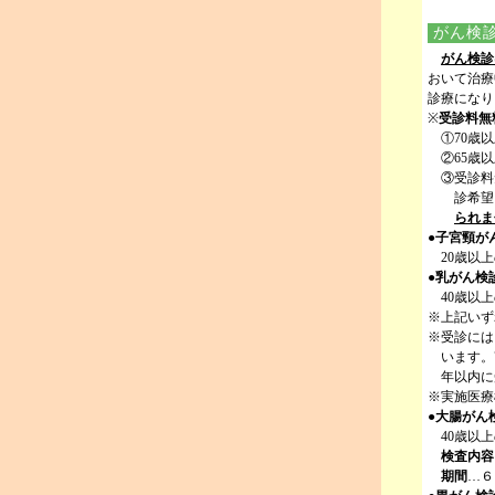
がん検
がん検診
おいて治療
診療になり
※
受診料無
①70歳
②65歳
③受診料
診希望
られま
●子宮頸が
20歳以
●乳がん検
40歳以
※上記いず
※受診には
います。
年以内に
※実施医療
●
大腸がん
40歳以
検査内容
期間
…６