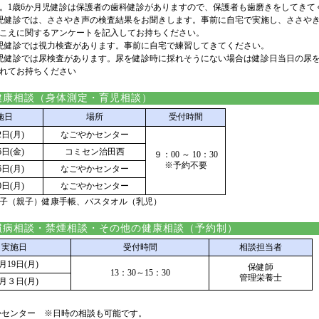
。1歳6か月児健診は保護者の歯科健診がありますので、保護者も歯磨きをしてきて
月児健診では、ささやき声の検査結果をお聞きします。事前に自宅で実施し、ささや
こえに関するアンケートを記入してお持ちください。
月児健診では視力検査があります。事前に自宅で練習してきてください。
月児健診では尿検査があります。尿を健診時に採れそうにない場合は健診日当日の尿
れてお持ちください
健康相談（身体測定・育児相談）
施日
場所
受付時間
日(月)
なごやかセンター
日(金)
コミセン治田西
９：00 ～ 10：30
※予約不要
日(月)
なごやかセンター
日(月)
なごやかセンター
子（親子）健康手帳、バスタオル（乳児）
病相談・禁煙相談・その他の健康相談（予約制）
実施日
受付時間
相談担当者
月19日(月)
保健師
13：30～15：30
管理栄養士
月３日(月)
かセンター ※日時の相談も可能です。