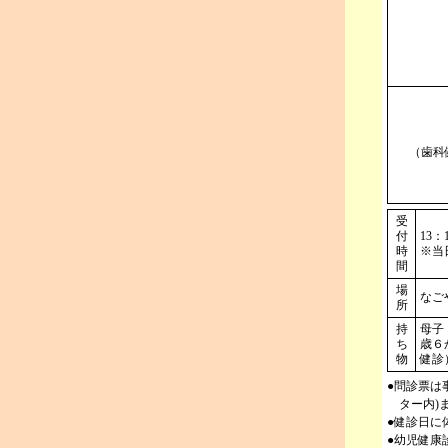
（歯科
受
付
13
時
※当
間
場
なご
所
持
母子
ち
歳６
物
健診
●問診票は
ター内)
●健診日に
●幼児健康