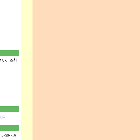
さい。薬剤
.jp/
799へお