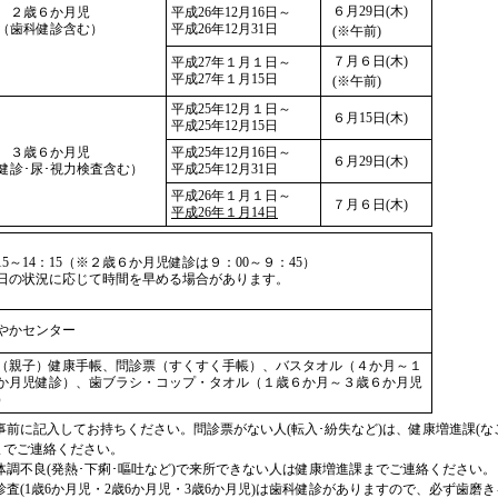
６月29日(木)
２歳６か月児
平成26年12月16日～
（歯科健診含む）
平成26年12月31日
(※午前)
７月６日(木)
平成27年１月１日～
平成27年１月15日
(※午前)
平成25年12月１日～
６月15日(木)
平成25年12月15日
３歳６か月児
平成25年12月16日～
６月29日(木)
健診･尿･視力検査含む）
平成25年12月31日
平成26年１月１日～
７月６日(木)
平成26年１月14日
：15～14：15（※２歳６か月児健診は９：00～９：45）
日の状況に応じて時間を早める場合があります。
やかセンター
（親子）健康手帳、問診票（すくすく手帳）、バスタオル（４か月～１
か月児健診）、歯ブラシ・コップ・タオル（１歳６か月～３歳６か月児
）
事前に記入してお持ちください。問診票がない人(転入･紛失など)は、健康増進課(な
までご連絡ください。
体調不良(発熱･下痢･嘔吐など)で来所できない人は健康増進課までご連絡ください。
診査(1歳6か月児・2歳6か月児・3歳6か月児)は歯科健診がありますので、必ず歯磨