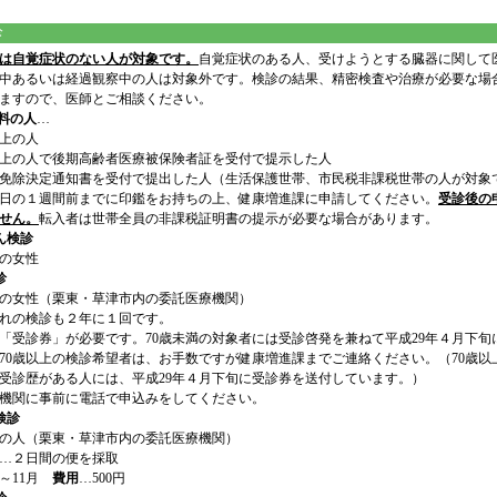
診
は自覚症状のない人が対象です。
自覚症状のある人、受けようとする臓器に関して
中あるいは経過観察中の人は対象外です。検診の結果、精密検査や治療が必要な場
ますので、医師とご相談ください。
料の人
…
以上の人
以上の人で後期高齢者医療被保険者証を受付で提示した人
免除決定通知書を受付で提出した人（生活保護世帯、市民税非課税世帯の人が対象
日の１週間前までに印鑑をお持ちの上、健康増進課に申請してください。
受診後の
せん。
転入者は世帯全員の非課税証明書の提示が必要な場合があります。
ん検診
上の女性
診
上の女性（栗東・草津市内の委託医療機関）
れの検診も２年に１回です。
「受診券」が必要です。70歳未満の対象者には受診啓発を兼ねて平成29年４月下旬
70歳以上の検診希望者は、お手数ですが健康増進課までご連絡ください。（70歳以
受診歴がある人には、平成29年４月下旬に受診券を送付しています。）
機関に事前に電話で申込みをしてください。
検診
上の人（栗東・草津市内の委託医療機関）
…２日間の便を採取
～11月
費用
…500円