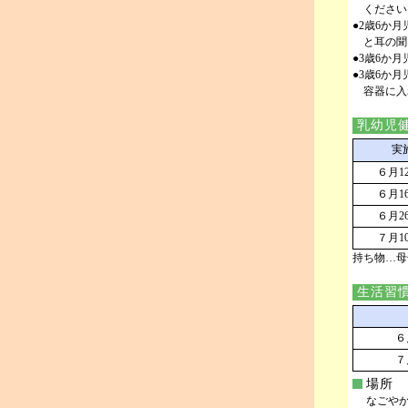
ください
●2歳6か
と耳の聞
●3歳6か
●3歳6か
容器に入
乳幼児
実
６月12
６月16
６月26
７月10
持ち物…母
生活習慣
６
７
場所
なごや