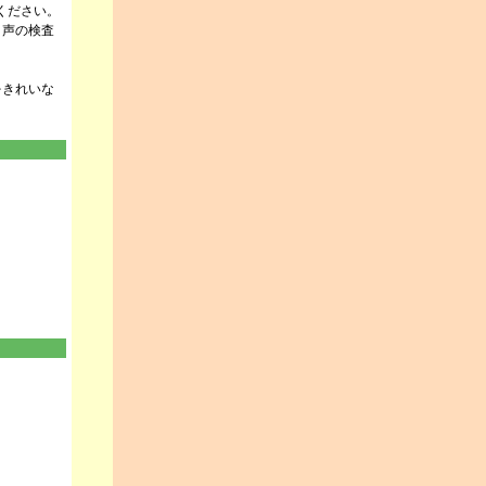
ください。
き声の検査
をきれいな