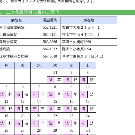
さい。音声ガイダンスで受信可能な医療機関を紹介します。
急・二次救急診療当番のご案内
病院名
電話番号
所在地
生会滋賀県病院
552-1221
栗東市大橋２丁目４- １
山市民病院
582-5151
守山市守山４丁目14- １
津総合病院
563-8866
草津市矢橋町1660
洲病院
587-1332
野洲市小篠原1094
江草津徳洲会病院
567-3610
草津市東矢倉３丁目34-52
月
火
水
木
金
土
6/1
2
3
近
草
済
野
済
済
5
6
7
8
9
10
済
野
済
済
守
守
近
草
済
草
守
済
12
13
14
15
16
17
済
野
済
済
守
守
近
草
済
草
済
済
19
20
21
22
23
24
済
野
済
済
守
守
近
草
済
草
守
済
26
27
28
29
30
7/1