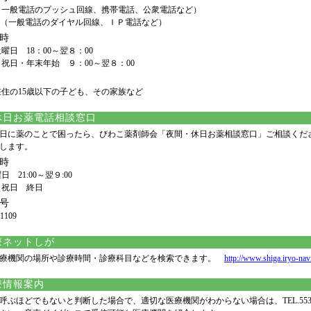
0（一般電話のプッシュ回線、携帯電話、公衆電話など）
7856（一般電話のダイヤル回線、ＩＰ電話など）
時
曜日 18：00～翌８：00
祝日・年末年始 ９：00～翌８：00
住の15歳以下の子ども、その家族など
休日お薬電話相談窓口
日に薬のことで困ったら、びわこ薬剤師会「夜間・休日お薬相談窓口」ご相談くだ
します。
時
 21:00～翌９:00
・祝日 終日
号
-1109
療ネットしが
療機関の場所や診療時間・診療科目などを検索できます。
http://www.shiga.iryo-navi
療情報案内
ぶほどでもないと判断した場合で、適切な医療機関がわからない場合は、TEL.553-3