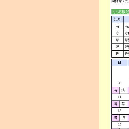
問合せくだ
小児救
記号
済
済
守
守
草
草
野
野
近
近
日
4
済
済
11
済
草
18
済
済
25