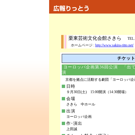
栗東芸術文化会館さきら
TEL.
ホームページ :
http://www.sakira-ritto.net/
チケット予
ヨーロッパ企画第36回公演 「出
演
京都を拠点に活動する劇団「ヨーロッパ企
日時
９月30日(土) 15:00開演（14:30開場）
会場
さきら 中ホール
出演
ヨーロッパ企画
作･演出
上田誠