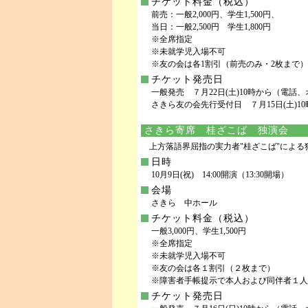
チケット料金（税込）
前売：一般2,000円、学生1,500円、
当日：一般2,500円 学生1,800円
※全席指定
※未就学児入場不可
※友の会は各1割引（前売のみ・2枚まで）
チケット発売日
一般発売 ７月22日(土)10時から（電話
さきら友の会先行受付日 ７月15日(土)10
さきら寄席 桂ざこば 独演会
上方落語界屈指の実力者"桂ざこば"による
日時
10月9日(祝) 14:00開演（13:30開場）
会場
さきら 中ホール
チケット料金（税込）
一般3,000円、学生1,500円
※全席指定
※未就学児入場不可
※友の会は各１割引（２枚まで）
※障害者手帳提示で本人および同伴者１人
チケット発売日