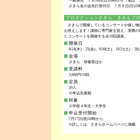
一般発売 ７月16日(日)10時から（電話
さきら友の会先行受付日 ７月９日(日)10
プロダクションさきら「きみもプロ
さきらで開催しているコンサートや催し物
お答えします！講師に専門家を迎え、実際の
たコンサートを開催する全10回講座。
開催日
8/24(木)・25(金)、9/30(土)、10/21(土)・28
会場
さきら 研修室ほか
受講料
3,000円/10回
定員
20人
※申込先着順
対象
小学校４年生～大学生
申込受付開始
7月17日(祝)10時から
※詳しくは、さきらホームページに掲載