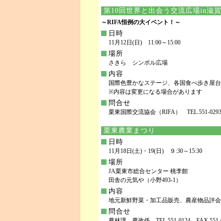
第10回世界と出会う交流広場in滋
～RIFA恒例の大イベント！～
日時
11月12日(日) 11:00～15:00
場所
さきら シンボル広場
内容
国際色豊かなステージ、各国食べ歩き屋台
※内容は変更になる場合があります
問合せ
栗東国際交流協会（RIFA） TEL.551-0293 F
栗東農業まつり
日時
11月18日(土)・19(日) ９:30～15:30
場所
JA栗東市総合センター 桃李館
田舎の元気や（小野493-1）
内容
地元新鮮野菜・加工品販売、農産物品評会
問合せ
農林課 農政係 TEL.551-0124 FAX.551-