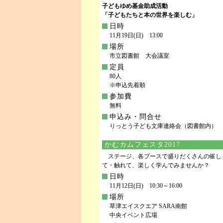
子どもゆめ基金助成活動
「子どもたちと本の世界を楽しむ」
日時
11月19日(日) 13:00
場所
市立図書館 大会議室
定員
80人
※申込先着順
参加費
無料
申込み・問合せ
りっとう子ども文庫連絡会（図書館内） TEL.
かむカムフェスタ2017
ステージ、各ブースで盛りだくさんの催し
て・触れて、楽しく学んでみませんか？
日時
11月12日(日) 10:30～16:00
場所
草津エイスクエア SARA南館
中央イベント広場