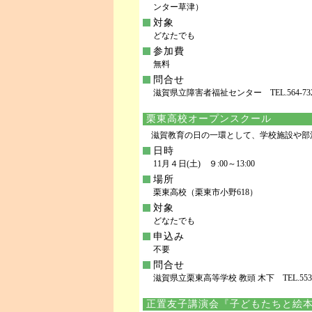
ンター草津）
対象
どなたでも
参加費
無料
問合せ
滋賀県立障害者福祉センター TEL.564-7327 
栗東高校オープンスクール
滋賀教育の日の一環として、学校施設や部
日時
11月４日(土) ９:00～13:00
場所
栗東高校（栗東市小野618）
対象
どなたでも
申込み
不要
問合せ
滋賀県立栗東高等学校 教頭 木下 TEL.553-335
正置友子講演会『子どもたちと絵