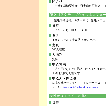
問合せ
（一社）草津栗東守山野洲歯科医師会 TEL.5
第２回アクティブウェルネスフォー
「健康寿命延伸」をテーマに、健康メニュ
日時
11月５日(日) 10:30～14:00
場所
イオンモール草津２階 イオンホール
定員
200人程度
入場料
無料
申込方法
11月１日(水)までに電話・FAXまたはメ
※当日受付も可能です
申込み・問合せ
株式会社パーフェクト・トレーナーズ TEL.561-
メール：
toiawase@perfect-trainers.com
女性オストメイトの集い
日時