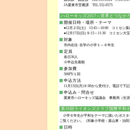
JA栗東市営農課 TEL.552-0575
ハローキッズ2017～世界とつなが
開催日時・場所・テーマ
●12月２日(土) 13:45～16:00 コ
●12月17日(日) ９:15～11:30 コ
対象
市内在住･在学の小学１～６年生
定員
各日30人
※申込先着順
参加費
500円/１回
申込方法
11月13日(月)９:00から受付け。電話で下
申込み・問合せ
栗東市ハローキッズ協議会 事務局（生涯学習課内） 
第30回ライオンズクラブ国際平和
小学６年生が平和をテーマに描いたポスター
ご覧ください。（対象小学校：葉山東・治田
日時