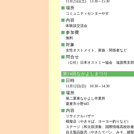
11月25日(土) 13:30～15:30
場所
コミュニティセンターやす
内容
体験談交流会
参加費
無料
対象
女性オストメイト、家族・関係者など
問合せ
（公社）日本オストミー協会 滋賀県支部 TEL
第14回なかよしまつり
日時
11月12日(日) 10:30～14:30
場所
第二栗東なかよし作業所
栗東市小野445
内容
リサイクルバザー
模擬店（やきそば、ヨーヨー釣りなど）
ステージ（和太鼓演奏、国際情報高校吹奏
自主製品販売（やきたてパン、みそ、縫製