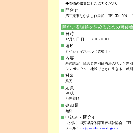
◆着物の収集にもご協力ください
問合せ
第二栗東なかよし作業所 TEL.554-5601 FAX
障がい者理解を深めるための研修
日時
12月３日(日) 13:00～16:00
場所
ビバシティホール（彦根市）
内容
基調講演「障害者差別解消法の説明と差別
シンポジウム「地域でともに生きる～差別
対象
県民
定員
200人
※先着順
参加費
無料
申込み・問合せ
（公財）滋賀県身体障害者福祉協会 TEL.565-4
メール：
info@kenshinkyo-shiga.com