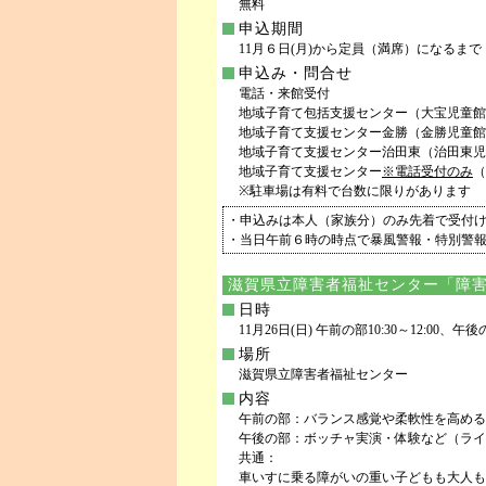
無料
申込期間
11月６日(月)から定員（満席）になるまで 10
申込み・問合せ
電話・来館受付
地域子育て包括支援センター（大宝児童館内） T
地域子育て支援センター金勝（金勝児童館） TE
地域子育て支援センター治田東（治田東児童館） 
地域子育て支援センター
※電話受付のみ
（
※駐車場は有料で台数に限りがあります
・申込みは本人（家族分）のみ先着で受付け
・当日午前６時の時点で暴風警報・特別警
滋賀県立障害者福祉センター「障
日時
11月26日(日) 午前の部10:30～12:00、午後の部
場所
滋賀県立障害者福祉センター
内容
午前の部：バランス感覚や柔軟性を高める
午後の部：ボッチャ実演・体験など（ライ
共通：
車いすに乗る障がいの重い子どもも大人も