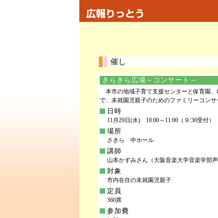
催し
きらきら広場～コンサート～
本市の地域子育て支援センターと保育園、
で、未就園児親子のためのファミリーコンサ
日時
11月29日(水) 10:00～11:00（９:30受付）
場所
さきら 中ホール
講師
山本かずみさん（大阪音楽大学音楽学部声
対象
市内在住の未就園児親子
定員
360席
参加費