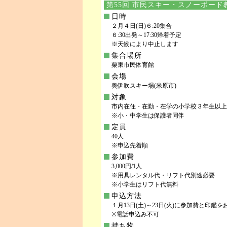
第55回 市民スキー・スノーボード
日時
２月４日(日)６:20集合
６:30出発～17:30帰着予定
※天候により中止します
集合場所
栗東市民体育館
会場
奥伊吹スキー場(米原市)
対象
市内在住・在勤・在学の小学校３年生以上
※小・中学生は保護者同伴
定員
40人
※申込先着順
参加費
3,000円/1人
※用具レンタル代・リフト代別途必要
※小学生はリフト代無料
申込方法
１月13日(土)～23日(火)に参加費と印
※電話申込み不可
持ち物