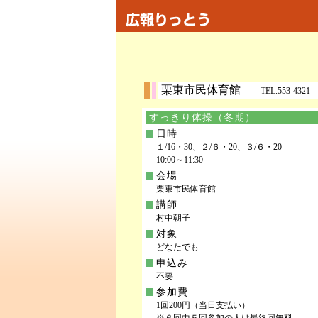
栗東市民体育館
TEL.553-4321 
すっきり体操（冬期）
日時
１/16・30、２/６・20、３/６・20
10:00～11:30
会場
栗東市民体育館
講師
村中朝子
対象
どなたでも
申込み
不要
参加費
1回200円（当日支払い）