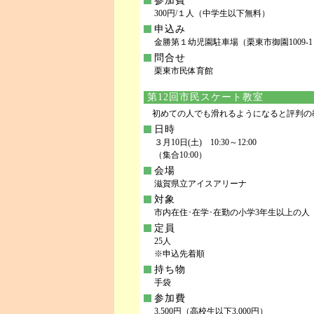
参加費
300円/１人（中学生以下無料）
申込み
金勝第１幼児園駐車場（栗東市御園1009-
問合せ
栗東市民体育館
第12回市民スケート教室
初めての人でも滑れるようになると評判の
日時
３月10日(土) 10:30～12:00
（集合10:00）
会場
滋賀県立アイスアリーナ
対象
市内在住･在学･在勤の小学3年生以上の人
定員
25人
※申込先着順
持ち物
手袋
参加費
3,500円（高校生以下3,000円）