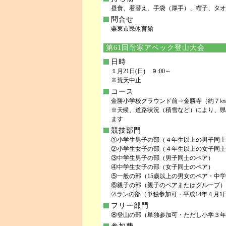
昼食、着替え、手袋（厚手）、帽子、タオ
問合せ
栗東市民体育館
第61回耐寒アベック登山大会
日時
１月21日(日) ９:00～
※荒天中止
コース
金勝小学校グラウンド前⇒金勝寺（約７㎞
※天候、道路状況（積雪など）により、県
ます
競技部門
①小学生男子の部（４年生以上の男子同士
②小学生女子の部（４年生以上の女子同士
③中学生男子の部（男子同士のペア）
④中学生女子の部（女子同士のペア）
⑤一般の部（15歳以上の男女のペア・中
⑥親子の部（親子のペアまたはグループ）
⑦ランの部（単独参加可・平成14年４月1
フリー部門
⑧登山の部（単独参加可・ただし小学３年