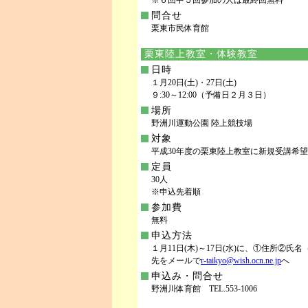
※６回中５回参加の人は最終回無料
問合せ
栗東市民体育館
栗東陸上教室・体験教室
日時
１月20日(土)・27日(土)
９:30～12:00（予備日２月３日）
場所
野洲川運動公園 陸上競技場
対象
平成30年度の栗東陸上教室に新規受講希
定員
30人
※申込先着順
参加費
無料
申込方法
１月11日(木)～17日(水)に、①住所
先をメールで
r-taikyo@wish.ocn.ne.jp
へ
申込み・問合せ
野洲川体育館 TEL.553-1006