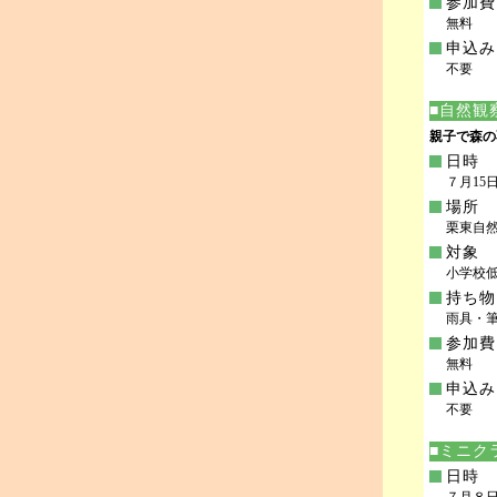
参加費
無料
申込み
不要
■自然観
親子で森の
日時
７月15日(
場所
栗東自
対象
小学校
持ち物
雨具・
参加費
無料
申込み
不要
■ミニク
日時