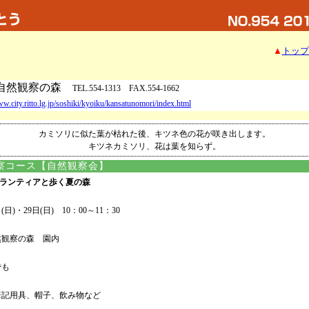
▲
トップ
自然観察の森
TEL.554-1313 FAX.554-1662
ww.city.ritto.lg.jp/soshiki/kyoiku/kansatunomori/index.html
カミソリに似た葉が枯れた後、キツネ色の花が咲き出します。
キツネカミソリ、花は葉を知らず。
察コース【自然観察会】
ランティアと歩く夏の森
日)・29日(日) 10：00～11：30
然観察の森 園内
でも
筆記用具、帽子、飲み物など