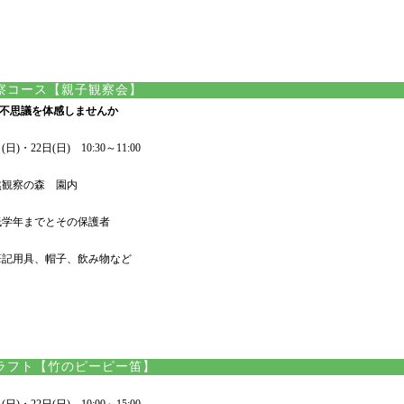
察コース【親子観察会】
不思議を体感しませんか
日)・22日(日) 10:30～11:00
然観察の森 園内
低学年までとその保護者
筆記用具、帽子、飲み物など
ラフト【竹のピーピー笛】