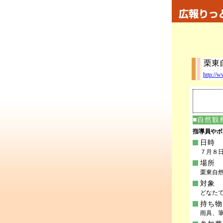
栗東
http://w
■自然観
指導員やボ
日時
７月８日(
場所
栗東自
対象
どなた
持ち物
雨具、