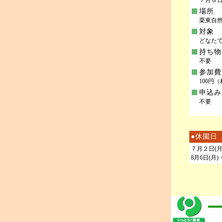
７月８日(
場所
栗東自然
対象
どなた
持ち物
不要
参加費
100円
申込み
不要
●休園日
７月２日(月)
8月6日(月)