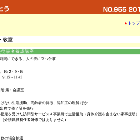
▲
トップ
・教室
援従事者養成講座
時間にできる、人の役に立つ仕事
5、10/２･９･16
９:15～11:45
階 第１会議室
妨げない生活援助、高齢者の特徴、認知症の理解 ほか
回出席で修了証を発行
の指定を受けた訪問型サービスＡ事業所で生活援助（身体介護を含まない家事援助）
。（介護職員初任者研修ではありません）
多数の場合抽選