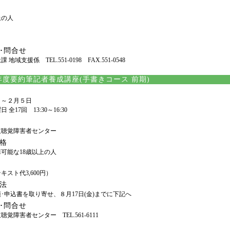
上の人
･問合せ
 地域支援係 TEL.551-0198 FAX.551-0548
年度要約筆記者養成講座(手書きコース 前期)
日～２月５日
 全17回 13:30～16:30
立聴覚障害者センター
格
可能な18歳以上の人
キスト代3,600円）
法
･申込書を取り寄せ、８月17日(金)までに下記へ
･問合せ
覚障害者センター TEL.561-6111