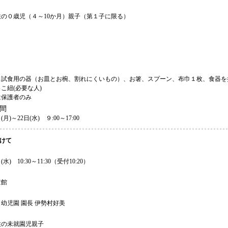
住の０歳児（４～10か月）親子（第１子に限る）
、試食用の器（お皿とお椀、割れにくいもの）、お箸、スプーン、布巾１枚、食器を
こ紐(必要な人)
は保護者のみ
間
(月)～22日(水) ９:00～17:00
けて
水) 10:30～11:30（受付10:20）
童館
幼児園 園長 伊勢村好美
住の未就園児親子