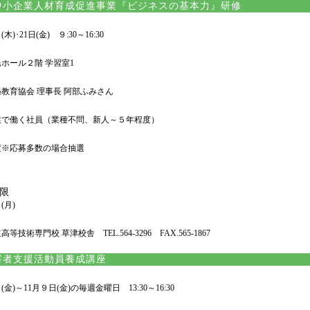
小企業人材育成促進事業『ビジネスの基本力』研修
木)･21日(金) ９:30～16:30
ホール２階 学習室1
教育協会 理事長 阿部ふみさん
業で働く社員（業種不問、新人～５年程度）
度※応募多数の場合抽選
限
(月)
等技術専門校 草津校舎 TEL.564-3296 FAX.565-1867
害者支援活動員養成講座
金)～11月９日(金)の毎週金曜日 13:30～16:30