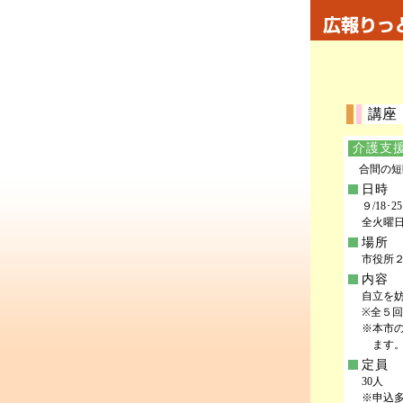
講座
介護支
合間の短
日時
９/18･2
全火曜日 
場所
市役所２
内容
自立を
※全５
※本市
ます
定員
30人
※申込