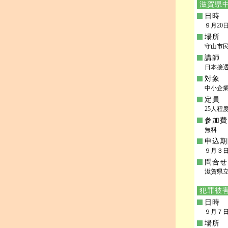
滋賀県中
日時
９月20日(
場所
守山市民
講師
日本接遇
対象
中小企
定員
25人程
参加費
無料
申込期
９月３日
問合せ
滋賀県立高
犯罪被
日時
９月７日(
場所