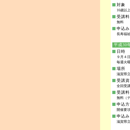
対象
16歳以
受講料
無料
申込み
長寿福祉課
平成30
日時
９月４
毎週火曜日
場所
滋賀県
受講資
全回受講
受講料
無料（テ
申込方
開催要項
申込み
滋賀県立聴