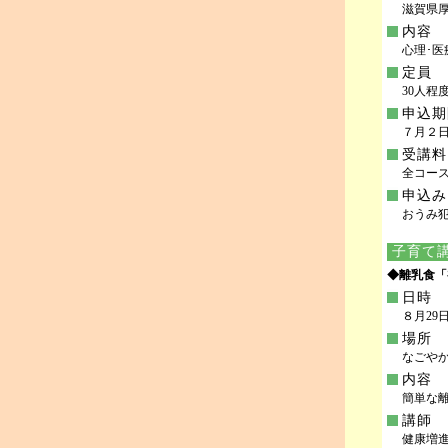
滋賀県
内容
心理･
定員
30人程
申込期
７月２日
受講料
全コース
申込み
おうみ犯罪
子育て
◆離乳食「
日時
８月29日(
場所
なごや
内容
簡単な
講師
健康増進