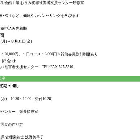
厚生会館１階 おうみ犯罪被害者支援センター研修室
医療･福祉など、傾聴やカウンセリングを学びます
度※申込み先着順
間
(月)～８月31日(金)
：20,000円、１日コース：3,000円※賛助会員割引制度あり
･問合せ
被害者支援センター TEL･FAX.527-5310
講座
初期･中期」
水) 10:30～12:00（受付10:20）
かセンター 栄養指導室
離乳食の作り方
課 管理栄養士 浅野美早子