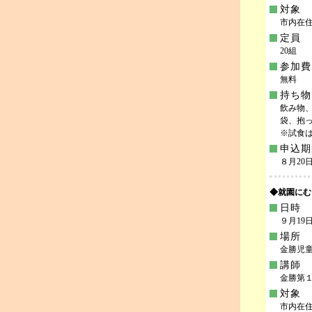
対象
市内在
定員
20組
参加費
無料
持ち物
飲み物
袋、抱っ
※試食
申込期
８月20日
◆就園にむ
日時
９月19日(
場所
金勝児
講師
金勝第１
対象
市内在