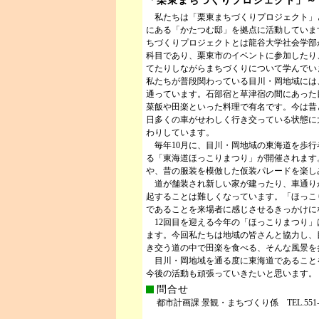
「栗東まちづくりプロジェクト」～
私たちは「栗東まちづくりプロジェクト」
にある「かたつむ邸」を拠点に活動していま
ちづくりプロジェクトとは龍谷大学社会学部
科目であり、栗東市のイベントに参加したり
てたりしながらまちづくりについて学んでい
私たちが普段関わっている目川・岡地域には
通っています。石部宿と草津宿の間にあった
菜飯や田楽といった料理で有名です。今は昔
日多くの車がせわしく行き交っている状態に
わりしています。
毎年10月に、目川・岡地域の東海道を歩行
る「東海道ほっこりまつり」が開催されます
や、昔の服装を模倣した仮装パレードを楽し
道が舗装され新しい家が建ったり、車通り
起することは難しくなっています。「ほっこ
であることを来場者に感じさせるきっかけに
12回目を迎える今年の「ほっこりまつり」は
ます。今回私たちは地域の皆さんと協力し、
き交う道の中で田楽を食べる、そんな風景を
目川・岡地域を通る度に東海道であること
今後の活動も頑張っていきたいと思います。
問合せ
都市計画課 景観・まちづくり係 TEL.551-011