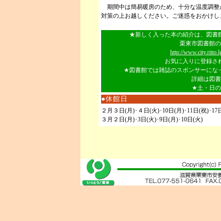
期間中は簡易暖房のため、十分な温度調整
対策の上お越しください。ご迷惑をおかけし
★新しく入った本の紹介は、図書
栗東市図書館の
http://www.city.ritto.
お気に入りに登録さ
★図書館では雑誌のスポンサーにな
詳細は図書
★土・日の開
●休館日
２月３日(月)･４日(火)･10日(月)･11日(祝)･17日(
３月２日(月)･3日(火)･9日(月)･10日(火)