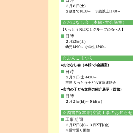
日時
２月８日(土)
２歳まで10:30～ ３歳以上11:00～
☆おはなし会（本館･大会議室）
【りっとうおはなしグループめるへん】
日時
２月22日(土)
幼児14:00～ 小学生15:00～
☆ぶんこまつり
●おはなし会（本館･小会議室）
日時
２月１日(土)14:00～
主催:りっとう子ども文庫連絡会
●市内の子ども文庫の紹介展示（西館）
日時
２月２日(日)～９日(日)
☆図書館(本館)空調工事のお知らせ
工事期間
２月12日(水)～３月27日(金)
※通常通り開館