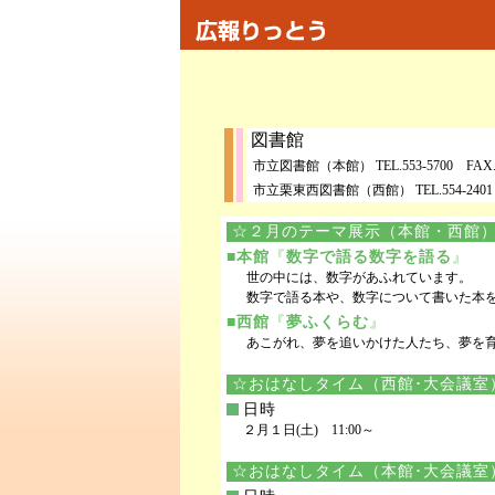
図書館
市立図書館（本館） TEL.553-5700 FAX.5
市立栗東西図書館（西館） TEL.554-2401 FA
☆２月のテーマ展示（本館・西館
■
本館
『
数字で語る数字を語る
』
世の中には、数字があふれています。
数字で語る本や、数字について書いた本
■
西館
『
夢ふくらむ
』
あこがれ、夢を追いかけた人たち、夢を
☆おはなしタイム（西館･大会議室
日時
２月１日(土) 11:00～
☆おはなしタイム（本館･大会議室