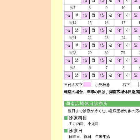
済
野
済
済
守
守
近
※7
8
9
10
済
草
済
野
済
済
守
守
近
※14
15
16
17
済
済
済
野
済
済
守
守
近
※21
22
23
24
済
草
済
野
済
済
守
守
近
※28
29
30
7/1
済
済
済
野
済
済
守
守
近
※5
6
7
8
済
済
済
野
済
済
守
守
近
日付の左下
小児救急
右下
軽症の場合、※印の日は、湖南広域休日急病
湖南広域休日診療所
翌日まで診療が待てない急病患者対象の応
診療科目
主に内科、小児科
診療日
日曜日、祝日、年末年始