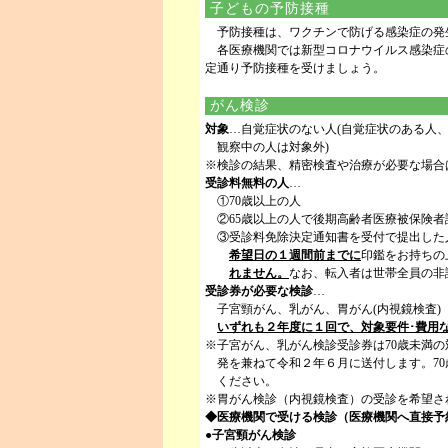
子どもの予防接種
予防接種は、ワクチンで防げる感染症の発
各医療機関では新型コロナウイルス感染症
定通り予防接種を受けましょう。
がん検診
対象
…自覚症状のない人(自覚症状のある人
観察中の人は対象外)
※検診の結果、精密検査や治療が必要な場合
受診料無料の人
…
①70歳以上の人
②65歳以上の人で後期高齢者医療被保険
③受診料免除決定通知書を受付で提出した
希望日の１週間前までに
印鑑をお持ちの
れません。
なお、転入者は世帯全員の非
受診券が必要な検診
…
子宮頸がん、乳がん、胃がん(内視鏡
いずれも２年度に１回で、対象要件･費用
※子宮がん、乳がん検診受診券は70歳未満の
発を兼ねて令和２年６月に送付します。7
ください。
※胃がん検診（内視鏡検査）の受診を希望さ
◆医療機関で受ける検診（医療機関へ直接予
●子宮頸がん検診