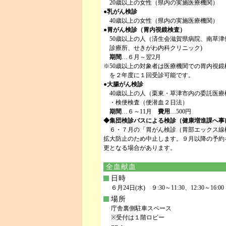
20歳以上の女性（県内の実施医療機関）
●乳がん検診
40歳以上の女性（県内の実施医療機関）
●
胃がん検診（胃内視鏡検査）
50歳以上の人（済生会滋賀県病院、南草
診療所、せきがわ内科クリニック)
期間
…６月～翌2月
※50歳以上の対象者は医療機関での胃内視
を２年度に１回受診可能です。
●
大腸がん検診
40歳以上の人（栗東・草津市内の委託医療
・検便検査（便潜血２日法）
期間
…６～11月
費用
…500円
◆集団検診バスによる検診（健康増進課へ事
６・７月の「胃がん検診（胃部エックス線
拡大防止のため中止します。９月以降の予約
更となる場合があります。
全血献血
日時
６月24日(水) ９:30～11:30、12:30～16:00
場所
庁舎裏側駐車スペース
※受付は１階ロビー