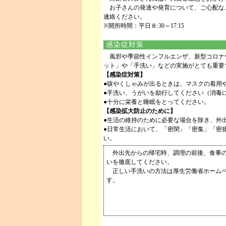
お子さんの発達や発育について、ご心配な
連絡ください。
※開所時間：平日８:30～17:15
感染症対策
風邪や季節性インフルエンザ、新型コロナ
ット」や「手洗い」などの実施がとても重要
【感染症対策】
●咳やくしゃみが出るときは、マスクの着用
●手洗い、うがいを励行してください（消毒
●十分に栄養と睡眠をとってください。
【感染拡大防止のために】
●生活の維持のために必要な場合を除き、外
●日常生活において、「密閉」「密集」「密
い。
外出先からの帰宅時、調理の前後、食事の
いを徹底してください。
正しい手洗いの方法は厚生労働省ホームペ
す。