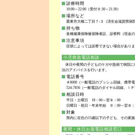
診療時間
10:00～22:00（受付９:30～21:30）
場所など
栗東市大橋二丁目７-３（済生会滋賀県病院前） TE
持ち物
各種健康保険被保険者証、診察料（現金の
注意事項
症状によっては診察できない場合がありま
小児救急電話相談
休日や夜間の子どものケガや急病で病院に
法のアドバイスを行います。
電話番号
＃8000（一般電話のプッシュ回線、携帯
524-7856（一般電話のダイヤル回線、Ｉ
相談日時
平日・土曜日 18：00～翌８：00
日曜日・祝日・年末年始 ９：00～翌８：
対象
県内に在住の15歳以下の子ども、その家
夜間・休日お薬電話相談窓口