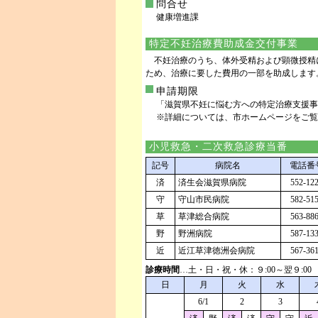
問合せ
健康増進課
特定不妊治療費助成金交付事業
不妊治療のうち、体外受精および顕微授精
ため、治療に要した費用の一部を助成します
申請期限
「滋賀県不妊に悩む方への特定治療支援事
※詳細については、市ホームページをご覧
小児救急・二次救急診療当番
記号
病院名
電話番
済
済生会滋賀県病院
552-12
守
守山市民病院
582-51
草
草津総合病院
563-88
野
野洲病院
587-13
近
近江草津徳洲会病院
567-36
診療時間
…土・日・祝・休：９:00～翌９:00 平
日
月
火
水
6/1
2
3