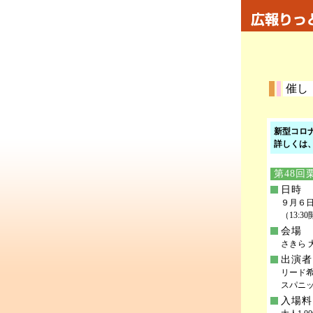
催し
新型コロ
詳しくは
第48回
日時
９月６日(
（13:3
会場
さきら 
出演者
リード
スパニ
入場料