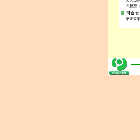
大人1,
※新型
問合せ
栗東音楽振