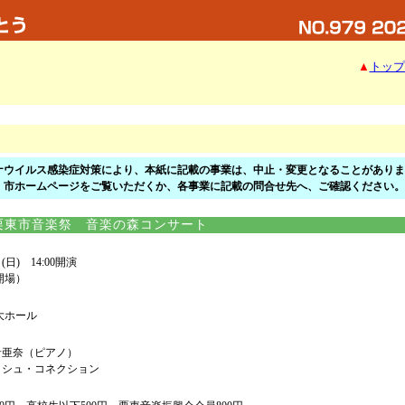
▲
トップ
ナウイルス感染症対策により、本紙に記載の事業は、中止・変更となることがありま
、市ホームページをご覧いただくか、各事業に記載の問合せ先へ、ご確認ください。
栗東市音楽祭 音楽の森コンサート
日) 14:00開演
0開場）
大ホール
希亜奈（ピアノ）
ッシュ・コネクション