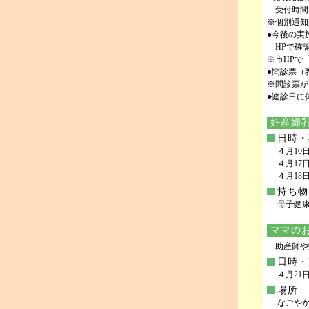
受付時間
※個別通知
●今後の実
HPで確
※市HPで
●問診票（
※問診票が
●健診日に
妊産婦乳
日時・
４月10日
４月17日
４月18日
持ち物
母子健
ママの
助産師や
日時・
４月21日
場所
なごや