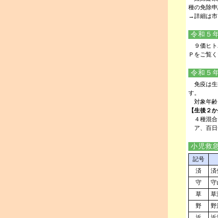
種の免除申
→詳細は市
令和５年
９価ヒト
Ｐをご覧く
令和５年
免疫は生
す。
対象年齢
【生後２か
４種混合
ア、百日
小児救
記号
済
済
守
守
草
草
野
野
近
近