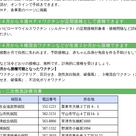
請が、オンラインで手続きできます。
ＨＰ、各事業のページに掲載
４月から９価ＨＰＶワクチンが定期接種として接種できます
パピローマウイルスワクチン（シルガード９）の定期接種対象者・接種間隔など詳
ださい。
４月から４種混合ワクチンなどが生後２か月から接種できます
後数か月で自然に失われます。予防接種は、赤ちゃん自身が免疫を作る手助けをし
など法令どおりの接種は、無料です。計画的に接種を受けましょう。
月から接種可能となったワクチン】
ワクチン（ジフテリア、百日せき、急性灰白髄炎、破傷風）、３種混合ワクチン（
せき、破傷風）、不活化ポリオワクチン
急・二次救急診療当番
病院名
電話番号
所在地
生会滋賀県病院
552-1221
栗東市大橋２丁目４- １
山市民病院
582-5151
守山市守山４丁目14- １
津総合病院
563-8866
草津市矢橋町1660
洲病院
587-1332
野洲市小篠原1094
江草津徳洲会病院
567-3610
草津市東矢倉３丁目34-52