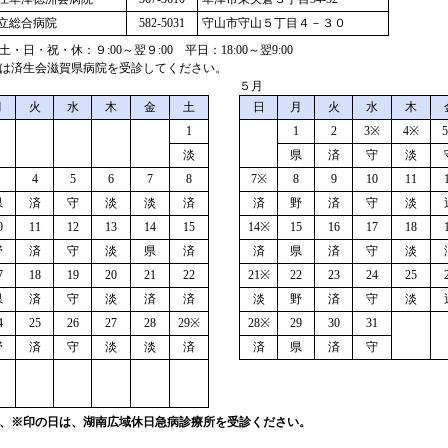
立総合病院
582-5031
守山市守山５丁目４－３０
土・日・祝・休：９:00～翌９:00 平日：18:00～翌9:00
は済生会滋賀県病院を受診してください。
５月
月
火
水
木
金
土
日
月
火
水
木
1
1
2
3※
4※
淡
県
済
守
淡
4
5
6
7
8
7※
8
9
10
11
県
済
守
淡
淡
済
済
野
済
守
淡
0
11
12
13
14
15
14※
15
16
17
18
野
済
守
淡
県
済
済
県
済
守
淡
7
18
19
20
21
22
21※
22
23
24
25
県
済
守
淡
済
済
淡
野
済
守
淡
4
25
26
27
28
29※
28※
29
30
31
野
済
守
淡
淡
済
済
県
済
守
、※印の日は、湖南広域休日急病診療所を受診ください。