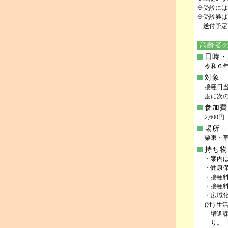
※受診には
※受診券は
送付予定
高齢者
日時・
令和６年
対象
接種日
度に次
参加費
2,600円
場所
栗東・
持ち物
・案内は
・健康
・接種
・接種料
・広域
(注) 
増進
り。