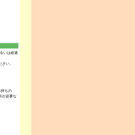
るいは経過
ださい。
お持ちの
示が必要な