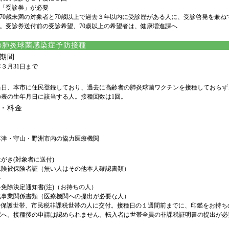
「受診券」が必要
70歳未満の対象者と70歳以上で過去３年以内に受診歴がある人に、受診啓発を兼ね
。受診券送付前の受診希望、70歳以上の希望者は、健康増進課へ
の肺炎球菌感染症予防接種
期間
３月31日まで
当日、本市に住民登録しており、過去に高齢者の肺炎球菌ワクチンを接種しておらず
の表の生年月日に該当する人。接種回数は1回。
・料金
草津・守山・野洲市内の協力医療機関
がき(対象者に送付)
保険被保険者証（無い人はその他本人確認書類）
料
免除決定通知書(注)（お持ちの人）
化事業関係書類（医療機関への提出が必要な人）
生活保護世帯、市民税非課税世帯の人に交付。接種日の１週間前までに、印鑑をお持ち
課へ。接種後の申請は認められません。転入者は世帯全員の非課税証明書の提出が必