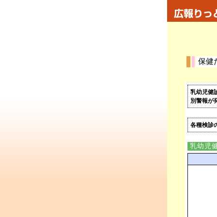
保健
乳幼児健
別警報が
各種検診
乳幼児健