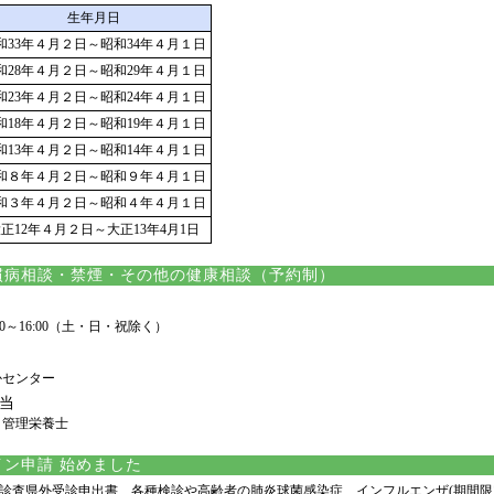
生年月日
和33年４月２日～昭和34年４月１日
和28年４月２日～昭和29年４月１日
和23年４月２日～昭和24年４月１日
和18年４月２日～昭和19年４月１日
和13年４月２日～昭和14年４月１日
和８年４月２日～昭和９年４月１日
和３年４月２日～昭和４年４月１日
正12年４月２日～大正13年4月1日
病相談・禁煙・その他の健康相談（予約制）
00～16:00（土・日・祝除く）
かセンター
当
・管理栄養士
ン申請 始めました
査県外受診申出書、各種検診や高齢者の肺炎球菌感染症、インフルエンザ(期間限