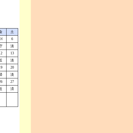
金
土
5※
6
守
淡
12
13
近
淡
19
20
済
淡
26
27
近
済