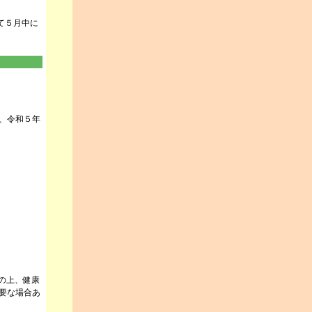
て５月中に
、令和５年
の上、健康
要な場合あ