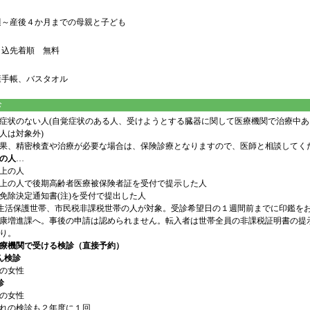
週～産後４か月までの母親と子ども
申込先着順 無料
康手帳、バスタオル
診
症状のない人(自覚症状のある人、受けようとする臓器に関して医療機関で治療中あ
人は対象外)
果、精密検査や治療が必要な場合は、保険診療となりますので、医師と相談してく
の人
…
以上の人
以上の人で後期高齢者医療被保険者証を受付で提示した人
免除決定通知書(注)を受付で提出した人
…生活保護世帯、市民税非課税世帯の人が対象。受診希望日の１週間前までに印鑑を
康増進課へ。事後の申請は認められません。転入者は世帯全員の非課税証明書の提
り。
療機関で受ける検診（直接予約）
ん検診
上の女性
診
上の女性
れの検診も２年度に１回