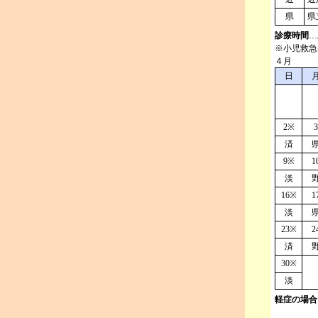
県
県
診療時間
…
※小児救急
４月
日
2※
3
済
9※
1
淡
16※
1
淡
23※
2
済
30※
淡
軽症の場合