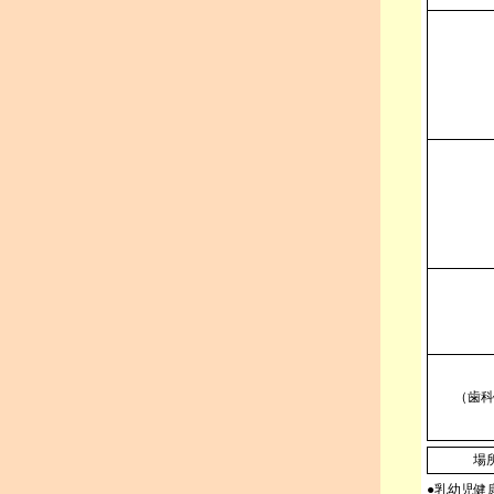
（歯科
場
●乳幼児健