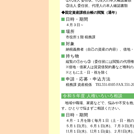
②代理人 委任状、代理人の本人確認書類
③法人 委任状、代理人の本人確認書類
◆固定資産課税台帳の閲覧（通年）
日時・期間
４月３日～
場所
市役所１階 税務課
対象
納税義務者（自己の資産の内容）、借地・
持ち物
縦覧の①から③（委任状には閲覧の代理権
※借地・借家人は賃貸借契約書など権利の
※ともに土・日・祝を除く
申請・応募・申込方法
税務課 資産税係 TEL551-0105 FAX.551-20
令和５年度 人権いろいろ相談
地域や職場、家庭などで、悩みや不安を抱
す。ひとりで悩まずご相談ください。
日時・期間
４月・１月を除く毎月１日（土・日・祝の
５月１日(月)、６月１日(木)、７月３日(月)
11月１日(水)、12月１日(金)、２月1日(木