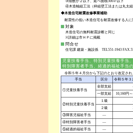
③階数が２以下、延べ面積300㎡以下
④木造軸組工法（枠組壁工法または丸太組
◆木造住宅耐震改修事業補助
耐震性の低い木造住宅を耐震改修する人に
対象
木造住宅の無料耐震診断と同じ
※詳細は市ＨＰに掲載
問合せ
住宅課 建築・施設係 TEL551-1943 FAX.552
児童扶養手当、特別児童扶養手当
特別障害者手当、経過的福祉手当
令和５年４月分から下記のとおり改定され
手当
区分
令和５年３
全部支給
①児童扶養手当
一部支給
10,160円～
１級
②特別児童扶養手当
２級
③障害児福祉手当
―
④特別障害者手当
―
⑤経過的福祉手当
―