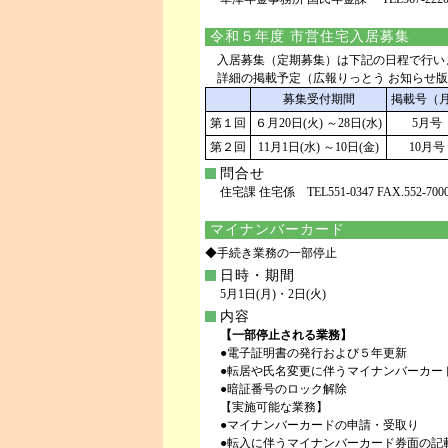
令和５年度 市営住宅入居募集
入居募集（定期募集）は下記の日程で行い
詳細の掲載予定（広報りっとう お知らせ版
募集受付期間
掲載号（
第１回
６月20日(火) ～28日(水)
5月号
第２回
11月1日(水) ～10日(金)
10月号
問合せ
住宅課 住宅係 TEL551-0347 FAX.552-700
マイナンバーカード
◆手続き業務の一部停止
日時・期間
5月1日(月)・2日(火)
内容
【一部停止される業務】
●電子証明書の発行および５年更新
●転居や氏名変更に伴うマイナンバーカー
●暗証番号のロック解除
【実施可能な業務】
●マイナンバーカードの申請・受取り
●転入に伴うマイナンバーカード券面の記載