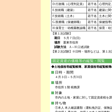
D.行政職（心理判定員）
若干名
心理判定
E.技術職（建築）
若干名
建築に関
F.技術職（土木）
若干名
土木に関
G.医療職（保健師職）
若干名
保健指導
H.保育士・幼稚園教諭職
若干名
保育・幼
【第１次試験】
期日
５月７日(日)
場所
栗東市役所
試験方法
A～H 口述試験
【第２次試験】※日時・場所などは、第１次
固定資産の価格等の縦覧・閲覧
◆土地価格等縦覧帳簿、家屋価格等縦覧帳簿
日時・期間
４月３日～５月31日
場所
市役所１階 税務課
対象
市内の土地・家屋に対して固定資産税を課
持ち物
①本人 本人確認書類（運転免許証、保険