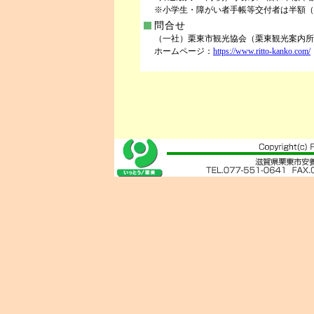
※小学生・障がい者手帳等交付者は半額（
問合せ
（一社）栗東市観光協会（栗東観光案内所内） 
ホームページ：
https://www.ritto-kanko.com/