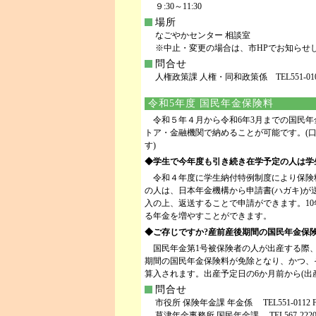
９:30～11:30
場所
なごやかセンター 相談室
※中止・変更の場合は、市HPでお知らせ
問合せ
人権政策課 人権・同和政策係 TEL551-0108 F
令和5年度 国民年金保険料
令和５年４月から令和6年3月までの国民年金
トア・金融機関で納めることが可能です。(
す)
◆学生で今年度も引き続き在学予定の人は学
令和４年度に学生納付特例制度により保険料
の人は、日本年金機構から申請書(ハガキ)
入の上、返送することで申請ができます。1
る年金を増やすことができます。
◆ご存じですか?産前産後期間の国民年金保
国民年金第1号被保険者の人が出産する際、
期間の国民年金保険料が免除となり、かつ、
算入されます。出産予定日の6か月前から(出
問合せ
市役所 保険年金課 年金係 TEL551-0112 FAX
草津年金事務所 国民年金課 TEL567-222