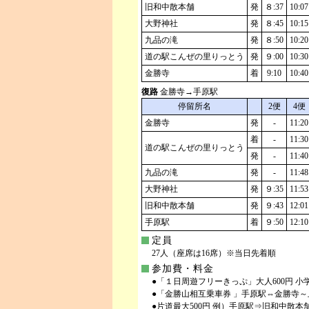
旧和中散本舗
発
８:37
10:07
大野神社
発
８:45
10:15
九品の滝
発
８:50
10:20
道の駅こんぜの里りっとう
発
９:00
10:30
金勝寺
着
9:10
10:40
復路
金勝寺→手原駅
停留所名
2便
4便
金勝寺
発
-
11:20
着
-
11:30
道の駅こんぜの里りっとう
発
-
11:40
九品の滝
発
-
11:48
大野神社
発
９:35
11:53
旧和中散本舗
発
９:43
12:01
手原駅
着
９:50
12:10
定員
27人（座席は16席）※当日先着順
参加費・料金
●「１日周遊フリーきっぷ」大人600円 小
●「金勝山相互乗車券 」手原駅⇔金勝寺～上
●片道最大500円 例）手原駅⇒旧和中散本舗