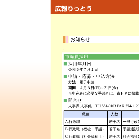
お知らせ
）
市職員採用
採用年月日
令和５年７月１日
申請・応募・申込方法
方法
電子申請
期間
４月３日(月)～21日(金)
※申込みに必要な手続きは、市ＨＰに掲載
問合せ
人事課 人事係 TEL551-0103 FAX.554-112
職種
人数
A.行政職
若干名
一般行政
B.行政職（福祉・手話）
若干名
手話通訳
C.行政職（社会福祉士）
若干名
社会福祉