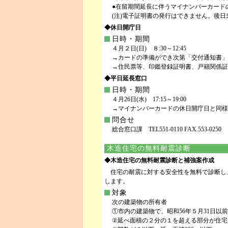
●在留期間延長に伴うマイナンバーカードの
(注)電子証明書の発行はできません。後
◆休日開庁日
日時・期間
４月２日(日) ８:30～12:45
→カードの準備ができ次第「交付通知書」
→住民票等、印鑑登録証明書、戸籍関係証
◆平日延長窓口
日時・期間
４月26日(水) 17:15～19:00
→マイナンバーカードの休日開庁日と同様
問合せ
総合窓口課 TEL551-0110 FAX.553-0250
木造住宅の無料耐震診断
◆木造住宅の無料耐震診断と補強案作成
住宅の耐震に対する安全性を無料で診断し
します。
対象
次の建築物の所有者
①市内の建築物で、昭和56年５月31日以
②延べ面積の２分の１を超える部分が住宅