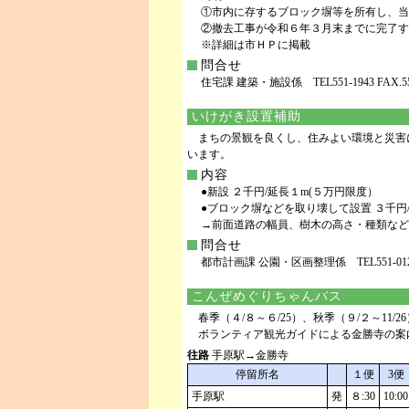
①市内に存するブロック塀等を所有し、当
②撤去工事が令和６年３月末までに完了す
※詳細は市ＨＰに掲載
問合せ
住宅課 建築・施設係 TEL551-1943 FAX.552
いけがき設置補助
まちの景観を良くし、住みよい環境と災害
います。
内容
●新設 ２千円/延長１m(５万円限度）
●ブロック塀などを取り壊して設置 ３千円
→前面道路の幅員、樹木の高さ・種類など
問合せ
都市計画課 公園・区画整理係 TEL551-0121 F
こんぜめぐりちゃんバス
春季（４/８～６/25）、秋季（９/２～11/
ボランティア観光ガイドによる金勝寺の案内も実施（
往路
手原駅→金勝寺
停留所名
１便
3便
手原駅
発
８:30
10:00