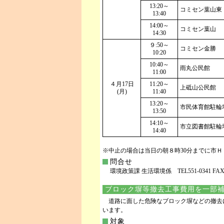
13:20～
コミセン葉山東
13:40
14:00～
コミセン葉山
14:30
９:50～
コミセン金勝
10:20
10:40～
雨丸公民館
11:00
４月17日
11:20～
上砥山公民館
(月)
11:40
13:20～
市民体育館駐輪
13:50
14:10～
市立図書館駐輪
14:40
※中止の場合は当日の朝８時30分までに市
問合せ
環境政策課 生活環境係 TEL551-0341 FAX.5
ブロック塀等撤去工事費用を一部
道路に面した危険なブロック塀などの撤去
います。
対象