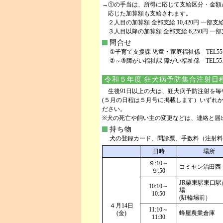
→①の手当は、所得に応じて支給区分・金額
応じた加算額も支給されます。
２人目の加算額 全部支給 10,420円 一部支給 5
３人目以降の加算額 全部支給 6,250円 一部支給
問合せ
①子育て支援課 児童・家庭福祉係 TEL551-011
②～⑤障がい福祉課 障がい福祉係 TEL551-011
令和５年度 狂犬病予防集合注射日
生後91日以上の犬は、狂犬病予防注射を毎
(５月の日程は５月号に掲載します）いずれ
ださい。
※犬の死亡や飼い主の変更などは、連絡と届
持ち物
犬の登録カード、問診票、手数料（注射料金3
日時
場所
９:10～
コミセン治田西
９:50
JR栗東駅東口駅
10:10～
場
10:50
(駐輪場前）
４月14日
11:10～
(金)
蜂屋農業倉庫
11:30