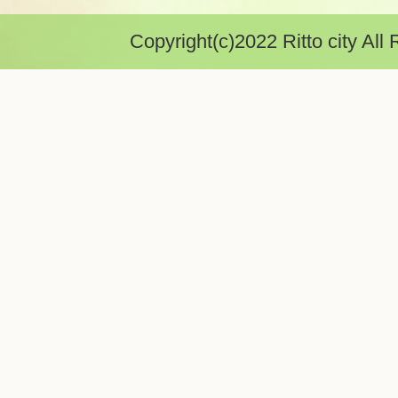
Copyright(c)2022 Ritto city All