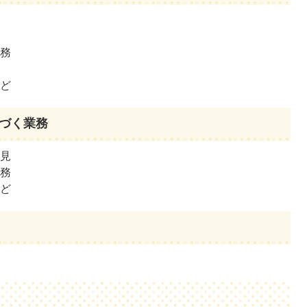
業務
など
基づく業務
意見
業務
など