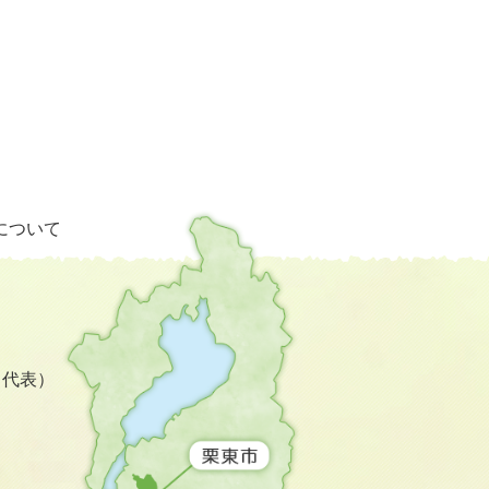
栗
について
東
市
の
位
置
を
3（代表）
記
し
た
地
図。