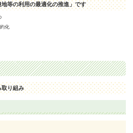
農地等の利用の最適化の推進」です
め
集約化
る取り組み