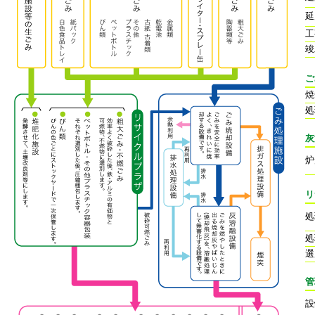
延
工
竣
ご
焼
処
灰
炉
リ
処
処
選
管
設