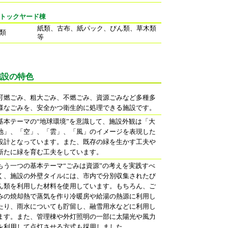
トックヤード棟
紙類、古布、紙パック、びん類、草木類
類
等
施設の特色
可燃ごみ、粗大ごみ、不燃ごみ、資源ごみなど多種多
様なごみを、安全かつ衛生的に処理できる施設です。
基本テーマの“地球環境”を意識して、施設外観は「大
地」、「空」、「雲」、「風」のイメージを表現した
設計となっています。また、既存の緑を生かす工夫や
新たに緑を育む工夫をしています。
もう一つの基本テーマ“ごみは資源”の考えを実践すべ
く、施設の外壁タイルには、市内で分別収集されたび
ん類を利用した材料を使用しています。もちろん、ご
みの焼却熱で蒸気を作り冷暖房や給湯の熱源に利用し
たり、雨水についても貯留し、融雪用水などに利用し
ます。また、管理棟や外灯照明の一部に太陽光や風力
を利用して点灯させる方式も採用しました。