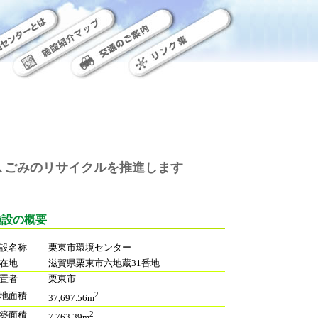
に､ごみのリサイクルを推進します
施設の概要
設名称
栗東市環境センター
在地
滋賀県栗東市六地蔵31番地
置者
栗東市
地面積
2
37,697.56m
築面積
2
7,763.39m