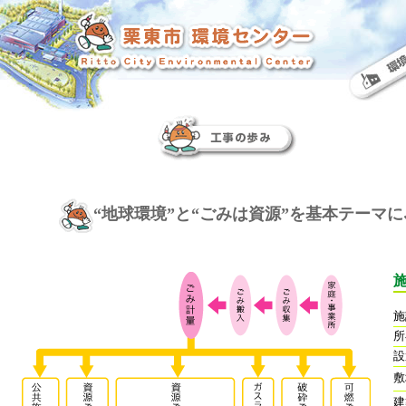
“地球環境”と“ごみは資源”を基本テーマ
施
所
設
敷
建