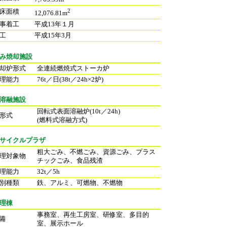
床面積
2
12,076.81m
事着工
平成13年１月
工
平成15年3月
み焼却施設
却炉形式
全連続燃焼式ストーカ炉
理能力
76t／日(38t／24h×2炉)
溶融施設
回転式表面溶融炉(10t／24h)
形式
(燃料式溶融方式)
サイクルプラザ
粗大ごみ、不燃ごみ、資源ごみ、プラス
理対象物
チックごみ、食品残渣
理能力
32t／5h
別種類
鉄、アルミ、可燃物、不燃物
理棟
事務室、再生工房室、研修室、多目的
備
室、展示ホール