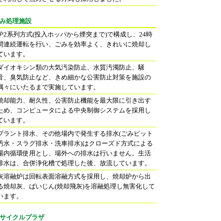
み処理施設
炉2系列方式(投入ホッパから煙突まで)で構成し、24時
間連続運転を行い、ごみを効率よく、きれいに焼却し
ています。
ダイオキシン類の大気汚染防止、水質汚濁防止、騒
音、臭気防止など、きめ細かな公害防止対策を施設の
隅々にいたるまで実施しています。
焼却能力、耐久性、公害防止機能を最大限に引き出す
ため、コンピュータによる中央制御システムを採用し
ています。
プラント排水、その他場内で発生する排水(ごみピット
汚水・スラグ排水・洗車排水)はクローズド方式による
場内循環使用とし、場外への排水は行いません。生活
排水は、合併浄化槽で処理した後、放流しています。
灰溶融炉は回転表面溶融方式を採用し、焼却炉から出
る焼却灰、ばいじん(焼却飛灰)を溶融処理し無害化して
います。
サイクルプラザ