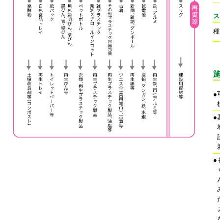
ス
種
●
●
●