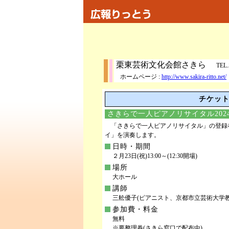
栗東芸術文化会館さきら
TEL.
ホームページ :
http://www.sakira-ritto.net/
チケット予
さきらで一人ピアノリサイタル2024
「さきらで一人ピアノリサイタル」の登録者
イ」を演奏します。
日時・期間
２月23日(祝)13:00～(12:30開場)
場所
大ホール
講師
三舩優子(ピアニスト、京都市立芸術大学教
参加費・料金
無料
※要整理券(さきら窓口で配布中)