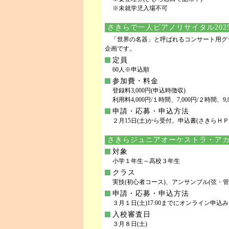
※未就学児入場不可
さきらで一人ピアノリサイタル2025
「世界の名器」と呼ばれるコンサート用グ
企画です。
定員
60人※申込順
参加費・料金
登録料3,000円(申込時徴収)
利用料4,000円/１時間、7,000円/２時間、9,
申請・応募・申込方法
２月15日(土)から受付。申込書(さきら
さきらジュニアオーケストラ・アカデ
対象
小学１年生～高校３年生
クラス
実技(初心者コース)、アンサンブル(弦・管
申請・応募・申込方法
３月１日(土)17:00までにオンライン申
入校審査日
３月８日(土)