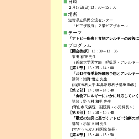
日時
２月17日(日) 13：30～15：50
場所
滋賀県立県民交流センター
「ピアザ淡海」２階ピアザホール
テーマ
「アトピー疾患と食物アレルギーの改善に
プログラム
【開会挨拶】
13：30～13：35
東田 有智 先生
（近畿大学医学部 呼吸器・アレルギー
【第１部】
13：35～14：00
「2013年春季花粉飛散予想とアレルギ
講師：瀬野 悟史 先生
(滋賀医科大学 耳鼻咽喉科学講座 助教）
【第２部】
14：00～14：40
「食物アレルギーにいかに対応していく
講師：野々村 和男 先生
(守山市民病院 副院長＜小児科長＞）
【第３部】
14：50～15：40
「最近の知見に基づくアトピー治療のポ
講師：杉浦 久嗣 先生
(すぎうら皮ふ科医院 院長）
【第４部】
15：40～15：50