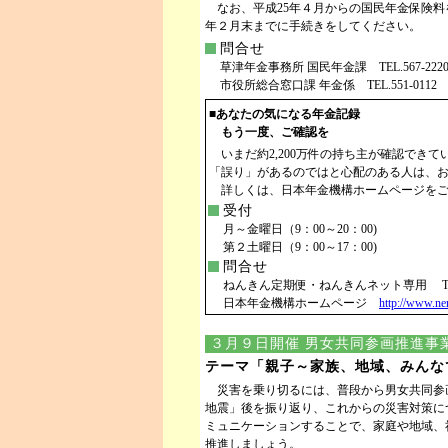
なお、平成25年４月からの国民年金保険料
年２月末までに手続きをしてください。
問合せ
草津年金事務所 国民年金課 TEL.567-2220 F
市役所総合窓口課 年金係 TEL.551-0112 FA
■あなたの気になる年金記録
もう一度、ご確認を
いまだ約2,200万件の持ち主が確認でき
「誤り」があるのではと心配のある人は、
詳しくは、日本年金機構ホームページをご
受付
月～金曜日（9：00～20：00)
第２土曜日（9：00～17：00)
問合せ
ねんきん定期便・ねんきんネット専用 TEL.05
日本年金機構ホームページ
http://www.ne
３月９日開催 男女共同参画推進事業 第
テーマ「親子～家族、地域、みんな
災害を乗り切るには、普段から男女共同参画と
地震」後を振り返り、これからの災害対策に
ミュニケーションすることで、家庭や地域、
推進しましょう。