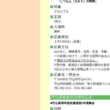
「しつもん（Ｑ＆Ａ）の時間」
対象
どなたでも
定員
200人
入場料
無料
応募締切
２月12日(火)（必着）
応募方法
はがきに、郵便番号、住所、氏名、年齢、
ーの改善に向けて」に関する質問のある人
※
電話での申込みはできません。
※受付後、参加証と会場地図の案内を返信
※記入された個人情報は本フォーラム以外
応募先・問合せ
〒524-0022 守山市守山4-14-1
守山市民病院 小児科内「第９回滋賀アレ
TEL.582-5151 FAX.582-1461
守山高校創立50周年記念
■守山高等学校吹奏楽部OB演奏会
日時