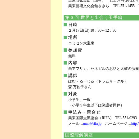
栗東管弦楽団（濵村） TEL.0774-26-2374
栗東芸術文化会館さきら TEL.551-1455 FAX
第３回 世界と出会う玉手箱
日時
２月17日(日) 10：30～12：30
場所
コミセン大宝東
参加費
無料
内容
西アフリカ、セネガルのお話と太鼓の演奏
講師
ぽむ・るーじゅ（ドラムサークル）
森 万佐子さん
対象
小学生、一般
（小学３年生以下は保護者同伴）
申込み・問合せ
栗東国際交流協会（RIFA) TEL.551-0293 F
メール…
mail@rifa.jp
ホームページ…
http:
国際理解講座