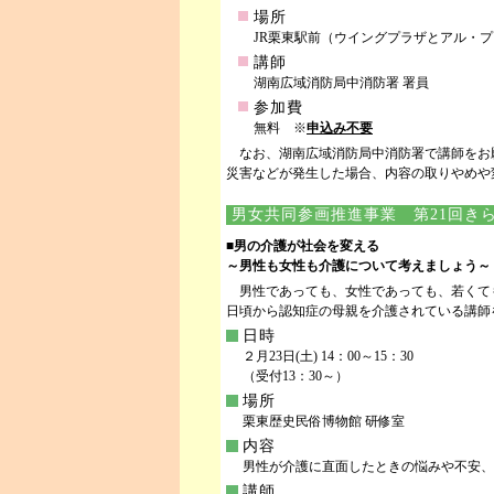
場所
JR栗東駅前（ウイングプラザとアル・
講師
湖南広域消防局中消防署 署員
参加費
無料 ※
申込み不要
なお、湖南広域消防局中消防署で講師をお
災害などが発生した場合、内容の取りやめや
男女共同参画推進事業 第21回きらめ
■男の介護が社会を変える
～男性も女性も介護について考えましょう～
男性であっても、女性であっても、若くて
日頃から認知症の母親を介護されている講
日時
２月23日(土) 14：00～15：30
（受付13：30～）
場所
栗東歴史民俗博物館 研修室
内容
男性が介護に直面したときの悩みや不安、
講師