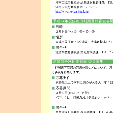
湖南広域行政組合 総務課財政管理係 TEL.551-2
湖南広域行政組合ホームページ
http://www.konan-kouiki.jp/
平成24年度銃砲刀剣類登録審査会
日時
２月14日(木) 10：00～15：00
場所
大津合同庁舎７B会議室（大津市松本1-2-1
問合せ
滋賀県教育委員会 文化財保護課 TEL.528-467
河川保全利用委員会 委員募集
野洲川下流部の河川公園などについて、河
く委員を募集します。
応募要件
満20歳以上で河川に関心がある人（年４
応募期間
３月１日(金)まで（必着）
※詳しくは、琵琶湖河川事務所ホームペー
い。
問合せ
琵琶湖河川事務所 占用調整課 TEL.546-0904