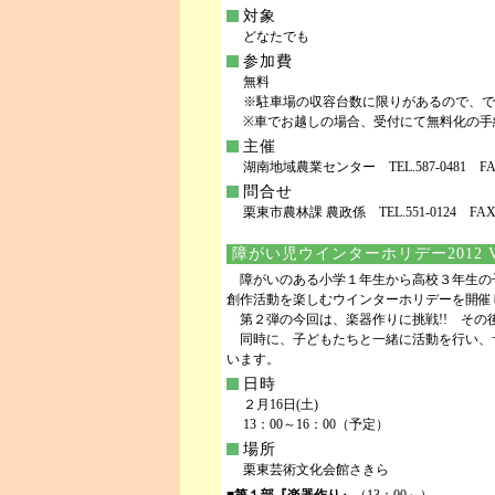
対象
どなたでも
参加費
無料
※駐車場の収容台数に限りがあるので、で
※車でお越しの場合、受付にて無料化の手
主催
湖南地域農業センター TEL.587-0481 FAX.
問合せ
栗東市農林課 農政係 TEL.551-0124 FAX.5
障がい児ウインターホリデー2012 V
障がいのある小学１年生から高校３年生の
創作活動を楽しむウインターホリデーを開催
第２弾の今回は、楽器作りに挑戦!! その
同時に、子どもたちと一緒に活動を行い、
います。
日時
２月16日(土)
13：00～16：00（予定）
場所
栗東芸術文化会館さきら