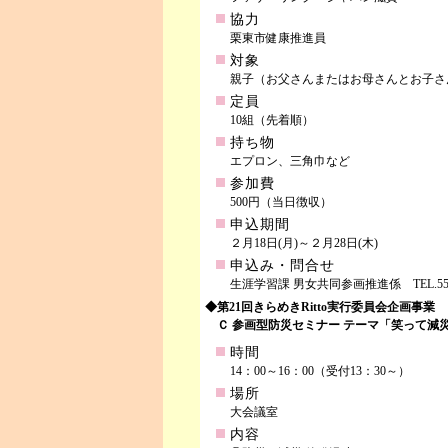
協力
栗東市健康推進員
対象
親子（お父さんまたはお母さんとお子
定員
10組（先着順）
持ち物
エプロン、三角巾など
参加費
500円（当日徴収）
申込期間
２月18日(月)～２月28日(木)
申込み・問合せ
生涯学習課 男女共同参画推進係 TEL.551-04
◆第21回きらめきRitto実行委員会企画事業
Ｃ 参画型防災セミナー テーマ「笑って減
時間
14：00～16：00（受付13：30～）
場所
大会議室
内容