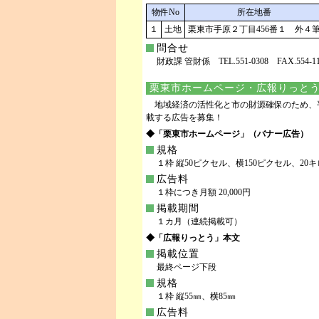
物件No
所在地番
１
土地
栗東市手原２丁目456番１ 外４
問合せ
財政課 管財係 TEL.551-0308 FAX.554-11
栗東市ホームページ・広報りっと
地域経済の活性化と市の財源確保のため、平
載する広告を募集！
◆「栗東市ホームページ」（バナー広告）
規格
１枠 縦50ピクセル、横150ピクセル、20
広告料
１枠につき月額 20,000円
掲載期間
１カ月（連続掲載可）
◆「広報りっとう」本文
掲載位置
最終ページ下段
規格
１枠 縦55㎜、横85㎜
広告料