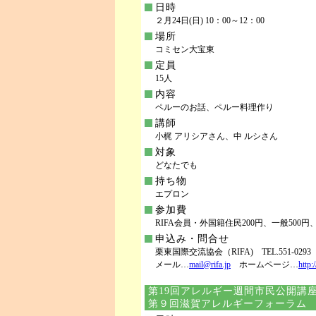
日時
２月24日(日) 10：00～12：00
場所
コミセン大宝東
定員
15人
内容
ペルーのお話、ペルー料理作り
講師
小梶 アリシアさん、中 ルシさん
対象
どなたでも
持ち物
エプロン
参加費
RIFA会員・外国籍住民200円、一般500
申込み・問合せ
栗東国際交流協会（RIFA) TEL.551-0293 F
メール…
mail@rifa.jp
ホームページ…
http:
第19回アレルギー週間市民公開講
第９回滋賀アレルギーフォーラム