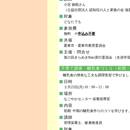
小宮 俊昭さん
（公益社団法人 認知症の人と家族の会 滋賀
対象
どなたでも
参加費
無料 ※
申込み不要
共催
栗東市・栗東市教育委員会
主催・問合せ
第21回きらめきRitto実行委員会 （生涯学習課内)
子育て講座 離乳食づくり（初期
離乳食の簡単な工夫を調理実習で学びまし
日時
２月25日(月) 10：00～12：00
場所
なごやかセンター 栄養指導室
内容
初期･中期の離乳食作りのコツを学びます
講師
管理栄養士、健康推進員
対象