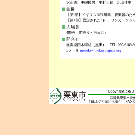
沢正徳、中嶋民男、平野正信、北山佳史
曲目
【第Ⅰ部】イギリス民謡組曲、管楽器のた
【第Ⅱ部】固定された“ド”、リンカーンシ
入場券
400円（前売り・当日共）
問合せ
吹奏楽団木曜組（黒田） TEL. 080-6109-9
Eメール
madoka@mokuyougumi.org