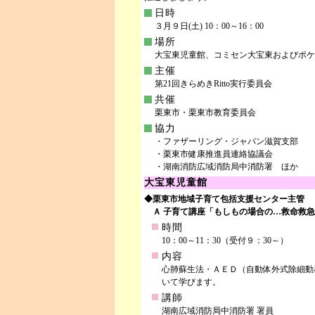
日時
３月９日(土) 10：00～16：00
場所
大宝東児童館、コミセン大宝東およびポケ
主催
第21回きらめきRitto実行委員会
共催
栗東市・栗東市教育委員会
協力
・ファザーリング・ジャパン滋賀支部
・栗東市健康推進員連絡協議会
・湖南消防広域消防局中消防署 ほか
大宝東児童館
◆栗東市地域子育て包括支援センター主管
Ａ 子育て講座「もしもの場合の…救命救急
時間
10：00～11：30（受付９：30～）
内容
心肺蘇生法・ＡＥＤ（自動体外式除細動
いて学びます。
講師
湖南広域消防局中消防署 署員