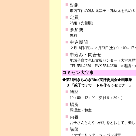
対象
市内在住の乳幼児親子（乳幼児を含め３
定員
25組（先着順）
参加費
無料
申込期間
２月18日(月)～２月23日(土) ９：00～17
申込み・問合せ
地域子育て包括支援センター（大宝東児
TEL.551-2370 FAX.551-2330 ※
コミセン大宝東
◆第21回きらめきRitto実行委員会企画事業
Ｂ 「親子でデザートを作ろうセミナー」
時間
10：00～12：00（受付９：30～）
場所
調理室・和室
内容
お子さんとおやつ作りをとおして、楽し
講師
ファザーリング・ジャパン滋賀