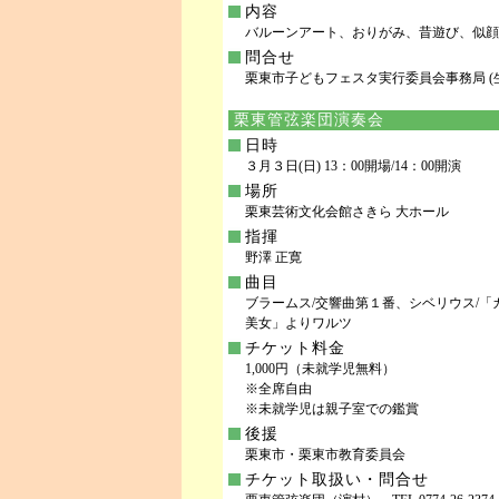
内容
バルーンアート、おりがみ、昔遊び、似顔
問合せ
栗東市子どもフェスタ実行委員会事務局 (生涯学習課
栗東管弦楽団演奏会
日時
３月３日(日) 13：00開場/14：00開演
場所
栗東芸術文化会館さきら 大ホール
指揮
野澤 正寛
曲目
ブラームス/交響曲第１番、シベリウス/
美女」よりワルツ
チケット料金
1,000円（未就学児無料）
※全席自由
※未就学児は親子室での鑑賞
後援
栗東市・栗東市教育委員会
チケット取扱い・問合せ