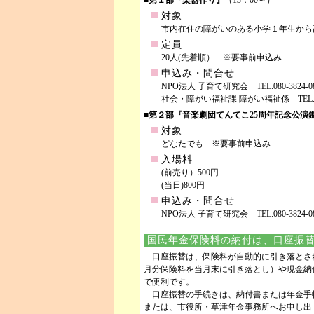
■第１部『楽器作り』
（13：00～）
対象
市内在住の障がいのある小学１年生から
定員
20人(先着順） ※要事前申込み
申込み・問合せ
NPO法人 子育て研究会 TEL.080-3824-081
社会・障がい福祉課 障がい福祉係 TEL.551-0
■第２部『音楽劇団てんてこ25周年記念公演
対象
どなたでも ※要事前申込み
入場料
(前売り）500円
(当日)800円
申込み・問合せ
NPO法人 子育て研究会 TEL.080-3824-081
国民年金保険料の納付は、口座振
口座振替は、保険料が自動的に引き落とさ
月分保険料を当月末に引き落とし）や現金納
で便利です。
口座振替の手続きは、納付書または年金手
または、市役所・草津年金事務所へお申し出