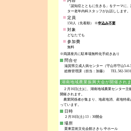
内容
「認知症とともに生きる」をテーマに、
ター老年内科スタッフがお話しします。
定員
150人（先着順） ※
申込み不要
対象
どなたでも
参加費
無料
※両講座共に駐車場無料化手続きあり
問合せ
滋賀県立成人病センター（守山市守山5-4-3
総務管理課（担当：加藤） TEL.582-5031 F
湖南地域農業振興大会が開催され
２月16日(土)に、湖南地域農業センター
開催されます。
農業関係者が集まり、地産地消、産地特産
っています。
日時
２月16日(土) 13：30開会
場所
栗東芸術文化会館さきら 中ホール