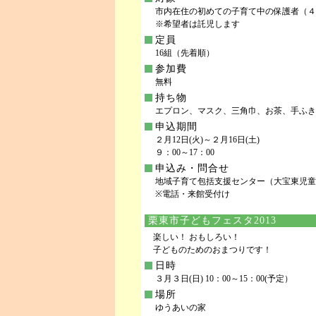
市内在住の初めての子育て中の保護者（４
※希望者は託児します
定員
16組（先着順）
参加費
無料
持ち物
エプロン、マスク、三角巾、お茶、手ふき
申込期間
２月12日(火)～２月16日(土)
９：00～17：00
申込み・問合せ
地域子育て包括支援センター（大宝東児童館内） TE
※電話・来館受付け
栗東市子どもフェスタ2013
楽しい！ おもしろい！
子どものためのおまつりです！
日時
３月３日(日) 10：00～15：00(予定）
場所
ゆうあいの家