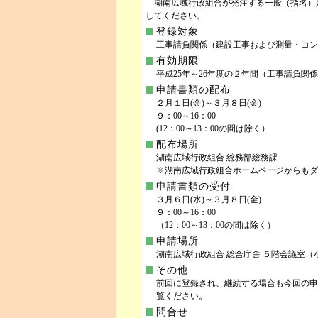
湖南広域行政組合が発注する一般（指名）
してください。
登録対象
工事請負関係（建設工事および測量・コン
有効期限
平成25年～26年度の２年間（工事請負関
申請書類の配布
２月１日(金)～３月８日(金)
９：00～16：00
(12：00～13：00の間は除く）
配布場所
湖南広域行政組合 総務部総務課
※湖南広域行政組合ホームページからもダ
申請書類の受付
３月６日(水)～３月８日(金)
９：00～16：00
（12：00～13：00の間は除く）
申請場所
湖南広域行政組合 総合庁舎 ５階会議室（小
その他
前回に登録され、継続する場合も今回の申
覧ください。
問合せ