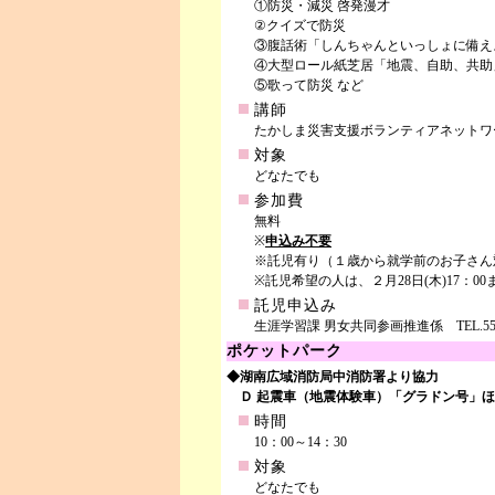
①防災・減災 啓発漫才
②クイズで防災
③腹話術「しんちゃんといっしょに備え
④大型ロール紙芝居「地震、自助、共助
⑤歌って防災 など
講師
たかしま災害支援ボランティアネットワ
対象
どなたでも
参加費
無料
※
申込み不要
※託児有り（１歳から就学前のお子さん
※託児希望の人は、２月28日(木)17：
託児申込み
生涯学習課 男女共同参画推進係 TEL.551-04
ポケットパーク
◆湖南広域消防局中消防署より協力
Ｄ 起震車（地震体験車）「グラドン号」
時間
10：00～14：30
対象
どなたでも