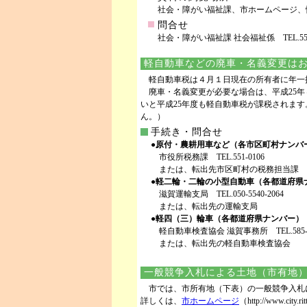
社会・障がい福祉課、市ホームページ、
問合せ
社会・障がい福祉課 社会福祉係 TEL.551-04
軽自動車などの廃車・名義変更は
軽自動車税は４月１日現在の所有者に年一
廃車・名義変更が必要な場合は、平成25年
いと平成25年度も軽自動車税が課税されま
ん。）
手続き・問合せ
●
原付・農耕用車など（各市区町村ナンバ
市役所税務課 TEL.551-0106
または、転出先市区町村の税務担当課
●
軽二輪・二輪の小型自動車（各都道府県
滋賀運輸支局 TEL.050-5540-2064
または、転出先の運輸支局
●
軽四（三）輪車（各都道府県ナンバー）
軽自動車検査協会 滋賀事務所 TEL.585-7
または、転出先の軽自動車検査協会
一般競争入札による土地（市有地
市では、市所有地（下表）の一般競争入札
詳しくは、
市ホームページ
（http://www.cit