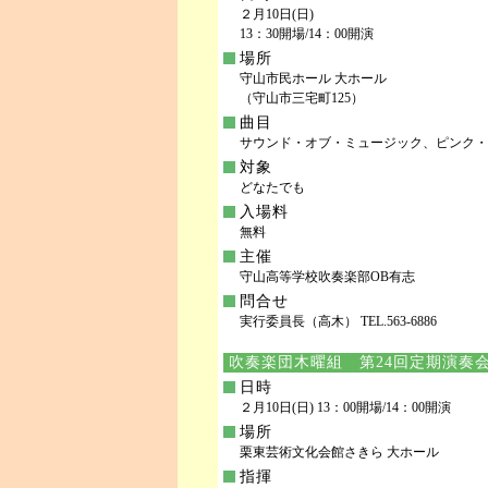
２月10日(日)
13：30開場/14：00開演
場所
守山市民ホール 大ホール
（守山市三宅町125）
曲目
サウンド・オブ・ミュージック、ピンク・
対象
どなたでも
入場料
無料
主催
守山高等学校吹奏楽部OB有志
問合せ
実行委員長（高木） TEL.563-6886
吹奏楽団木曜組 第24回定期演奏
日時
２月10日(日) 13：00開場/14：00開演
場所
栗東芸術文化会館さきら 大ホール
指揮