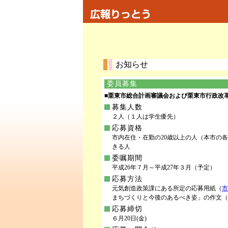
お知らせ
委員募集
■栗東市総合計画審議会および栗東市行政改
募集人数
２人（１人は学生優先）
応募資格
市内在住・在勤の20歳以上の人（本市の
きる人
委嘱期間
平成26年７月～平成27年３月（予定）
応募方法
元気創造政策課にある所定の応募用紙（
市
まちづくりと今後のあるべき姿」の作文（
応募締切
６月20日(金)