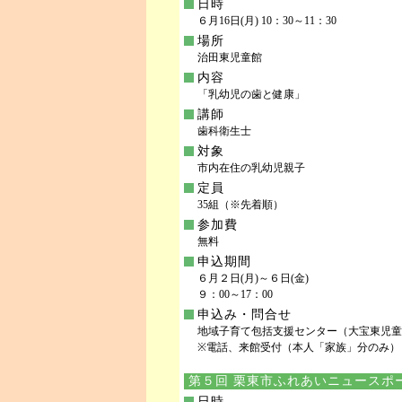
日時
６月16日(月) 10：30～11：30
場所
治田東児童館
内容
「乳幼児の歯と健康」
講師
歯科衛生士
対象
市内在住の乳幼児親子
定員
35組（※先着順）
参加費
無料
申込期間
６月２日(月)～６日(金)
９：00～17：00
申込み・問合せ
地域子育て包括支援センター（大宝東児童館内） TE
※電話、来館受付（本人「家族」分のみ）
第５回 栗東市ふれあいニュースポ
日時