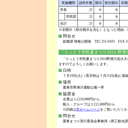
実施機関
請求件数
開示
部分開示
非開
市長
21
６
８
市民部
21
６
８
合計
21
６
８
※非開示（部分開示を含む）となった理由…
問合せ
総務課 情報公開係 TEL.551-0103 FAX.554
「りっとう市民夏まつり2014 野
「りっとう市民夏まつり2014野洲川花火
ますのでよろしくお願いします。
日時
７月19日(土)（荒天時は７月21日(祝)に順
場所
栗東市野洲川運動公園一帯
協賛金
企業は１口10,000円から、
個人・グループは１口1,000円から
※詳細は
市ホームページ
をご覧いただくか
問合せ
栗東まつり実行委員会事務局（商工観光課） TEL.