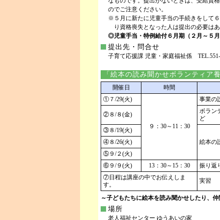
なものです。提出がないときは、受給資格
のでご注意ください。
※５月に新たに児童手当の手続きをして６
り資格喪失となった人は提出の必要はあ
◎児童手当・特例給付６月期（２月～５月分
提出先・問合せ
子育て応援課 児童・家庭福祉係 TEL.551-011
「絵本の読み聞かせボランティア
開催日
時間
①７/29(火)
事業の
ボラン
②８/８(金)
ど
９：30～11：30
③８/19(火)
④８/26(火)
絵本の
⑤９/２(火)
⑥９/９(火)
13：30～15：30
振り返
⑦日程は講座の中でお伝えしま
実習
す。
～子どもたちに絵本を読み聞かせしたり、仲
場所
老人福祉センター ゆうあいの家