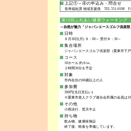
上記①～④の申込み・問合せ
長寿福祉課 地域支援係 TEL.551-0198 FAX
第10回ふれあい健康ウォーキング
～自然が魅力「ジャパンエースゴルフ倶楽部
日時
６月30日(月) ９：00～ 受付８：30～
集合場所
ジャパンエースゴルフ倶楽部（栗東市下戸山
コース
18ホール 約６㎞、
２時間30分を予定
対象
市内在住の60歳以上の人
参加費
300円(当日支払い)
※栗東市老人クラブ連合会所属の会員は10
その他
小雨決行、荒天中止
持ち物
飲み物、健康保険証
終了後、軽食を準備しています。