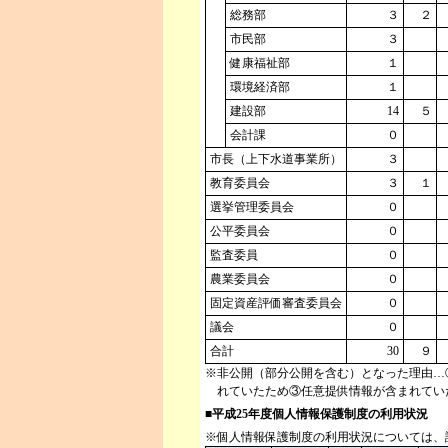
総務部
３
２
市民部
３
健康福祉部
１
環境経済部
１
建設部
14
５
会計課
０
市長（上下水道事業所）
３
教育委員会
３
１
選挙管理委員会
０
公平委員会
０
監査委員
０
農業委員会
０
固定資産評価審査委員会
０
議会
０
合計
30
９
※非公開（部分公開を含む）となった理由…
れていたため③任意提供情報が含まれてい
■平成25年度個人情報保護制度の利用状況
※個人情報保護制度の利用状況については、