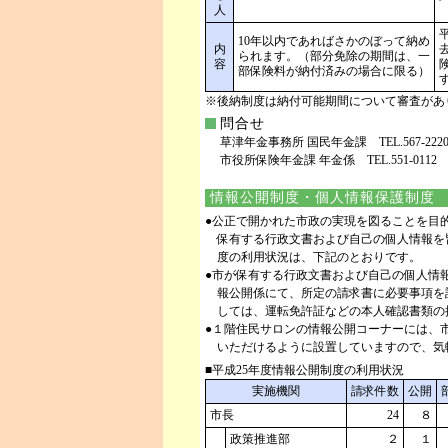
人
10年以内であればさかのぼって納め
内
られます。（部分免除の期間は、一
容
部保険料が納付済みの場合に限る）
※後納制度は納付可能期間について審査があ
問合せ
草津年金事務所 国民年金課 TEL.567-2220 F
市役所保険年金課 年金係 TEL.551-0112 FA
情報公開制度・個人情報保護制度
●公正で開かれた市政の実現を図ることを目
保有する行政文書および自己の個人情報を
度の利用状況は、下記のとおりです。
●市が保有する行政文書および自己の個人情
報公開係にて、所定の請求書に必要事項を
しては、運転免許証などの本人確認書類の
●１階住民サロンの情報公開コーナーには、
いただけるように設置していますので、気
■平成25年度情報公開制度の利用状況
実施機関
請求件数
公開
市長
24
８
政策推進部
２
１