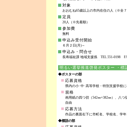
対象
おおむね65歳以上の市内在住の人（※全
定員
20人（※先着順）
参加費
無料
申込み受付開始
６月２日(月)～
申込み・問合せ
長寿福祉課 地域支援係 TEL.551-0198 FAX.
明るい選挙推進啓発ポスター ・標
◆ポスターの部
応募資格
県内の小･中･高等学校・特別支援学校に
規格
画用紙の四つ切（542㎜×382㎜）、八
自由
応募方法
作品の裏面右下に市町名、学校名、学年
◆標語の部