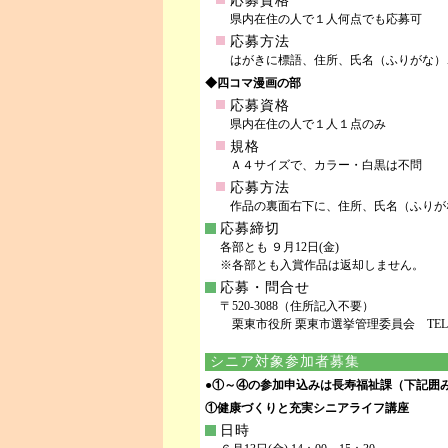
応募資格
県内在住の人で１人何点でも応募可
応募方法
はがきに標語、住所、氏名（ふりがな）
◆四コマ漫画の部
応募資格
県内在住の人で１人１点のみ
規格
Ａ４サイズで、カラー・白黒は不問
応募方法
作品の裏面右下に、住所、氏名（ふりが
応募締切
各部とも ９月12日(金)
※各部とも入賞作品は返却しません。
応募・問合せ
〒520-3088（住所記入不要）
栗東市役所 栗東市選挙管理委員会 TEL.551-0
シニア対象参加者募集
●①～④の参加申込みは長寿福祉課（下記囲
①健康づくりと充実シニアライフ講座
日時