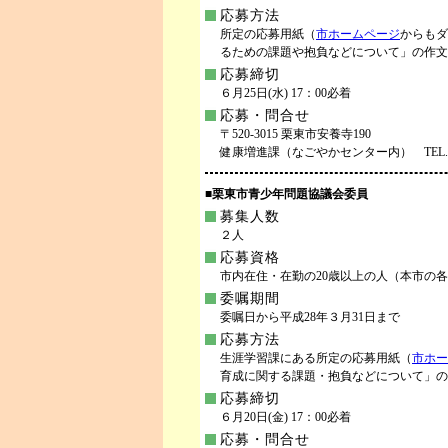
応募方法
所定の応募用紙（
市ホームページ
からもダ
るための課題や抱負などについて」の作文
応募締切
６月25日(水) 17：00必着
応募・問合せ
〒520-3015 栗東市安養寺190
健康増進課（なごやかセンター内） TEL.554-6
■栗東市青少年問題協議会委員
募集人数
２人
応募資格
市内在住・在勤の20歳以上の人（本市の
委嘱期間
委嘱日から平成28年３月31日まで
応募方法
生涯学習課にある所定の応募用紙（
市ホー
育成に関する課題・抱負などについて」の
応募締切
６月20日(金) 17：00必着
応募・問合せ