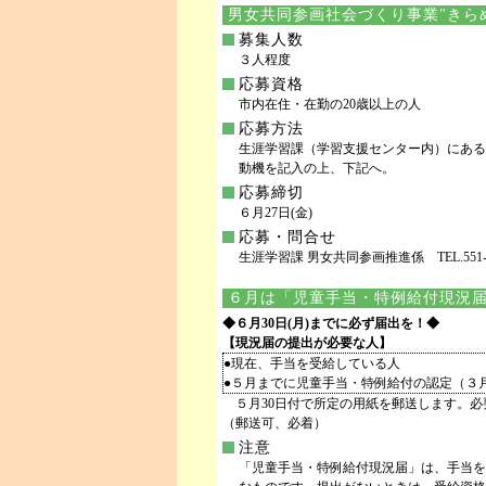
男女共同参画社会づくり事業"きらめ
募集人数
３人程度
応募資格
市内在住・在勤の20歳以上の人
応募方法
生涯学習課（学習支援センター内）にある
動機を記入の上、下記へ。
応募締切
６月27日(金)
応募・問合せ
生涯学習課 男女共同参画推進係 TEL.551-049
６月は「児童手当・特例給付現況
◆６月30日(月)までに必ず届出を！◆
【現況届の提出が必要な人】
●現在、手当を受給している人
●５月までに児童手当・特例給付の認定（３
５月30日付で所定の用紙を郵送します。必
（郵送可、必着）
注意
「児童手当・特例給付現況届」は、手当を