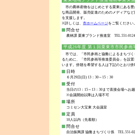
市の農林産物をはじめとする栗東にある豊
な商品開発、販売促進のためのメディアなど
を支援します。
※詳しくは、
市ホームページ
をご覧ください
問合せ
農林課 栗東ブランド推進室 TEL.551-0124 F
平成26年度 第１回栗東市市民参画
市では、「市民参画と協働によるまちづく
るために、「市民参画等推進委員会」を設置
います。傍聴を希望する人は下記のとおり傍
日時
６月29日(日) 13：30～15：30
受付
当日の13：15～13：30まで直接会場へお
※会議開始以降は入場不可
場所
コミセン大宝東 大会議室
定員
10人以内（先着順）
問合せ
自治振興課 協働まちづくり係 TEL.551-0290