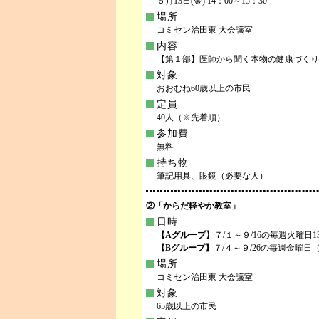
６月13日(金) 14：00～15：30
場所
コミセン治田東 大会議室
内容
【第１部】医師から聞く本物の健康づくり
対象
おおむね60歳以上の市民
定員
40人（※先着順）
参加費
無料
持ち物
筆記用具、眼鏡（必要な人）
②「からだ軽やか教室」
日時
【Aグループ】
７/１～９/16の毎週火曜日13
【Bグループ】
７/４～９/26の毎週金曜日（
場所
コミセン治田東 大会議室
対象
65歳以上の市民