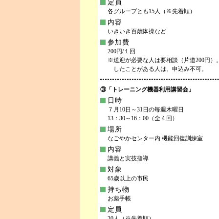
定員
各グループとも15人（※先着順）
内容
いきいき百歳体操など
参加費
200円/１回
※送迎が必要な人は要相談（片道200円
したことがある人は、申込み不可。
③「トレーニング機器利用講習会」
日時
７月10日～31日の毎週木曜日
13：30～16：00（全４回）
場所
なごやかセンター内 機能回復訓練室
内容
講義と実技指導
対象
65歳以上の市民
持ち物
お薬手帳
定員
20人（※先着順）