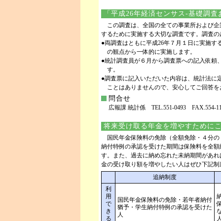
「平成26年経済センサス-基礎調
この調査は、全国の全ての事業所および企
するために実施する大切な調査です。調査の
●両調査はともに平成26年７月１日に実施
の観点から一体的に実施します。
●統計調査員が６月から調査票への記入依頼
す。
●調査票に記入いただいた内容は、統計法に
ことはありませんので、安心してご回答を
問合せ
広報課 統計係 TEL.551-0493 FAX.554-11
将来受け取る年金を増やすために
国民年金保険料の免除（全額免除・４分の
納付特例の承認を受けた期間は保険料を全額
す。また、過去に納め忘れた未納期間があれ
金の受け取り額を増やしたい人はぜひ下記制
追納制度
利
用
国民年金保険料の免除・若年者納付
で
猶予・学生納付特例の承認を受けた
き
人
る