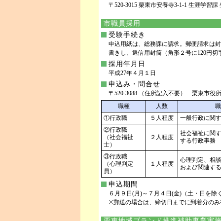
〒520-3015 栗東市安養寺3-1-1 生涯学習課 生
市職員採用
受験手続き
申込用紙は、総務課に請求。郵便請求は封
書きし、返信用封筒（角形２号に120円
採用年月日
平成27年４月１日
申込み・問合せ
〒520-3088 （住所記入不要） 栗東市役所 総務
職種
人数
職
①行政職
５人程度
一般行政に関
②行政職
社会福祉に関
（社会福祉
２人程度
する行政事務
士）
③行政職
心理判定、相
（心理判定
１人程度
および関連す
員）
申込期間
６月９日(月)～７月４日(金)（土・日を除く
※郵送の場合は、締切日までに到着分のみ
栗東地域ブランド推進補助事業実