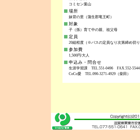
コミセン葉山
場所
妹背の里（蒲生郡竜王町）
対象
子（孫）育て中の親、祖父母
定員
20組程度（※バスの定員なり次第締め切
参加費
1,500円/大人
申込み・問合せ
生涯学習課 TEL.551-0496 FAX.552-5544
CoCo愛 TEL.090-3271-4929（柴田）