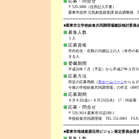
応募・問合せ
〒520-3088（住所記入不要）
栗東市役所 元気創造政策課 総合調整係 TEL.551
■栗東市立学校給食共同調理場建設検討委員
募集人数
１人
応募資格
市内在住・在勤の20歳以上の人（本市の
きる人
委嘱期間
平成26年７月（予定）から平成27年３月3
応募方法
所定の応募用紙（
市ホームページ
からもダ
今後の学校給食共同調理場」の作文（80
応募期間
６月６日(金)～６月25日(水) 17：00必着
応募・問合せ
〒520-3014 栗東市川辺189-1
学校給食共同調理場 TEL.552-0001 FAX.55
■栗東市地域資源活用ビジョン策定委員会委
募集人数