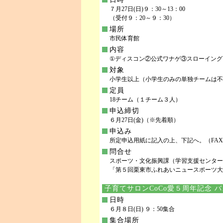
７月27日(日)９：30～13：00
（受付９：20～９：30）
場所
市民体育館
内容
①ディスコン②公式ワナゲ③スローイング
対象
小学生以上（小学生のみの単独チームは不
定員
18チーム（１チーム３人）
申込締切
６月27日(金)（※先着順）
申込み
所定申込用紙に記入の上、下記へ。（FA
問合せ
スポーツ・文化振興課（学習支援センター
「第５回栗東市ふれあいニュースポーツ大会」係 TE
子育てサロンCoCo愛５周年記念 
日時
６月８日(日) ９：50集合
集合場所