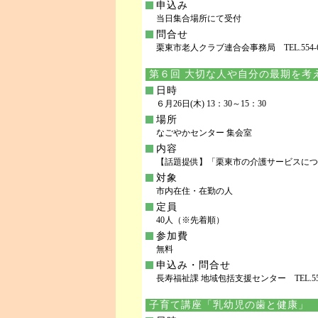
申込み
当日集合場所にて受付
問合せ
栗東市老人クラブ連合会事務局 TEL.554-6108
第６回 大切な人や自分の最期を考
日時
６月26日(木) 13：30～15：30
場所
なごやかセンター 集会室
内容
【話題提供】「栗東市の介護サービスにつ
対象
市内在住・在勤の人
定員
40人（※先着順）
参加費
無料
申込み・問合せ
長寿福祉課 地域包括支援センター TEL.551-02
子育て講座「乳幼児の歯と健康」