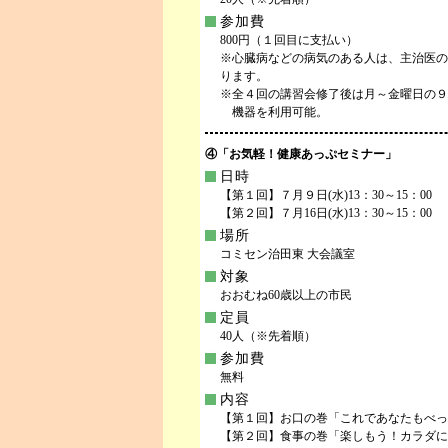
参加費
800円（１回目に支払い）
※心臓病などの病気のある人は、主治医の
ります。
※全４回の講習会修了後は月～金曜日の９：3
機器を利用可能。
④「お気軽！健康あっぷセミナー」
日時
【第１回】７月９日(水)13：30～15：00
【第２回】７月16日(水)13：30～15：00
場所
コミセン治田東 大会議室
対象
おおむね60歳以上の市民
定員
40人（※先着順）
参加費
無料
内容
【第１回】お口の巻「これであなたもべっ
【第２回】食事の巻「楽しもう！カラダに