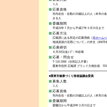
１人
応募資格
市内在住・在勤の20歳以上の人（本市の
きる人
委嘱期間
平成26年７月から平成27年３月31日まで
応募方法
広報課にある所定の応募用紙（
市ホームペ
地域資源の活用について」の作文（800
応募締切
６月20日(金) 17：00必着
応募・問合せ
〒520-3088（住所記入不要）
栗東市役所 広報課 ブランド力発信係 TEL.551-
■栗東市健康づくり推進協議会委員
募集人数
１人
応募資格
市内在住・在勤の20歳以上の人（本市の
委嘱期間
委嘱日から平成28年３月31日まで