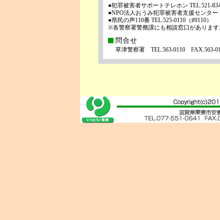
●犯罪被害者サポートテレホン TEL.521-834
●NPO法人おうみ犯罪被害者支援センター TE
●県民の声110番 TEL.525-0110（♯9110）
※各警察署警務課にも相談窓口があります
問合せ
草津警察署 TEL.563-0110 FAX.563-01