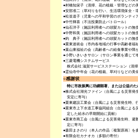
●村橋知栄子（清掃、花の植栽・管理などの
●安部准二（草刈りを行い、生活環境保全・
●松並道子（児童への平和学習のボランティ
●中竹輝喜（不法投棄防止パトロール）
●仙石洋子（施設利用者への頭髪カットの無
●中野和美（施設利用者への頭髪カットの無
●鈎 典子（施設利用者への頭髪カットの無
●栗東迷術会（市内各地域の行事や高齢者福
●葉山東福祉の会（高齢者への給食事業や障
●小野いきいきサロン（サロン事業を通じて
●三菱電機システムサービス
株式会社 滋賀サービスステーション（清掃
●霊仙寺中年会（花の植栽、草刈りなどの美
○感謝状
特に市政振興に功績顕著、または公益のた
●株式会社湖光ファイン（台風による災害発
安定に寄与）
●栗東建設工業会（台風による災害発生時、
●栗東市上下水道工事協同組合（台風による
定した給水の早期開始に貢献）
●栗東市商工会（台風による災害発生時、避
定に寄与）
●森田まさのり（本人の作品〔複製原画〕を
●有限会社カナオカ（多額の寄付）