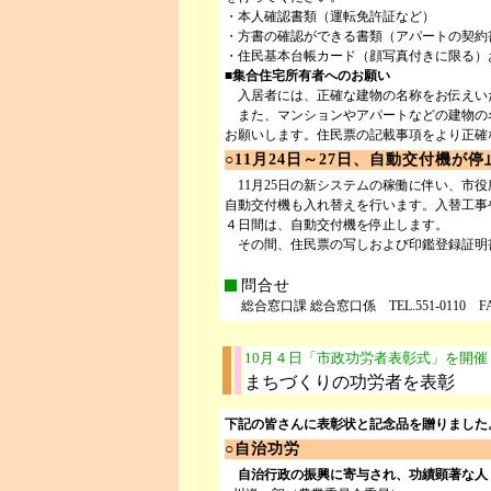
・本人確認書類（運転免許証など）
・方書の確認ができる書類（アパートの契約
・住民基本台帳カード（顔写真付きに限る）
■集合住宅所有者へのお願い
入居者には、正確な建物の名称をお伝えい
また、マンションやアパートなどの建物の
お願いします。住民票の記載事項をより正確
○11月24日～27日、自動交付機が停
11月25日の新システムの稼働に伴い、市
自動交付機も入れ替えを行います。入替工事やテ
４日間は、自動交付機を停止します。
その間、住民票の写しおよび印鑑登録証明
問合せ
総合窓口課 総合窓口係 TEL.551-0110 FAX.
10月４日「市政功労者表彰式」を開催
まちづくりの功労者を表彰
下記の皆さんに表彰状と記念品を贈りました
○自治功労
自治行政の振興に寄与され、功績顕著な人