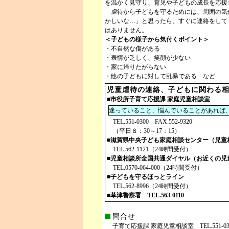
を温かく見守り、育児や子どもの成長を応援
虐待から子どもを守るためには、周囲の気
かしいな…」と思ったら、すぐに連絡をして
はありません。
＜子どもの様子から気付くポイント＞
・不自然な傷がある
・表情が乏しく、笑顔が少ない
・家に帰りたがらない
・他の子どもに対して乱暴である など
児童虐待の連絡、子どもに関わる
■市役所子育て応援課 家庭児童相談室
迷っていること、悩んでいることがあれば
TEL.551-0300 FAX.552-9320
（平日８：30～17：15）
■滋賀県中央子ども家庭相談センター（児童
TEL.562-1121（24時間受付）
■児童相談所全国共通ダイヤル（お近くの児
TEL.0570-064-000（24時間受付）
■子どもを守るほっとライン
TEL.562-8996（24時間受付）
■草津警察署 TEL.563-0110
問合せ
子育て応援課 家庭児童相談室 TEL.551-0300