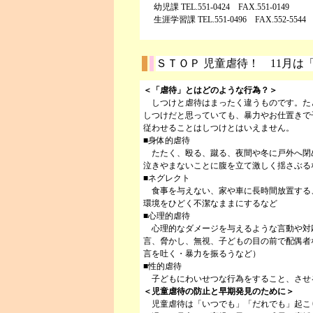
幼児課 TEL.551-0424 FAX.551-0149
生涯学習課 TEL.551-0496 FAX.552-5544
ＳＴＯＰ 児童虐待！ 11月は
＜「虐待」とはどのような行為？＞
しつけと虐待はまったく違うものです。た
しつけだと思っていても、暴力やお仕置きで
従わせることはしつけとはいえません。
■身体的虐待
たたく、殴る、蹴る、夜間や冬に戸外へ閉
泣きやまないことに腹を立て激しく揺さぶる
■ネグレクト
食事を与えない、家や車に長時間放置する
環境をひどく不潔なままにするなど
■心理的虐待
心理的なダメージを与えるような言動や対
言、脅かし、無視、子どもの目の前で配偶者
言を吐く・暴力を振るうなど）
■性的虐待
子どもにわいせつな行為をすること、させ
＜児童虐待の防止と早期発見のために＞
児童虐待は「いつでも」「だれでも」起こ