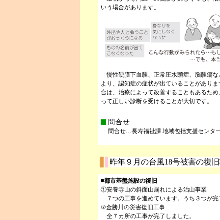
いう場合があります。
慢性硬膜下血腫、正常圧水頭症、脳腫瘍な
より、認知症の症状が出ていることがありま
合は、治療によって改善することもあるため
って正しい診断を受けることが大切です。
問合せ
問合せ…長寿福祉課 地域包括支援センター（市役所１
昨年９月の台風18号被害の復
■都市基盤施設の復旧
①安養寺山の斜面山崩れによる治山事業
７つの工事を進めています。うち３つが完
②金勝川の災害復旧工事
全７カ所の工事が完了しました。