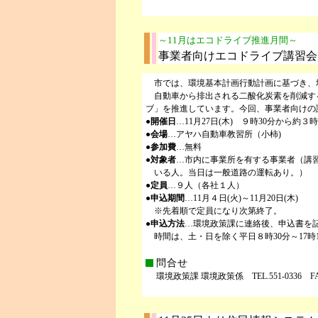
～11月はエコドライブ推進月間～
事業者向けエコドライブ講習会
市では、環境基本計画行動計画に基づき、
自動車から排出される二酸化炭素を削減す
ブ」を推進しています。今回、事業者向けの
●
開催日
…11月27日(木) ９時30分から約３
●
会場
…アヤハ自動車教習所（小柿)
●
参加費
…無料
●
対象者
…市内に事業所を有する事業者（講
いる人。当日は一般道路の運転あり。）
●
定員
…９人（各社１人）
●
申込期間
…11月４日(火)～11月20日(木)
※先着順で定員になり次第終了。
●
申込方法
…環境政策課に連絡後、申込書を記
時間は、土・日を除く平日８時30分～17時
問合せ
環境政策課 環境政策係 TEL.551-0336 FAX.