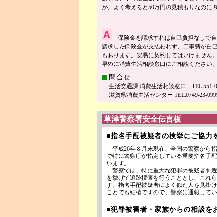
が、よく考えると50万円の見積もりなのに
「保険金を請求すれば自己負担なしで自
請求した保険金が支払われず、工事費が自
もあります。安易に契約してはいけません
早めに消費生活相談窓口にご相談ください
問合せ
生活交通課 消費生活相談窓口 TEL.551-0115
滋賀県消費生活センター TEL.0749-23-099
草津警察署安全伝言板
■指名手配被疑者の検挙にご協力
平成26年８月末現在、全国の警察から指
で特に警察庁が指定している重要指名手配
います。
警察では、特に重大な犯罪の被疑者を選定
を挙げて追跡捜査を行うこととし、これら
す。指名手配被疑者によく似た人を見掛け
ことでも結構ですので、警察に通報してい
■犯罪被害者・家族からの相談を