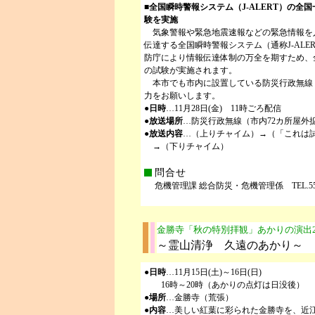
■全国瞬時警報システム（J-ALERT）の全
験を実施
気象警報や緊急地震速報などの緊急情報を
伝達する全国瞬時警報システム（通称J-ALE
防庁により情報伝達体制の万全を期すため、
の試験が実施されます。
本市でも市内に設置している防災行政無線
力をお願いします。
●
日時
…11月28日(金) 11時ごろ配信
●
放送場所
…防災行政無線（市内72カ所屋外
●
放送内容
…（上りチャイム）→（「これは
→（下りチャイム）
問合せ
危機管理課 総合防災・危機管理係 TEL.551-01
金勝寺「秋の特別拝観」あかりの演出2
～霊山清浄 久遠のあかり～
●
日時
…11月15日(土)～16日(日)
16時～20時（あかりの点灯は日没後）
●
場所
…金勝寺（荒張）
●
内容
…美しい紅葉に彩られた金勝寺を、近