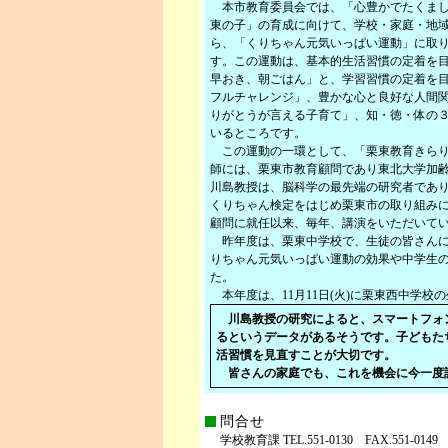
本市教育委員会では、「心豊かでたくまし
東の子」の育成に向けて、学校・家庭・地
ら、「くりちゃん元気いっぱい運動」に取
す。この運動は、基本的生活習慣の定着を
早おき、朝ごはん」と、学習習慣の定着を
フルチャレンジ」、豊かな心と良好な人間
りがとうが言える子育て」、知・徳・体の
いるところです。
この運動の一環として、「栗東教育きらり
師には、栗東市教育顧問であり東北大学加
川島教授は、脳科学の最先端の研究者であ
くりちゃん検定をはじめ栗東市の取り組みに
顧問に就任以来、毎年、講演をいただいて
昨年度は、栗東中学校で、生徒の皆さんに
りちゃん元気いっぱい運動の効果や中学生
た。
本年度は、11月11日(火)に栗東西中学校
川島教授の研究によると、スマートフォ
るというデータがあるそうです。子どもた
活習慣を見直すことが大切です。
皆さんの家庭でも、これを機会に今一度
問合せ
学校教育課 TEL.551-0130 FAX.551-0149