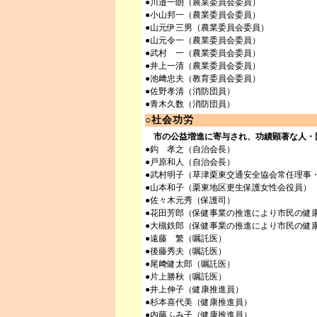
●川邉一朗（農業委員会委員）
●小山邦一（農業委員会委員）
●山元伊三男（農業委員会委員）
●山元令一（農業委員会委員）
●武村 一（農業委員会委員）
●井上一清（農業委員会委員）
●池﨑忠夫（教育委員会委員）
●佐野孝清（消防団員）
●青木久数（消防団員）
○社会功労
市の公益増進に寄与され、功績顕著な人・
●鈎 孝之（自治会長）
●戸原和人（自治会長）
●武村明子（草津栗東交通安全協会常任理事
●山本和子（栗東地区更生保護女性会役員）
●佐々木元秀（保護司）
●花田芳郎（保健事業の推進により市民の健
●大槻鉄郎（保健事業の推進により市民の健
●遠藤 繁（嘱託医）
●後藤秀夫（嘱託医）
●尾﨑健太郎（嘱託医）
●片上勝秋（嘱託医）
●井上伸子（健康推進員）
●杉本喜代美（健康推進員）
●内藤ふみ子（健康推進員）