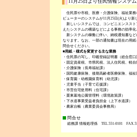
11月25日より住民情報システ
住民票や市税、医療・介護保険、福祉業務
ピューターのシステムが11月25日(火)より
新しいシステムでは、コンビニエンススト
えたシステムの構築などによる事務の効率化
新システムの稼働に伴い、納税通知書など
なります。なお、一部の通知書は現在の用紙
問合せください。
■用紙・様式を変更する主な業務
・住民票の写し、印鑑登録証明書（総合窓口
・固定資産税、市県民税、法人住民税、軽自
・介護保険（長寿福祉課）
・国民健康保険、後期高齢者医療保険、福祉
・保育園・幼稚園保育料（幼児課）
・児童手当（子育て応援課）
・市営住宅使用料（住宅課）
・栗東墓地公園管理料（環境政策課）
・下水道事業受益者負担金（上下水道課）
・農家台帳（農業委員会事務局）
問合せ
総務課 情報処理係 TEL.551-0101 FAX.554