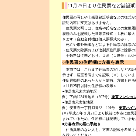
11月25日より住民票など諸証
住民票の写しや印鑑登録証明書などの様式が
証明内容に変更はありません。
住民票の写しは、住所や氏名などの変更履
履歴のみを記載した世帯票様式（１枚に最大
きます（自動交付機は個人票様式のみ）。
死亡や市外転出などによる住民票の除票の
（住民票の除票および改製原住民票は除票の
手数料は従来どおり、１通（１世帯）350
○住民票の住所欄に方書を表示
本市では、これまで住民票の写しなどの証
示せず、居室番号までを記載（※）していまし
住所異動届のあった人から随時、方書も住所
＜11月25日以降の住所欄の表示＞
●住居表示未実施地区
例）下鈎1234番地５（607号）
栗東マンショ
●住居表示実施地区
例）安養寺一丁目13番33－101号
栗東ハイ
(※) 平成20年２月21日より以前に本市に
まれているため、住所欄には記載していませ
■方書表示の届出手続き
住所異動のない人も、方書の記載を希望さ
を行ってください。