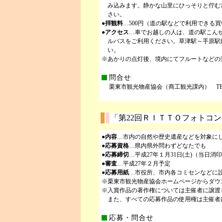
み込みます。静かな山里にひっそりと佇む
さい。
●
拝観料
…500円（道の駅などで利用できる
●
アクセス
…車でお越しの人は、道の駅こん
ルバスをご利用ください。草津駅～手原駅
い。
※あかりの点灯後、境内にてフルートなどの
問合せ
栗東市観光物産協会（商工観光課内） TEL.551-
「第22回ＲＩＴＴＯフォトコ
●
内容
…市内の自然や歴史遺産などを対象に
●
応募資格
…県内県外問わずどなたでも
●
応募締切
…平成27年１月31日(土)（当日消
●
審査
…平成27年２月予定
●
応募用紙
…市役所、市内各コミセンなどに
※栗東市観光物産協会ホームページからダウ
※入賞作品の著作権については主催者に譲渡
また、すべての応募作品の使用権は主催者
応募・問合せ