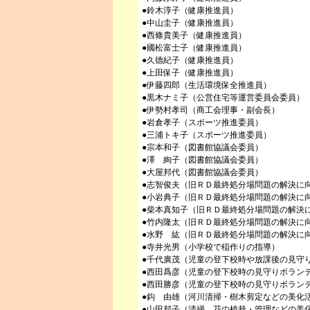
●鈴木淳子（健康推進員）
●中山圭子（健康推進員）
●西條貴美子（健康推進員）
●國松富士子（健康推進員）
●久德紀子（健康推進員）
●上田保子（健康推進員）
●伊藤四郎（生活環境保全推進員）
●黒木ナミ子（公営住宅等運営委員会委員）
●伊勢村孝司（商工会理事・副会長）
●岩倉孝子（スポーツ推進委員）
●三浦トキ子（スポーツ推進委員）
●宗本和子（図書館協議会委員）
●澤 絢子（図書館協議会委員）
●大屋邦代（図書館協議会委員）
●志智俊夫（旧ＲＤ最終処分場問題の解決に
●小岩典子（旧ＲＤ最終処分場問題の解決に
●柴本真知子（旧ＲＤ最終処分場問題の解決
●竹内隆太（旧ＲＤ最終処分場問題の解決に
●水野 紘（旧ＲＤ最終処分場問題の解決に
●寺井光男（小学校で稲作りの指導）
●千代廣茂（児童の登下校時や放課後の見守
●西田爲彦（児童の登下校時の見守りボラン
●西田勝彦（児童の登下校時の見守りボラン
●鈎 由雄（河川清掃・樹木剪定などの美化
●山田邦子（清掃、花の植栽・管理などの美