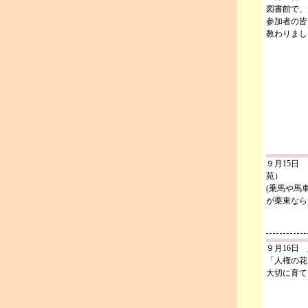
図書館で、
参加者の皆
教わりまし
９月15日
苑）
(乗馬や馬
が栗東なら
９月16日
「人権の花
大切に育て