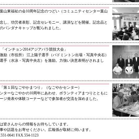
 葉山東福祉の会10周年記念のつどい（コミュニティセンター葉山
記念し、功労者表彰、記念セレモニー、講演などを開催。記念品と
のバンダナキャップが配られました。
日 「インチョン2014アジアパラ競技大会」
激励（市役所） 江上陽子選手（バドミントン出場・写真中央右）
選手（水泳・写真中央左）を激励。力強い決意表明がされまし
日 「第１回なごやかまつり」（なごやかセンター）
ンターなごやかの10周年にあわせ、ボランティアまつりとともに
ージ発表や体験コーナーなどで参加者が交流を深めました。
は皆さんからの情報をお待ちしています。
事や話題をお寄せください。広報係が取材に伺います。
51-0641 FAX.554-1123