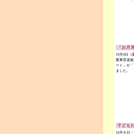
「お月
10月4日
栗東音楽振
ート」が「
ました。
子ども
10月６日