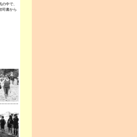
気の中で、
館司書から