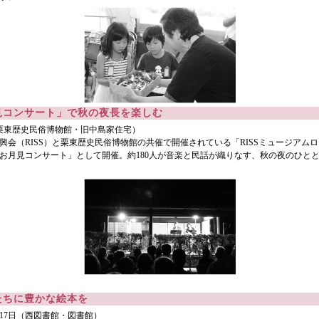
見コンサート」で秋の夜長を楽しむ
（栗東歴史民俗博物館・旧中島家住宅）
興会（RISS）と栗東歴史民俗博物館の共催で開催されている「RISSミュージアム
お月見コンサート」として開催。約180人が音楽と民話が織りなす、秋の夜のひと
たちに豊かな絵本を
・17日（西図書館・図書館）