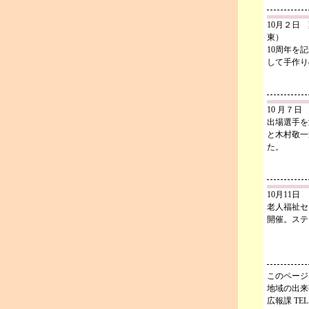
10月２日
東）
10周年を
して手作り
10 月７
出場選手を
と木村敬一
た。
10月11
老人福祉セ
開催。ステ
このページ
地域の出来
広報課 TEL.5