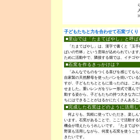
子どもたちと力を合わせて石窯づくり
■里山では「たまてばやし」と呼ば
「たまてばやし」は、漢字で書くと「玉手
ぱいの竹林」という意味が込められています
ために活動中で、隣接する畑では、イチゴや
■石窯を作るきっかけは？
「みんなでものをつくる喜びを感じてもら
自家製の天然酵母を使ったパンを焼いている
すが、子どもたちとともに造ったのは、これ
せました。重いレンガをリレー形式で運んで
動する姿から、子どもたちの持つ大きな力に
ちにはできることがはるかにたくさんあるこ
■完成した石窯はどのように活用し
何よりも、気軽に使っていただき、楽しん
います。石窯があることで、ここで活動する
機会が増えたらうれしいです。「たまてばや
野菜も活用しながら、何度も石窯を使うこと
きたいです。