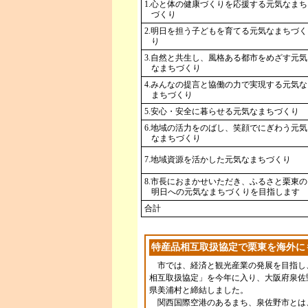
1.心と体の健康づくりを応援する元気なまち
づくり
2.明日を担う子どもを育てる元気なまちづく
り
3.自然と共生し、風格ある都市をめざす元気
なまちづくり
4.みんなの提言と協働の力で実現する元気な
まちづくり
5.安心・安全に暮らせる元気なまちづくり
6.地域の活力をのばし、笑顔でにぎわう元気
なまちづくり
7.地域資源を活かした元気なまちづくり
8.市長におまかせいただき、ふるさと栗東の
明日への元気なまちづくりを目指します
合計
特産品相互取扱協定で栗東を海外に
市では、経済と観光産業の発展を目指し
相互取扱協定」を今年に入り、大阪府泉佐
県美浦村と締結しました。
関西国際空港のあるまち、泉佐野市とは、