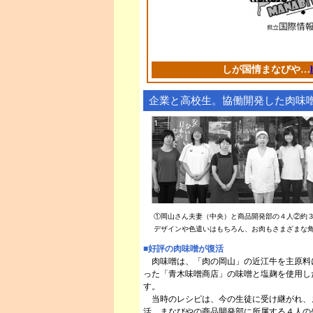
しが国情まなびや…
企業と高校生。協働開発した肉味
①岡山さん夫妻（中央）と商品開発部の４人②約
デザインや色遣いはもちろん、お肉もさまざまな
■好評の肉味噌が復活
肉味噌は、「肉の岡山」の近江牛を主原料
った「青木味噌商店」の味噌と塩麹を使用し
す。
当時のレシピは、今の生徒に受け継がれ、
活。まなびやの商品開発部に所属する４人の