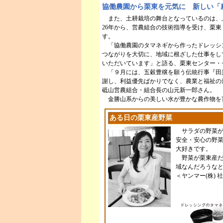
協働農園から栗東を元気に 新しい「
また、土耕栽培の舞台となっているのは、上
26年から、営農組合の技術指導を受け、栗
す。
「協働農園のタマネギから作ったドレッシ
つながりを大切に、地域に根ざした仕事をし
いただいています」と語る、栗東センター・
「９月には、五穀豊穣を願う伝統行事『田
謝し、利益優先ばかりでなく、農業と福祉の
砥山営農組合・組合長の山元新一郎さん。
金勝山系からの美しい水が豊かな農作物を
ある日の栗東産野菜
サラダの野菜が
安全・安心の野
大好きです。
野菜が栗東産だ
域なんだろうな
＜ヤンマー(株) 