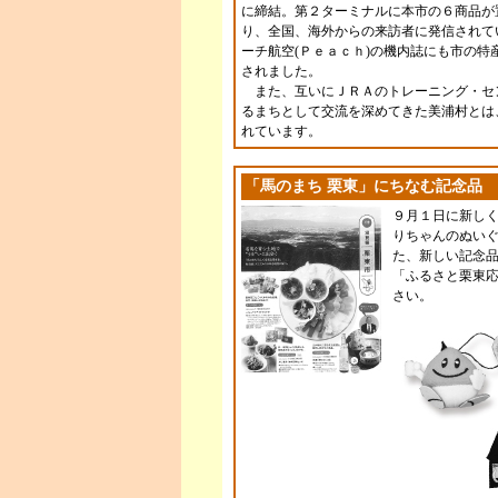
に締結。第２ターミナルに本市の６商品が
り、全国、海外からの来訪者に発信されて
ーチ航空(Ｐｅａｃｈ)の機内誌にも市の特
されました。
また、互いにＪＲＡのトレーニング・セ
るまちとして交流を深めてきた美浦村とは
れています。
「馬のまち 栗東」にちなむ記念品
９月１日に新し
りちゃんのぬいぐ
た、新しい記念
「ふるさと栗東
さい。