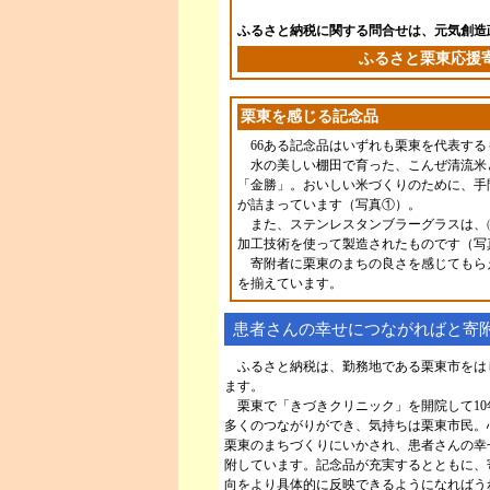
ふるさと納税に関する問合せは、元気創造政策課
ふるさと栗東応援
栗東を感じる記念品
66ある記念品はいずれも栗東を代表する
水の美しい棚田で育った、こんぜ清流米
「金勝」。おいしい米づくりのために、手
が詰まっています（写真①）。
また、ステンレスタンブラーグラスは、
加工技術を使って製造されたものです（写
寄附者に栗東のまちの良さを感じてもら
を揃えています。
患者さんの幸せにつながればと寄
ふるさと納税は、勤務地である栗東市をは
ます。
栗東で「きづきクリニック」を開院して10
多くのつながりができ、気持ちは栗東市民。
栗東のまちづくりにいかされ、患者さんの幸
附しています。記念品が充実するとともに、
向をより具体的に反映できるようになればう