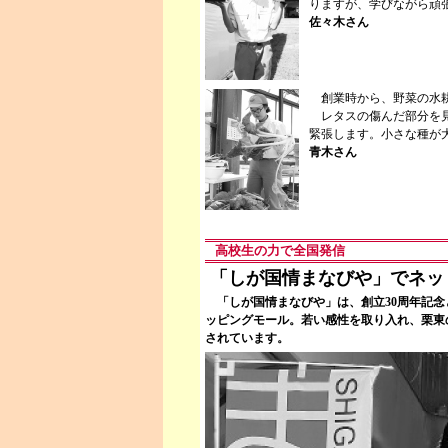
りますが、学びながら頑
佐々木さん
創業時から、野菜の水耕
レタスの傷んだ部分を見
緊張します。小さな種が
青木さん
高校生の力で全国発信
「しが国情まなびや」でネッ
「しが国情まなびや」は、創立30周年記念
ッピングモール。若い感性を取り入れ、栗東
されています。