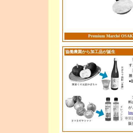
Premium Marché OSA
協働農園から加工品が誕生
協
す
栗
勝
●
タ
料
が
htt
※1
販