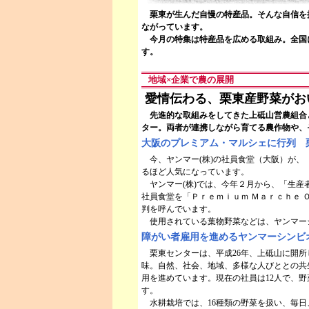
栗東が生んだ自慢の特産品。そんな自信を
ながっています。
今月の特集は特産品を広める取組み。全国
す。
地域×企業で農の展開
愛情伝わる、栗東産野菜がお
先進的な取組みをしてきた上砥山営農組合
ター。両者が連携しながら育てる農作物や、
大阪のプレミアム・マルシェに行列 
今、ヤンマー(株)の社員食堂（大阪）が、
るほど人気になっています。
ヤンマー(株)では、今年２月から、「生産
社員食堂を「Ｐｒｅｍｉｕｍ Ｍａｒｃｈｅ
判を呼んでいます。
使用されている葉物野菜などは、ヤンマー
障がい者雇用を進めるヤンマーシンビオ
栗東センターは、平成26年、上砥山に開所
味。自然、社会、地域、多様な人びととの共
用を進めています。現在の社員は12人で、
す。
水耕栽培では、16種類の野菜を扱い、毎日