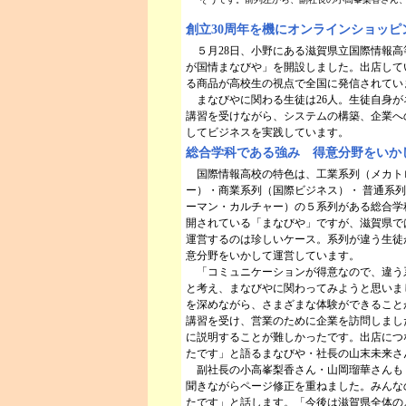
創立30周年を機にオンラインショッピ
５月28日、小野にある滋賀県立国際情報高
が国情まなびや」を開設しました。出店して
る商品が高校生の視点で全国に発信されてい
まなびやに関わる生徒は26人。生徒自身が
講習を受けながら、システムの構築、企業へ
してビジネスを実践しています。
総合学科である強み 得意分野をいか
国際情報高校の特色は、工業系列（メカト
ー）・商業系列（国際ビジネス）・ 普通系
ーマン・カルチャー）の５系列がある総合学
開されている「まなびや」ですが、滋賀県で
運営するのは珍しいケース。系列が違う生徒
意分野をいかして運営しています。
「コミュニケーションが得意なので、違う
と考え、まなびやに関わってみようと思いま
を深めながら、さまざまな体験ができること
講習を受け、営業のために企業を訪問しまし
に説明することが難しかったです。出店につ
たです」と語るまなびや・社長の山末未来さ
副社長の小高峯梨香さん・山岡瑠華さんも
聞きながらページ修正を重ねました。みんな
たです」と話します。「今後は滋賀県全体の