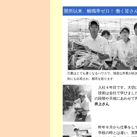
開所以来、離職率ゼロ！ 働く皆さ
①夏はとても暑くなるハウスで、地道な作業が続
街にも出荷され、都市を彩ります
入社４年目です。大切に
技術は会社で学びました
の段階や天候にあわせて
井上さん
昨年８月から仕事をして
学校の時とは違い、実際