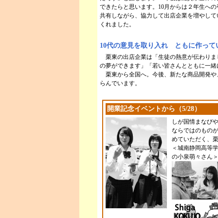
できたらと思います。10月からは２年生へ
共有しながら、協力して出店企業を増やして
くれました。
10代の意見を取り入れ ともに作って
栗東の出店企業は「生徒の熱意が伝わりまし
の夢ができます」「若い皆さんとともに一緒
栗東から全国へ。今後、新たな商品開発や
らんでいます。
開業記念イベントから（5/28）
しが国情まなび
ならではのもの
めていただく、
＜城南静岡高等学
の小泉萌々さん