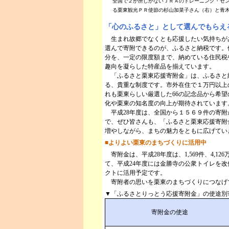
全国で２か所しかないＪＲＡのトレーニング・セ
る栗東観光ＰＲ使節の杉山加菜子さん（右）と青
「心のふるさと」として選んでもらえ
生まれ故郷でなくとも応援したい気持ちが
選んで寄附できるのが、ふるさと納税です。
分を、一定の限度額まで、納めている住民税
趣向を凝らした特産品を揃えています。
「ふるさと栗東応援寄附金」は、ふるさと
る、貴重な制度です。市外在住で１万円以上
れも栗東らしい厳選した66の記念品から希
化や栗東の知名度の向上が期待されています
平成28年度は、全国から１５６９件の寄附
で、ぜひ皆さんも、「ふるさと栗東応援寄附
増やしながら、まちの魅力をともに広げてい
■よりよい栗東のまちづくりに活用中
寄附金は、平成28年度は、1,569件、4,126
て、平成24年度には金勝寺の公衆トイレを
クトに活用予定です。
寄附者の思いを栗東のまちづくりにつなげ
▼「ふるさとりっとう応援寄附金」の使途別寄附
寄附金の使途