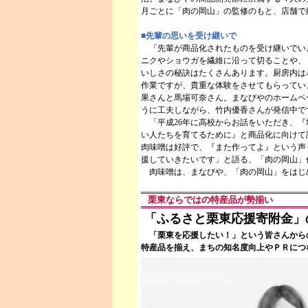
月ごとに「肉の岡山」の監修のもと、店舗で
■先輩の思いを受け継いで
「先輩が商品化されたものを受け継いでい
ニクやショウガを繊維に沿って切ることや、
いしさの秘訣はたくさんあります。厨房内は
作業ですが、貴重な体験をさせてもらってい
果さんと馬場可奈さん。まなびやのホームペ
うに工夫しながら、竹内優香さんが発信中で
「平成26年に高校からお話をいただき、『
い人たちを育てるために』と商品化に向けて
肉味噌は好評で、『また作ってよ』という声
援していきたいです」と語る、「肉の岡山」
肉味噌は、まなびや、「肉の岡山」をはじめ
栗東ならではの特産品が勢揃い
「ふるさと栗東応援寄附金」
「栗東を応援したい！」という皆さんから
特産品を揃え、まちの知名度向上やＰＲにつ