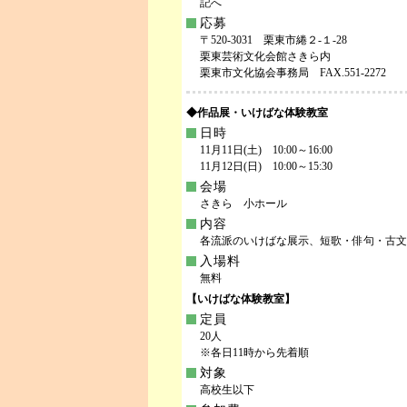
記へ
応募
〒520-3031 栗東市綣２-１-28
栗東芸術文化会館さきら内
栗東市文化協会事務局 FAX.551-2272
◆作品展・いけばな体験教室
日時
11月11日(土) 10:00～16:00
11月12日(日) 10:00～15:30
会場
さきら 小ホール
内容
各流派のいけばな展示、短歌・俳句・古文
入場料
無料
【いけばな体験教室】
定員
20人
※各日11時から先着順
対象
高校生以下