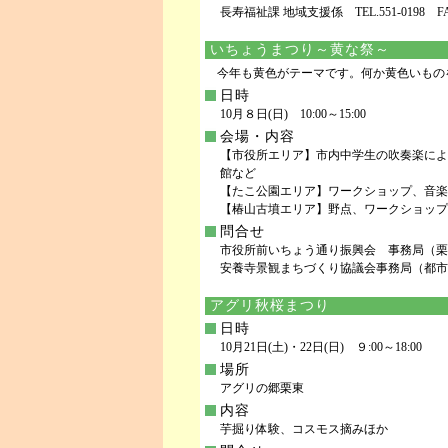
長寿福祉課 地域支援係 TEL.551-0198 FAX.
いちょうまつり～黄な祭～
今年も黄色がテーマです。何か黄色いもの
日時
10月８日(日) 10:00～15:00
会場・内容
【市役所エリア】市内中学生の吹奏楽によ
館など
【たこ公園エリア】ワークショップ、音
【椿山古墳エリア】野点、ワークショップ
問合せ
市役所前いちょう通り振興会 事務局（栗東市商
安養寺景観まちづくり協議会事務局（都市計画課
アグリ秋桜まつり
日時
10月21日(土)・22日(日) ９:00～18:00
場所
アグリの郷栗東
内容
芋掘り体験、コスモス摘みほか