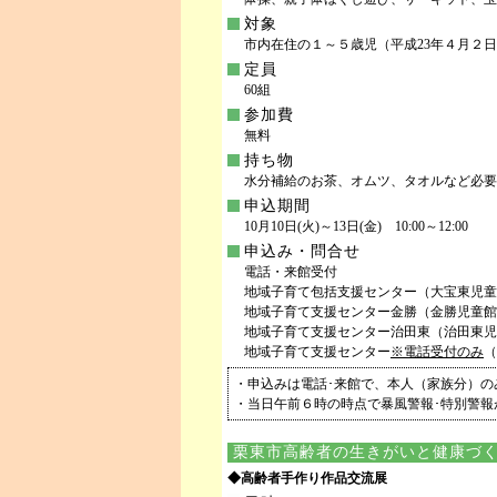
対象
市内在住の１～５歳児（平成23年４月２日
定員
60組
参加費
無料
持ち物
水分補給のお茶、オムツ、タオルなど必要
申込期間
10月10日(火)～13日(金) 10:00～12:00
申込み・問合せ
電話・来館受付
地域子育て包括支援センター（大宝東児童館内） 
地域子育て支援センター金勝（金勝児童館） TE
地域子育て支援センター治田東（治田東児童館） 
地域子育て支援センター
※電話受付のみ
（
・申込みは電話･来館で、本人（家族分）の
・当日午前６時の時点で暴風警報･特別警報
栗東市高齢者の生きがいと健康づ
◆高齢者手作り作品交流展