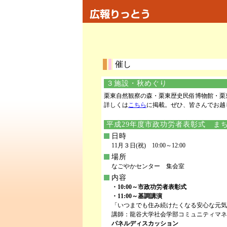
催し
３施設・秋めぐり
栗東自然観察の森・栗東歴史民俗博物館・栗
詳しくは
こちら
に掲載。ぜひ、皆さんでお越
平成29年度市政功労者表彰式 ま
日時
11月３日(祝) 10:00～12:00
場所
なごやかセンター 集会室
内容
・10:00～市政功労者表彰式
・11:00～基調講演
「いつまでも住み続けたくなる安心な元気
講師：龍谷大学社会学部コミュニティマネ
パネルディスカッション