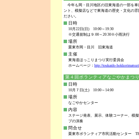
今年も岡・目川地区の旧東海道の一部を車
ント、模擬店などで東海道の歴史・文化の雰
ださい。
日時
10月22日(日) 10:00～19:30
※交通規制は９:00～20:30※小雨決行
場所
栗東市岡・目川 旧東海道
主催
東海道ほっこりまつり実行委員会
ホームページ：
http://toukaido-hokkorimatsuri
第４回ボランティアなごやかまつ
日時
10月７日(土) 10:00～14:00
場所
なごやかセンター
内容
ステージ発表、展示、体験コーナー、模擬
プの演奏
問合せ
栗東市ボランティア市民活動センター TEL.5