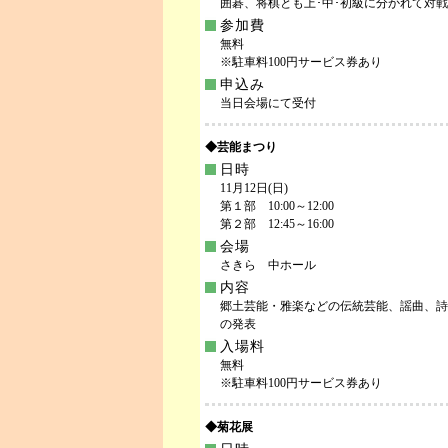
囲碁、将棋とも上･中･初級に分かれて対戦
参加費
無料
※駐車料100円サービス券あり
申込み
当日会場にて受付
◆芸能まつり
日時
11月12日(日)
第１部 10:00～12:00
第２部 12:45～16:00
会場
さきら 中ホール
内容
郷土芸能・雅楽などの伝統芸能、謡曲、詩
の発表
入場料
無料
※駐車料100円サービス券あり
◆菊花展