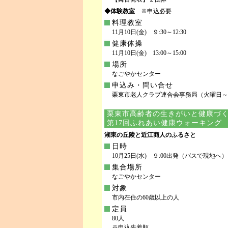
◆体験教室
※申込必要
料理教室
11月10日(金) ９:30～12:30
健康体操
11月10日(金) 13:00～15:00
場所
なごやかセンター
申込み・問い合せ
栗東市老人クラブ連合会事務局（火曜日～金曜日 10
栗東市高齢者の生きがいと健康づ
第17回ふれあい健康ウォーキング
湖東の丘陵と近江商人のふるさと
日時
10月25日(水) ９:00出発（バスで現地へ）
集合場所
なごやかセンター
対象
市内在住の60歳以上の人
定員
80人
※申込先着順