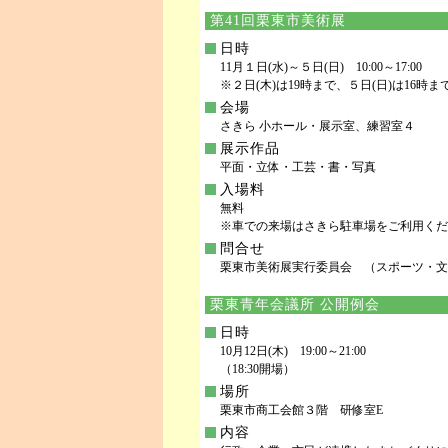
第41回栗東市美術展
日時
11月１日(水)～５日(日) 10:00～17:00
※２日(木)は19時まで、５日(日)は16時ま
会場
さきら 小ホール・展示室、練習室４
展示作品
平面・立体・工芸・書・写真
入場料
無料
※車での来場はさきら駐車場をご利用くだ
問合せ
栗東市美術展実行委員会 （スポーツ・文化振興
栗東青年会議所 公開例会
日時
10月12日(木) 19:00～21:00
（18:30開場）
場所
栗東市商工会館３階 研修室E
内容