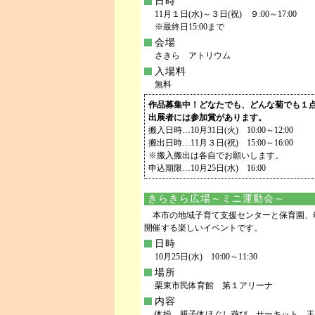
日時
11月１日(水)～３日(祝) ９:00～17:00
※最終日15:00まで
会場
さきら アトリウム
入場料
無料
作品募集中！どなたでも、どんな菊でも１
出展者には参加賞があります。
搬入日時…10月31日(火) 10:00～12:00
搬出日時…11月３日(祝) 15:00～16:00
※搬入搬出は各自でお願いします。
申込期限…10月25日(水) 16:00
きらきら広場～ミニ運動会～
本市の地域子育て支援センターと保育園、
開催する楽しいイベントです。
日時
10月25日(水) 10:00～11:30
場所
栗東市民体育館 第１アリーナ
内容
体操、親子体ほぐし遊び、サーキット、玉