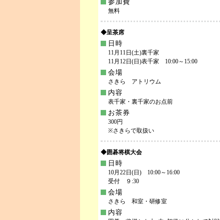
参加費
無料
◆呈茶席
日時
11月11日(土)裏千家
11月12日(日)表千家 10:00～15:00
会場
さきら アトリウム
内容
表千家・裏千家のお点前
お茶券
300円
※さきらで取扱い
◆囲碁将棋大会
日時
10月22日(日) 10:00～16:00
受付 ９:30
会場
さきら 和室・研修室
内容