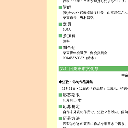
行政・企業・市民が連携したまちづくりに
講師
(株)たねや 代表取締役社長 山本昌仁さん
栗東市長 野村昌弘
定員
100人
参加費
無料
問合せ
栗東青年会議所 例会委員会
090-6552-3332（鈴木）
第42回栗東市文化祭
申込
◆短歌・俳句作品募集
11月11日・12日の「作品展」に展示。特
応募期限
10月18日(水)
応募規定
自作未発表の作品で、短歌２首以内、俳句
応募方法
官製はがきの裏面に作品を縦書きで書き、