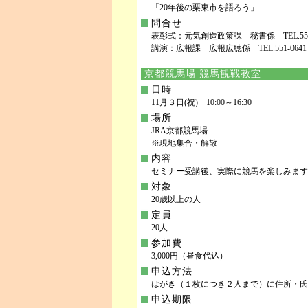
「20年後の栗東市を語ろう」
問合せ
表彰式：元気創造政策課 秘書係 TEL.551-01
講演：広報課 広報広聴係 TEL.551-0641 F
京都競馬場 競馬観戦教室
日時
11月３日(祝) 10:00～16:30
場所
JRA京都競馬場
※現地集合・解散
内容
セミナー受講後、実際に競馬を楽しみます
対象
20歳以上の人
定員
20人
参加費
3,000円（昼食代込）
申込方法
はがき（１枚につき２人まで）に住所・氏
申込期限