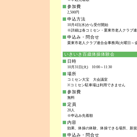
参加費
2,500円
申込方法
10月4日(水)から受付開始
※詳細は各コミセン・栗東市老人クラブ連
申込み・問合せ
栗東市老人クラブ連合会事務局(火曜日～金曜日 10:
いきいき百歳体操体験会
日時
10月31日(火) 10:00～11:30
場所
コミセン大宝 大会議室
※コミセン駐車場は利用できません
参加費
無料
定員
20人
※申込み先着順
内容
効果、体操の体験、体操できる場所、新規
申込み・問合せ