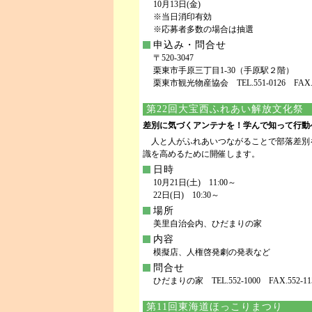
10月13日(金)
※当日消印有効
※応募者多数の場合は抽選
申込み・問合せ
〒520-3047
栗東市手原三丁目1-30（手原駅２階）
栗東市観光物産協会 TEL.551-0126 FAX.55
第22回大宝西ふれあい解放文化祭
差別に気づくアンテナを！学んで知って行動
人と人がふれあいつながることで部落差別
識を高めるために開催します。
日時
10月21日(土) 11:00～
22日(日) 10:30～
場所
美里自治会内、ひだまりの家
内容
模擬店、人権啓発劇の発表など
問合せ
ひだまりの家 TEL.552-1000 FAX.552-11
第11回東海道ほっこりまつり