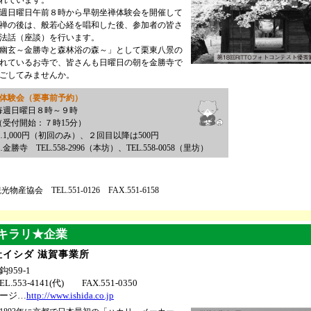
れています。
週日曜日午前８時から早朝坐禅体験会を開催して
禅の後は、般若心経を唱和した後、参加者の皆さ
法話（座談）を行います。
幽玄～金勝寺と森林浴の森～」として栗東八景の
れているお寺で、皆さんも日曜日の朝を金勝寺で
ごしてみませんか。
禅体験会（要事前予約）
毎週日曜日８時～９時
開始：７時15分）
1,000円（初回のみ）、２回目以降は500円
勝寺 TEL.558-2996（本坊）、TEL.558-0058（里坊）
物産協会 TEL.551-0126 FAX.551-6158
キラリ★企業
イシダ 滋賀事業所
959-1
EL.553-4141(代) FAX.551-0350
ページ…
http://www.ishida.co.jp