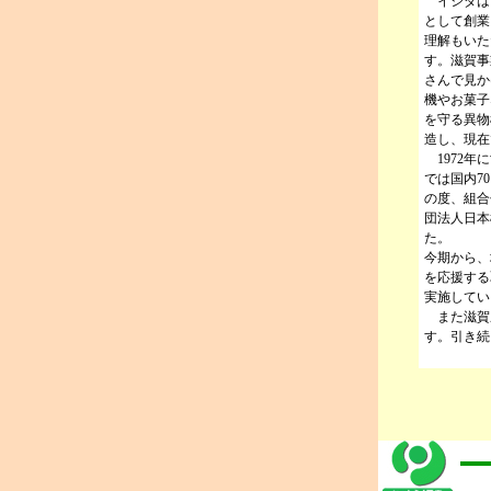
イシダは1
として創業
理解もいた
す。滋賀事
さんで見か
機やお菓子
を守る異物
造し、現在
1972年
では国内7
の度、組合
団法人日本
た。
今期から、
を応援する
実施してい
また滋賀
す。引き続