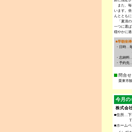
財に指定さ
また、毎
います。坐
んとともに
「夏清の
一つに選ば
穏やかに過
■早朝坐
・日時…
（受付
・志納料…
・予約先…金
問合せ
栗東市観光
今月の
株式会社
■住所…下鈎
T
■ホーム