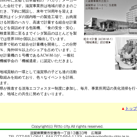
893年に京都で日本最初の「ハカリ」メーカー
した会社です。滋賀事業所は地域の皆さまのご
だき、下鈎に開設し、来年で50周年を迎えま
業所はイシダの国内唯一の製造工場で、お肉屋
ける対面のハカリ、高速で計量する組合せ計量
などを袋詰めする包装機、「食の安全・安心」
検査装置に至るまでイシダ製品のほとんどを製
では世界100か国以上に輸出しています。
に世界で初めて組合せ計量機を開発し、この分野
0％、海外60％以上のシェアを占めています。こ
せ計量機の１号機であるACW-M-1が、一般社
機械学会の「機械遺産」に認定いただきまし
地域貢献の一環として滋賀県の子ども達の活動
取組みを始めており、色々なイベントを計画、
ます。
県が推進する淡海エコフォスター制度に参加し、毎月、事業所周辺の美化清掃を行
き、地域との共生に努めてまいります。
▲
トップ