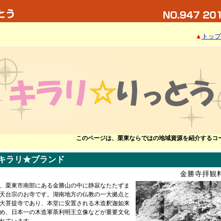
▲
トップ
このページは、栗東ならではの地域資源を紹介するコ
キラリ★ブランド
金勝寺拝観料
、栗東市南部にある金勝山の中に静寂なたたずま
天台宗のお寺です。湖南地方の仏教の一大拠点と
大菩提寺であり、本堂に安置される木造釈迦如来
め、日本一の木造軍荼利明王立像などが重要文化