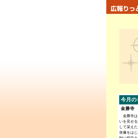
今月の
金勝寺
金勝寺は
いを見せる
して栄えた
坐像をはじ