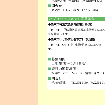
※応募方法・職務内容・勤務条件などは、
問合せ
幼児課 TEL.551-0424 FAX.551-0149
パブリックコメント意見募集
◆栗東市特別支援教育推進計画(案)
市では、「第2期教育振興基本計画」に基づ
見を募集します。
◆栗東市いじめ防止基本方針(改定案)
市では、いじめ防止対策推進法に基づき、
す。
募集期間
１月15日(月)～２月９日(金)
資料の閲覧場所
担当課、市ホームページ、情報公開コーナ
問合せ
学校教育課 TEL.551-0130 FAX.551-01