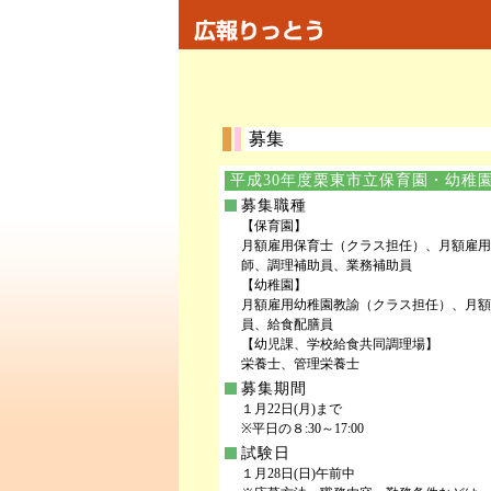
募集
平成30年度栗東市立保育園・幼稚
募集職種
【保育園】
月額雇用保育士（クラス担任）、月額雇用
師、調理補助員、業務補助員
【幼稚園】
月額雇用幼稚園教諭（クラス担任）、月額
員、給食配膳員
【幼児課、学校給食共同調理場】
栄養士、管理栄養士
募集期間
１月22日(月)まで
※平日の８:30～17:00
試験日
１月28日(日)午前中