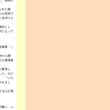
し、開館か
られた施
つも笑顔で
と名付けら
施設とし
所となって
造事業「こ
年から開
で人権感覚
が参加し、
した。心に
」「『いた
されまし
する心が育
対象に、ふ