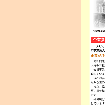
企業参
一人ひと
市事業所人
企業がひ
同和問題
人権教育推
会員事業
動していま
現在の会
組みを進め
また、協
画。毎年秋
ます。
啓発劇は
しています