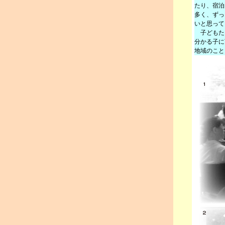
たり、宿泊
多く、ずっ
いと思って
子どもた
分かる子に
地域のこと