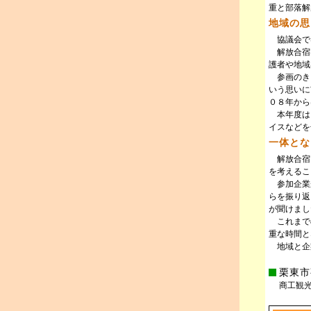
重と部落解
地域の思
協議会で
解放合宿
護者や地域
参画のき
いう思いに
０８年から
本年度は７
イスなどを
一体とな
解放合宿
を考えるこ
参加企業
らを振り返
が聞けまし
これまで
重な時間と
地域と企
栗東市
商工観光労