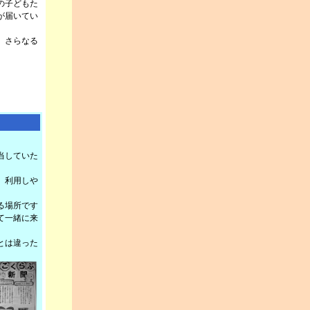
の子どもた
が届いてい
、さらなる
当していた
。利用しや
る場所です
て一緒に来
とは違った