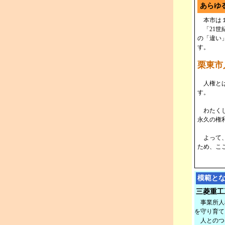
あらゆ
本市は１
「21世
の「違い
す。
栗東市
人権とは
す。
わたくし
永久の権
よって、
ため、こ
模範と
三菱重工
事業所人
を守り育て
人とのつ