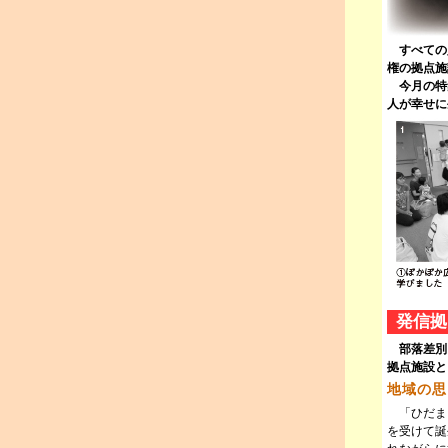
すべての人
権の拠点施
今月の特
人が幸せに
発信拠
部落差別
拠点施設と
地域の思
「ひだま
を受けて誕