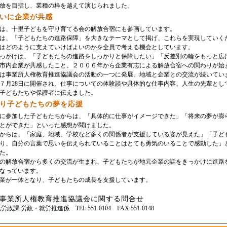
放を目指し、業種の枠を越えて演じられました。
いに企業が共感
は、十里子どもを守り育てる会の解放合宿にも参画しています。
は、「子どもたちの進路保障」を大きなテーマとして掲げ、これらを実現していく
はどのように支えていけばよいのかを全員で考える機会としています。
っかけは、「子どもたちの進路をしっかりと保障したい」「反差別の輪をもっと広
市内企業が共感したこと。２００６年から企業有志による解放合宿への関わりが始
は事業所人権教育推進協議会の活動の一つに発展。地域と企業との交流が続いてい
月28日に開催され、仕事についての体験談や具体的な仕事内容、人生の先輩とし
子どもたちや保護者に伝えました。
り子どもたちの夢を応援
に参加した子どもたちからは、「具体的に仕事がイメージできた」「将来の夢が膨
とができた」といった感想が聞けました。
からは、「家庭、地域、学校など多くの関係者が支援している姿が見えた」「子ど
り、自分の言葉で思いを伝えられていることはとても勇気のいることで感動した」
た。
の解放合宿から多くの交流が生まれ、子どもたちが地元企業の話をきっかけに進路
なっています。
業が一体となり、子どもたちの成長を支援しています。
事業所人権教育推進協議会に関する問合せ
政課 労政・就労推進係 TEL.551-0104 FAX.551-0148