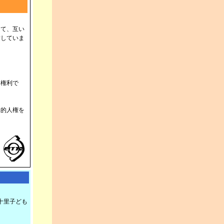
けて、互い
指していま
な権利で
的人権を
十里子ども