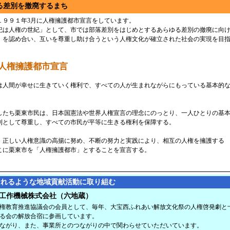
る差別を撤廃するまち
９９１年3月に人権擁護都市宣言をしています。
紀は人権の世紀」として、市では部落差別をはじめとするあらゆる差別の撤廃に向
」を認め合い、互いを尊重し助け合うという人権文化が確立された社会の実現を目
人権擁護都市宣言
人間が幸せに生きていく権利で、すべての人が生まれながらにもっている基本的
たち栗東市民は、日本国憲法や世界人権宣言の理念にのっとり、一人ひとりの基本
利として尊重し、すべての市民が平等に生きる権利を保障する。
正しい人権意識の高揚に努め、不断の努力と実践により、相互の人権を擁護する
こに栗東市を「人権擁護都市」とすることを宣言する。
なれるような地域貢献活動に取り組む
工作機械株式会社（六地蔵）
権教育推進協議会の会員として、毎年、大宝西ふれあい解放文化祭の人権啓発劇と
る会の解放合宿に参画しています。
ながり、また、事業所とのつながりの中で関わらせていただいています。