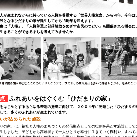
が生まれながらに持っている人権を尊重する「世界人権宣言」から70年。今年は
設となるひだまりの家が誕生してから15周年を迎えます。
集は「人権」。「人権尊重と部落解放をめざす市民のつどい」も開催される機会に
生きることができるまちを考えてみませんか。
ふれあいをはぐくむ「ひだまりの家」
点
をはじめとするあらゆる差別の撤廃に向けて、２００４年に開館した「ひだまりの
して、多くのふれあいが生まれています。
いが込められた施設
りの家」は、福祉と人権のまちづくりの発信拠点としての役割を果たす施設として
生しました。子どもから高齢者まで一人ひとりが幸せに生きていく権利や、すべて