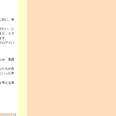
ために、保
げたい」と
まり、２０
ます。
てのアドバ
らみ、進路
もたちが自
といった声
を考える貴