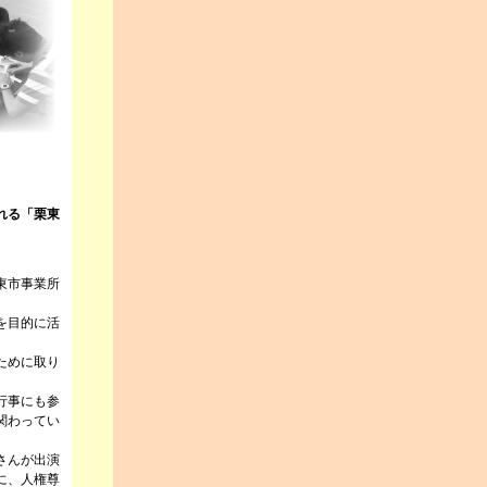
れる「栗東
東市事業所
を目的に活
ために取り
行事にも参
関わってい
さんが出演
に、人権尊