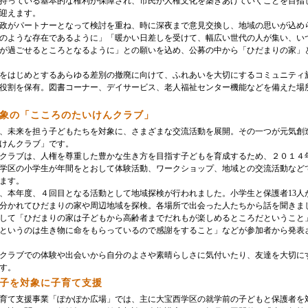
持っている基本的な権利が保障され、市民が人権文化を築きあげていくことを目指
を迎えます。
政がパートナーとなって検討を重ね、時に深夜まで意見交換し、地域の思いが込め
のような存在であるように」「暖かい日差しを受けて、幅広い世代の人が集い、い
が過ごせるところとなるように」との願いを込め、公募の中から「ひだまりの家」
をはじめとするあらゆる差別の撤廃に向けて、ふれあいを大切にするコミュニティ
役割を保有。図書コーナー、デイサービス、老人福祉センター機能などを備えた場
象の「こころのたいけんクラブ」
、未来を担う子どもたちを対象に、さまざまな交流活動を展開。その一つが元気創
けんクラブ」です。
クラブは、人権を尊重した豊かな生き方を目指す子どもを育成するため、２０１４
学区の小学生が年間をとおして体験活動、ワークショップ、地域との交流活動など
ます。
日、本年度、４回目となる活動として地域探検が行われました。小学生と保護者13人
分かれてひだまりの家や周辺地域を探検。各場所で出会った人たちから話を聞きま
して「ひだまりの家は子どもから高齢者までだれもが楽しめるところだということ
というのは生き物に命をもらっているので感謝をすること」などが参加者から発表
クラブでの体験や出会いから自分のよさや素晴らしさに気付いたり、友達を大切に
す。
子を対象に子育て支援
育て支援事業「ぽかぽか広場」では、主に大宝西学区の就学前の子どもと保護者を