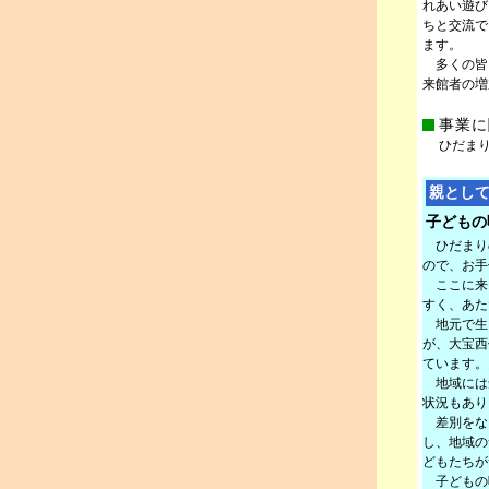
れあい遊び
ちと交流で
ます。
多くの皆
来館者の増
事業に
ひだまりの家
親とし
子どもの
ひだまり
ので、お手
ここに来
すく、あた
地元で生
が、大宝西
ています。
地域には
状況もあり
差別をな
し、地域の
どもたちが
子どもの