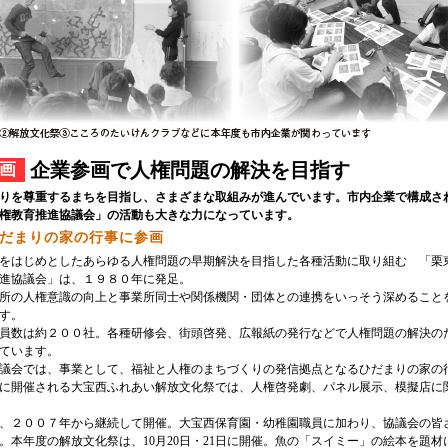
企業参画で人権問題の解決を目指す
画
りを尊重するまちを目指し、さまざまな取組みが進んでいます。市内企業で構成さ
権教育推進協議会」の活動も大きな力になっています。
だまりの家の行事に参画
をはじめとしたあらゆる人権問題の早期解決を目指した各種活動に取り組む 「栗
進協議会」は、１９８０年に発足。
所の人権意識の向上と事業所同士や関係機関・団体との連携をいっそう深めること
す。
員数は約２００社。各種研修会、街頭啓発、広報紙の発行などで人権問題の解決の
ています。
議会では、事業として、福祉と人権のまちづくりの発信拠点となるひだまりの家の
に開催される大宝西ふれあい解放文化祭では、人権啓発劇、パネル展示、模擬店に
、２００７年から継続して開催。大宝西保育園・幼稚園職員に加わり、協議会の皆
。本年度の解放文化祭は、10月20日・21日に開催。魚の「スイミー」の絵本を題材