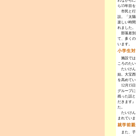
れながらに
ら15年目
市民と行
設。「太陽
楽しい時間
れました。
部落差別
て、多くの
います。
小学生対
施設では
ころのたい
たいけん
始。大宝西
を高めてい
12月15
グループに
残った話と
だきます』
た。
たいけん
まれていま
就学前親
また、子