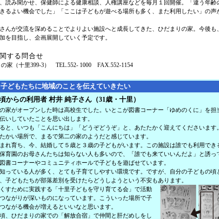
、読み聞かせ、保健師による健康相談、人権講座などを毎月１回開催。「違う年齢
きるよい機会でした」「ここは子どもが遊べる場所も多く、また利用したい」の声
さんが交流を深めることでよりよい施設へと成長してきた、ひだまりの家。今後も
加を目指し、企画展開していく予定です。
関する問合せ
（十里399-3） TEL.552- 1000 FAX.552-1154
て子どもたちに地域のことを伝えていきたい
頃からの利用者 村井 純子さん（31歳・十里）
の家がオープンした時は高校生でした。いとこが図書コーナー「ゆめのくに」を担
伝いしていたことを思い出します。
ると、いつも「こんにちは」「どうぞどうぞ」と、あたたかく迎えてくださいます
たかい場所で、まるで第二の家のようだと感じています。
まれ育ち、今、結婚して５歳と３歳の子どもがいます。この施設は誰でも利用でき
保育園のお母さんたちは知らない人も多いので、「誰でも来ていいんだよ」と誘っ
図書コーナーやコミュニティホールで子どもを遊ばせています。
知っている人が多く、とても子育てしやすい環境です。ですが、自分の子どもの頃
、子どもたちが部落差別を受けたらどうしようという不安もあります。
くすために実践する「十里子どもを守り育てる会」で活動
つながりが深いものになっています。こういった場所で子
つながる機会が増えるといいなと思います。
頃、ひだまりの家での「解放合宿」で仲間と肝だめしをし