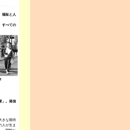
、福祉と人
、すべての
家」。発信
大きな期待
の人が生ま