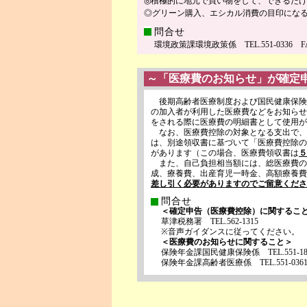
◎積極的に地元で買い物をして、できるだ
◎グリーン購入、エシカル消費の目印にな
問合せ
環境政策課環境政策係 TEL.551-0336 FAX
～「医療費のお知らせ」が確定
後期高齢者医療制度および国民健康保険
の加入者が利用した医療費などをお知らせ
をされる際に医療費の明細書として使用が
なお、医療費控除の対象となる支出で、
は、別途領収書に基づいて「医療費控除の
があります（この場合、医療費領収書は
５
また、自己負担相当額には、総医療費の
成、療養費、出産育児一時金、高額療養費
差し引く必要がありますのでご留意くださ
問合せ
＜確定申告（医療費控除）に関するこ
草津税務署 TEL.562-1315
※音声ガイダンスに従ってください。
＜医療費のお知らせに関すること＞
保険年金課国民健康保険係 TEL.551-1807 
保険年金課高齢者医療係 TEL.551-0361 F