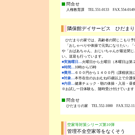
問合せ
人権教育課 TEL.551-0133 FAX.554-0149
隣保館デイサービス ひだまり
ひだまりの家では、高齢者の閉じこもり予
「おしゃべりや体操で元気になりたい」「
や「おばあちゃん、おじいちゃんが最近閉じ
い。送迎も行っています。
■実施曜日…
火曜日から土曜日（木曜日は第
■時間…
10時から15時
■費用…
６００円から１４００円（課税状況
■対象…
本市在住のおおむね65歳以上で介護
■内容…
健康チェック・朝の体操・入浴・昼
※お試し一日体験も、随時受け付けています
問合せ
ひだまりの家 TEL.552-1000 FAX.552-11
空家等対策シリーズ第10弾
管理不全空家等をなくそう