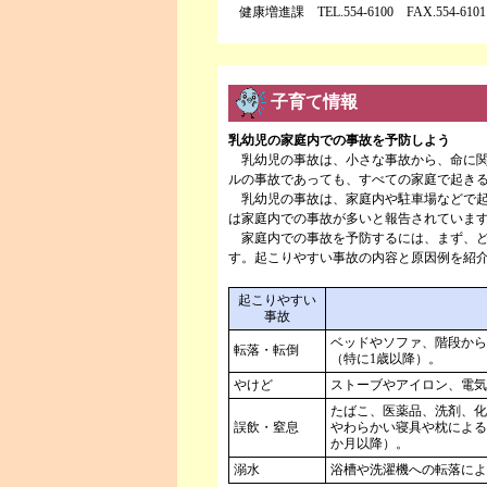
健康増進課 TEL.554-6100 FAX.554-6101
子育て情報
乳幼児の家庭内での事故を予防しよう
乳幼児の事故は、小さな事故から、命に関
ルの事故であっても、すべての家庭で起き
乳幼児の事故は、家庭内や駐車場などで起
は家庭内での事故が多いと報告されています(
家庭内での事故を予防するには、まず、ど
す。起こりやすい事故の内容と原因例を紹
起こりやすい
事故
ベッドやソファ、階段から
転落・転倒
（特に1歳以降）。
やけど
ストーブやアイロン、電気
たばこ、医薬品、洗剤、化
誤飲・窒息
やわらかい寝具や枕による
か月以降）。
溺水
浴槽や洗濯機への転落によ