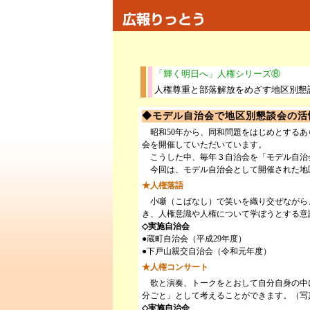
「輝く明日へ」人権シリーズ⑧
人権尊重と部落解放をめざす地区別懇
◆モデル自治会で地区別懇談会の
昭和50年から、同和問題をはじめとするあ
会を開催していただいています。
こうした中、毎年３自治会を「モデル自治
今回は、モデル自治会として開催された地
★人権落語
小噺（こばなし）で笑いを織り交ぜながら
き、人権意識や人権について学ぼうとする意
◇実施自治会
●蔵町自治会（平成29年度）
●下戸山親交自治会（令和元年度）
★人権コンサート
歌と演奏、トークをとおして自分自身の中
分ごと」として考えることができます。（写
◇実施自治会