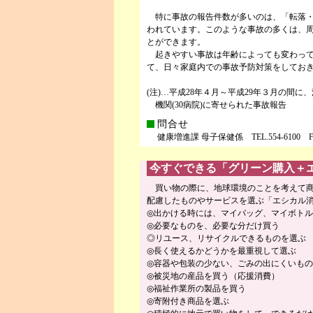
特に事故の報告件数が多いのは、「転落・
われています。このような事故の多くは、
とができます。
起きやすい事故は年齢によっても変わって
て、日々家庭内での事故予防対策をしてお
(注)…平成28年４月～平成29年３月の間
機関(30病院)に寄せられた事故報告
問合せ
健康増進課 母子保健係 TEL.554-6100 FAX
今すぐできる「グリーン購入＋
買い物の際に、地球環境のことを考えて商
配慮したものやサービスを選ぶ「エシカル
◎出かける時には、マイバッグ、マイボト
◎必要なものを、必要な分だけ買う
◎リユース、リサイクルできるものを選ぶ
◎長く使えるかどうかを最重視して選ぶ
◎容器や包装の少ない、ごみの出にくいも
◎被災地の産品を買う（応援消費）
◎福祉作業所の製品を買う
◎寄附付き商品を選ぶ