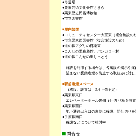
●弓道場
●栗東芸術文化会館さきら
●栗東歴史民俗博物館
●市立図書館
■屋内禁煙
●コミュニティセンター大宝東（複合施設の
●市立栗東西図書館（複合施設のため）
●道の駅アグリの郷栗東
●こんぜの里森遊館、バンガロー村
●道の駅こんぜの里りっとう
施設を利用する場合は、各施設の掲示や案
望まない受動喫煙を防止する取組みに対し
■駅前喫煙スペース
（移設、設置は、3月下旬予定）
●栗東駅東口
エレベーターホール裏側（仕切 り板を設置
●栗東駅西口
地下通路出入口の東側に移設、間仕切りを
●手原駅南口
移設などについて検討中
問合せ