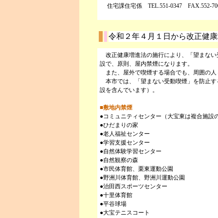
住宅課住宅係 TEL.551-0347 FAX.552-70
令和２年４月１日から改正健康
改正健康増進法の施行により、「望まない
設で、原則、屋内禁煙になります。
また、屋外で喫煙する場合でも、周囲の人
本市では、「望まない受動喫煙」を防止す
設を含んでいます）。
■敷地内禁煙
●コミュニティセンター（大宝東は複合施設
●ひだまりの家
●老人福祉センター
●学習支援センター
●自然体験学習センター
●自然観察の森
●市民体育館、栗東運動公園
●野洲川体育館、野洲川運動公園
●治田西スポーツセンター
●十里体育館
●平谷球場
●大宝テニスコート