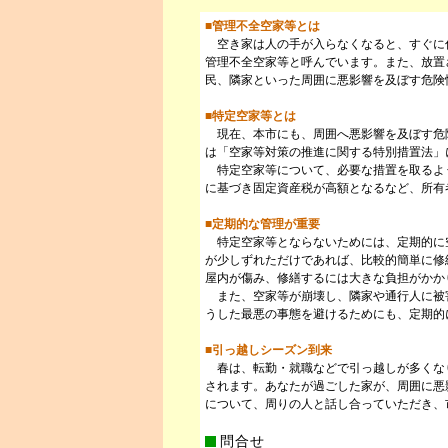
■管理不全空家等とは
空き家は人の手が入らなくなると、すぐに
管理不全空家等と呼んでいます。また、放置
民、隣家といった周囲に悪影響を及ぼす危険
■特定空家等とは
現在、本市にも、周囲へ悪影響を及ぼす危
は「空家等対策の推進に関する特別措置法」
特定空家等について、必要な措置を取るよ
に基づき固定資産税が高額となるなど、所有
■定期的な管理が重要
特定空家等とならないためには、定期的に
が少しずれただけであれば、比較的簡単に修
屋内が傷み、修繕するには大きな負担がかか
また、空家等が崩壊し、隣家や通行人に被
うした最悪の事態を避けるためにも、定期的
■引っ越しシーズン到来
春は、転勤・就職などで引っ越しが多くな
されます。あなたが過ごした家が、周囲に悪
について、周りの人と話し合っていただき、
問合せ