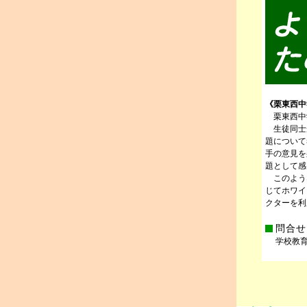
《栗東西中
栗東西中
生徒同士
題について
手の意見を
題として感
このよう
じてホワイ
クターを利
問合せ
学校教育課 