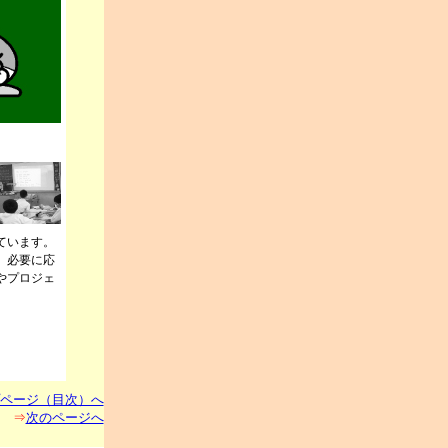
ています。
、必要に応
やプロジェ
ページ（目次）へ
⇒
次のページへ