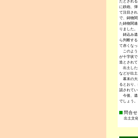
たとされる
に鉄砲、弾
て注目され
で、鋳物関
た鋳物関連
りました。
鋳込み遺構
ら判断する
て赤くなっ
このよう
が十字状で
造とされて
出土した
などが出土
幕末の大
るとおり、
認されてい
今後、遺
でしょう。
問合せ
出土文化財