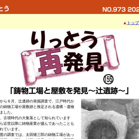
▲
トップ
から６月、辻遺跡の発掘調査で、江戸時代か
の鋳物工場や屋敷跡と推定される遺構・遺物
ました。
、古墳時代の大集落として知られています
ら近世以降に鋳物産業が盛んであったことも
れています。
度の調査では、太田猪三郎の鋳物工場があっ