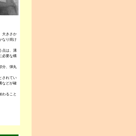
。大きさか
かなり焼け
う点は、溝
に必要な構
部分、弾丸
とされてい
溝などが確
加わること