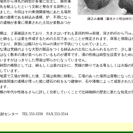
場所から弾丸の鋳型が多量に出土し、膳所藩
丸を献上したという文献と整合する資料とし
ました。今回はその東側隣接地にあたる場所
連の遺構である鋳込み遺構、炉、不用になっ
の遺物が多量に廃棄された土坑が多数みつか
は、２基確認されており、大きさはいずれも直径約90㎝前後、深さ約45から75㎝
と鍋もしくは釜を作成するための土坑であったことが推定されます。床面と側面は
ており、床面には幅11から16㎝の溝が十字状につくられていました。
な溝は梵鐘のような大型の製品をつくる鋳込みの土坑にもみられるもので、少し違
はなく数本の溝が並べられているものが通常です。溝の性格は鋳型を設置するため
いますがはっきりした用途は明らかになっていません。
鋳型の種類としては、鍋もしくは釜のほかに、梵鐘の飾りである竜もしくは火焔の
しています。
地震で工場が倒壊した後、工場は南側に移動し、工場のあった場所は屋敷になった
鋳造関連の遺構が埋った後に礎石の柱をもつ建物や、石や漆喰によって成形された
ます。
構の年代や性格をさらに詳しく分析していくことで辻鋳物師の歴史に新たな知見が
センター TEL.553-3359 FAX.553-3514