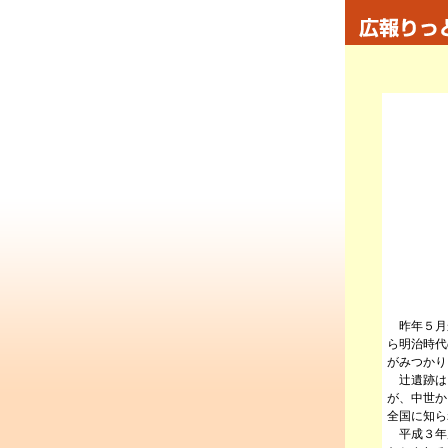
昨年５月
ら明治時代
がみつかり
辻遺跡は
が、中世か
全国に知ら
平成３年