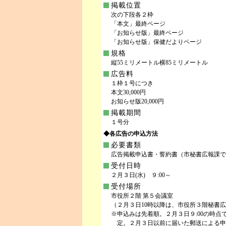
掲載位置
次の下段各２枠
「本文」最終ページ
「お知らせ版」最終ページ
「お知らせ版」保健だよりページ
規格
縦55ミリメートル横85ミリメートル
広告料
１枠１号につき
本文30,000円
お知らせ版20,000円
掲載期間
１号分
◆各広告の申込方法
必要書類
広告掲載申込書・誓約書（市秘書広報課で
受付日時
２月３日(水) ９:00～
受付場所
市役所２階 第５会議室
（２月３日10時以降は、市役所３階秘書
※申込みは先着順。２月３日９:00の時
定。２月３日以前に届いた郵送による申込