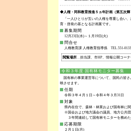
◆人権・同和教育推進５ヵ年計画（第五次輝
「一人ひとりが互いの人権を尊重し合い、
育・啓発の基となる計画案です。
募集期間
12月23日(水)～１月19日(火)
問合せ
人権教育課 人権教育指導係 TEL.551-0133 FA
閲覧場所
…担当課、市HP、情報公開コー
令和３年度 国有林モニター募集
国有林の事業運営等について、国民の皆さ
映させます。
任期
令和３年４月１日～令和４年３月31日
対象
県内在住で、森林・林業および国有林に関
※国会および地方議会の議員、地方公共団
３年間連続して国有林モニターを務めた
応募期限
２月１日(月)