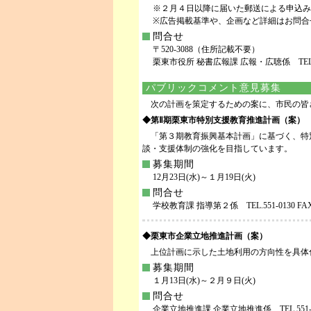
※２月４日以降に届いた郵送による申込みは
※広告掲載基準や、企画など詳細はお問合
問合せ
〒520-3088（住所記載不要）
栗東市役所 秘書広報課 広報・広聴係 TEL.551-
パブリックコメント意見募集
次の計画を策定するための案に、市民の皆
◆第Ⅱ期栗東市特別支援教育推進計画（案）
「第３期教育振興基本計画」に基づく、特
談・支援体制の強化を目指しています。
募集期間
12月23日(水)～１月19日(火)
問合せ
学校教育課 指導第２係 TEL.551-0130 FAX.5
◆栗東市企業立地推進計画（案）
上位計画に示した土地利用の方向性を具体
募集期間
１月13日(水)～２月９日(火)
問合せ
企業立地推進課 企業立地推進係 TEL.551-0239