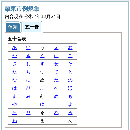
栗東市例規集
内容現在 令和7年12月24日
体系
五十音
五十音表
あ
い
う
え
お
か
き
く
け
こ
さ
し
す
せ
そ
た
ち
つ
て
と
な
に
ぬ
ね
の
は
ひ
ふ
へ
ほ
ま
み
む
め
も
や
ゆ
よ
ら
り
る
れ
ろ
わ
を
ん