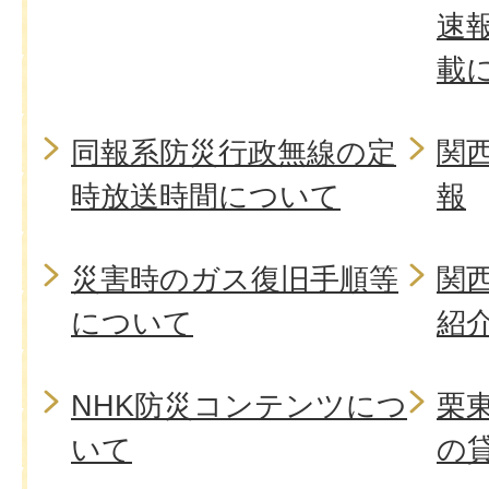
速
載
同報系防災行政無線の定
関
時放送時間について
報
災害時のガス復旧手順等
関
について
紹
NHK防災コンテンツにつ
栗
いて
の