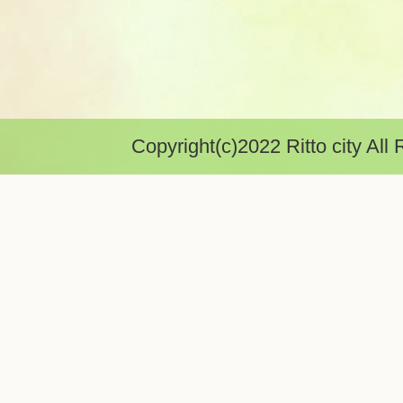
Copyright(c)2022 Ritto city All