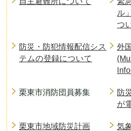
自主避難所について
緊
ル
つ
防災・防犯情報配信シス
外
テムの登録について
(Mul
Inf
栗東市消防団員募集
防
が
栗東市地域防災計画
気