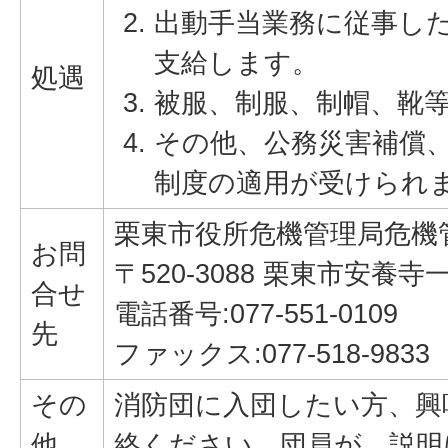
出動手当業務に従事し
支給します。
処遇
被服、制服、制帽、靴
その他、公務災害補償
制度の適用が受けられ
栗東市役所危機管理局危機
お問
〒520-3088 栗東市安養寺
合せ
電話番号:077-551-0109
先
ファックス:077-518-9833
その
消防団に入団したい方、興
他
絡ください。団員が、説明