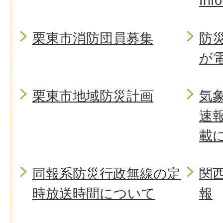
Inf
栗東市消防団員募集
防
が
栗東市地域防災計画
気
速
載
同報系防災行政無線の定
関
時放送時間について
報