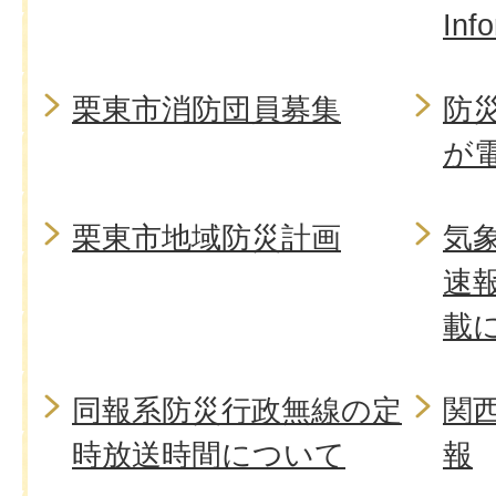
Inf
栗東市消防団員募集
防
が
栗東市地域防災計画
気
速
載
同報系防災行政無線の定
関
時放送時間について
報