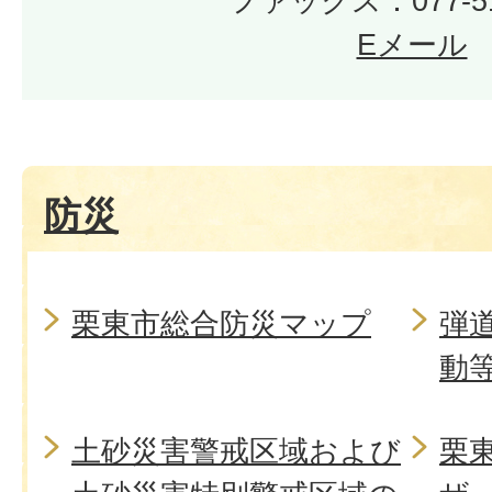
ファックス：077-51
Eメール
防災
栗東市総合防災マップ
弾
動
土砂災害警戒区域および
栗