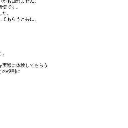
いかも知れません。
習慣です。
した。
してもらうと共に、
と。
を実際に体験してもらう
どの役割に