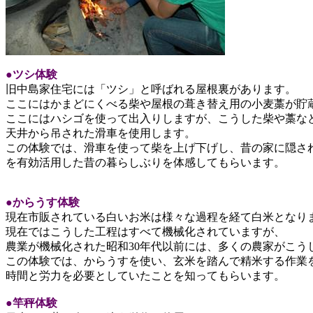
●ツシ体験
旧中島家住宅には「ツシ」と呼ばれる屋根裏があります。
ここにはかまどにくべる柴や屋根の葺き替え用の小麦藁が貯
ここにはハシゴを使って出入りしますが、こうした柴や藁な
天井から吊された滑車を使用します。
この体験では、滑車を使って柴を上げ下げし、昔の家に隠さ
を有効活用した昔の暮らしぶりを体感してもらいます。
●からうす体験
現在市販されている白いお米は様々な過程を経て白米となり
現在ではこうした工程はすべて機械化されていますが、
農業が機械化された昭和30年代以前には、多くの農家がこう
この体験では、からうすを使い、玄米を踏んで精米する作業
時間と労力を必要としていたことを知ってもらいます。
●竿秤体験