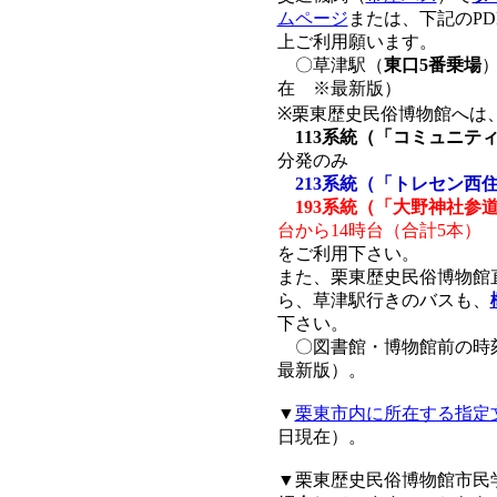
ムページ
または、下記のP
上ご利用願います。
〇草津駅（
東口5番乗場
在 ※最新版）
※栗東歴史民俗博物館へは
113系統（「コミュニ
分発のみ
213系統（「トレセン西
193系統（「大野神社
台から14時台（合計5本）
をご利用下さい。
また、栗東歴史民俗博物館
ら、草津駅行きのバスも、
下さい。
〇図書館・博物館前の時
最新版）。
▼
栗東市内に所在する指定
日現在）。
▼栗東歴史民俗博物館市民