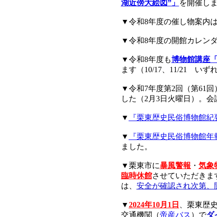
湖近傍大絵図”」
を開催しま
▼令和8年度の催し物案内
▼令和8年度の開館カレン
▼令和8年度も
博物館講座「
ます（10/17、11/21 い
▼
令和7年度第2回（第61回
した（2月3日火曜日）。会
▼
『栗東歴史民俗博物館紀要
▼
『栗東歴史民俗博物館年報
ました。
▼栗東市に
暴風警報
・
気象
臨時休館
させていただきま
は、
安全が確認され次第、
▼
2024年10月1日
、栗東歴
交通機関（
帝産バス
）で
ダ