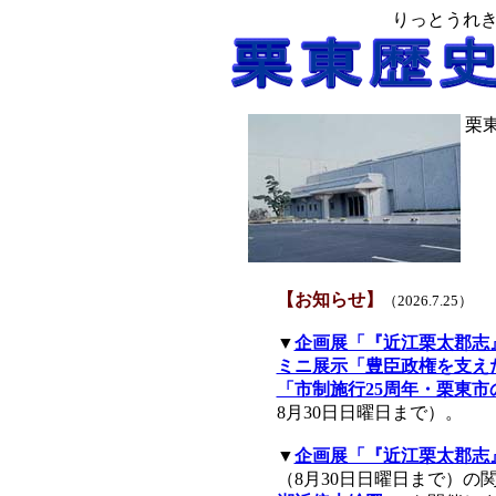
りっとうれ
栗
【お知らせ】
（
2026.7.25
）
▼
企画展「『近江栗太郡志』
ミニ展示「豊臣政権を支え
「市制施行25周年・栗東市
8月30日日曜日まで）。
▼
企画展「『近江栗太郡志』
（8月30日日曜日まで）の