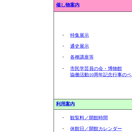
催し物案内
・
特集展示
・
通史展示
・
各種講座等
・
市民学芸員の会・博物館
協働活動10周年記念行事のペ
利用案内
・
観覧料／開館時間
・
休館日／開館カレンダー