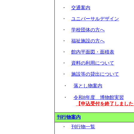
・
交通案内
・
ユニバーサルデザイン
・
学校団体の方へ
・
福祉施設の方へ
・
館内平面図・面積表
・
資料の利用について
・
施設等の貸出について
・
落とし物案内
・
令和8年度 博物館実習
【申込受付を終了しました
刊行物案内
・
刊行物一覧