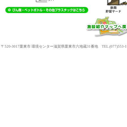
〒520-3017栗東市 環境センター滋賀県栗東市六地蔵31番地 TEL.(077)553-1901 F