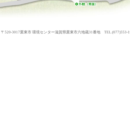
〒520-3017栗東市 環境センター滋賀県栗東市六地蔵31番地 TEL.(077)553-1901 F