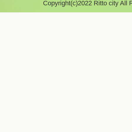
Copyright(c)2022 Ritto city All