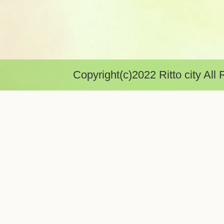
Copyright(c)2022 Ritto city All