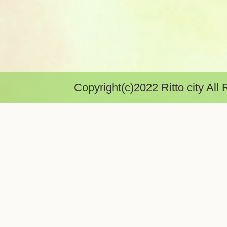
Copyright(c)2022 Ritto city All