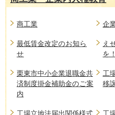
商工業
企
最低賃金改定のお知ら
え
せ
を
栗東市中小企業退職金共
工
済制度掛金補助金のご案
移
内
工場立地法届出関係様式
工場