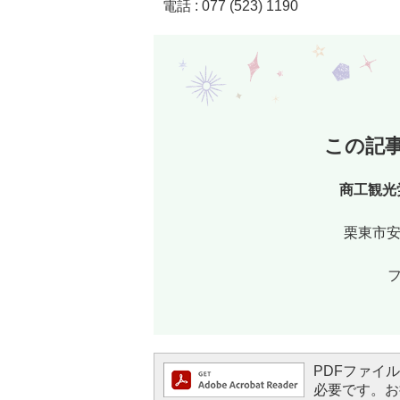
電話 : 077 (523) 1190
この記
商工観光
栗東市安
フ
PDFファイルを
必要です。お持