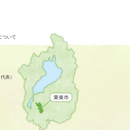
栗
について
東
市
の
位
置
を
3（代表）
記
し
た
地
図。
滋
賀
県
の