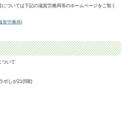
援については下記の滋賀労働局等のホームページをご覧く
滋賀労働局)
について
ボしが21(5階)