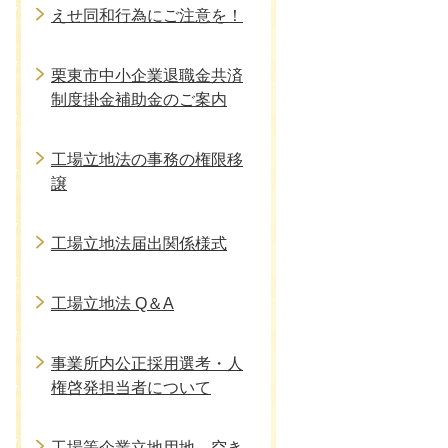
えせ同和行為にご注意を！
栗東市中小企業退職金共済
制度掛金補助金のご案内
工場立地法の事務の権限移
譲
工場立地法届出関係様式
工場立地法 Q＆A
事業所内公正採用選考・人
権啓発担当者について
工場等企業立地用地、空き