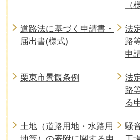
（様
道路法に基づく申請書・
法
届出書(様式)
路
申請
栗東市景観条例
法
路
る申
土地（道路用地・水路用
騒
地等）の寄附に関する申
工