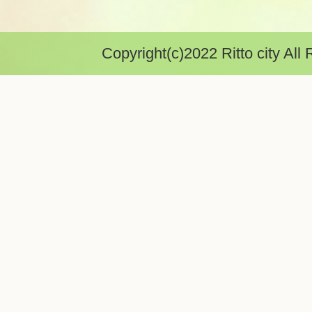
Copyright(c)2022 Ritto city All