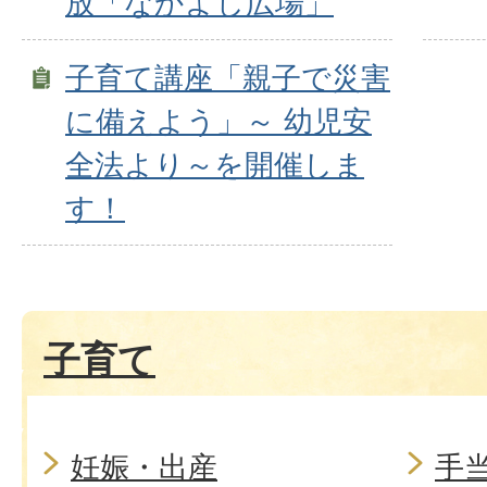
放「なかよし広場」
子育て講座「親子で災害
に備えよう」～ 幼児安
全法より～を開催しま
す！
子育て
妊娠・出産
手