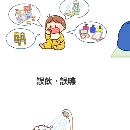
誤飲・誤嚥