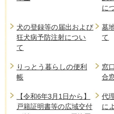
に
犬の登録等の届出および
墓
狂犬病予防注射につい
て
て
りっとう暮らしの便利
窓
帳
合窓
【令和6年3月1日から】
代
戸籍証明書等の広域交付
に