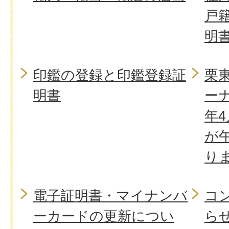
戸
明
印鑑の登録と印鑑登録証
栗
明書
ー
年
が
り
電子証明書・マイナンバ
コ
ーカードの更新につい
ら