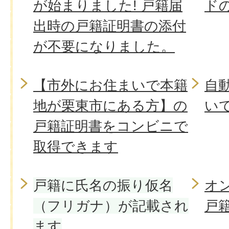
が始まりました! 戸籍届
ド
出時の戸籍証明書の添付
が不要になりました。
【市外にお住まいで本籍
自
地が栗東市にある方】の
い
戸籍証明書をコンビニで
取得できます
戸籍に氏名の振り仮名
オ
（フリガナ）が記載され
戸
ます